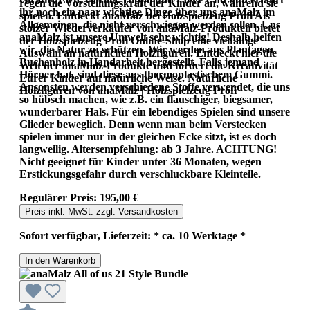
regen die Vorstellungskraft der Kinder an, während sie
ihr noch ein paar wichtige Dinge über uns anaMalz im
spielen. Entdeckt anaMalz bei Holzspielzeug Profi Als
Allgemeinen, die nicht verschwiegen werden sollen. Uns
stolzer Wiederverkäufer von anaMalz-Produkten bietet
anaMalz ist unsere Umwelt sehr wichtig! Deshalb helfen
der Holzspielzeug Profi Online-Shop eine vielfältige
wir, die Natur zu schützen. Wir werden aus Plantagen-
Auswahl an natürlichen Holzfiguren. Entdeckt hier die
Buchenholz in Handarbeit hergestellt. Falls jemand
Welt der anaMalz-Produkte und fördert die Kreativität
Hörner hat, sind diese aus thermoplastischem Gummi.
Eurer Kinder auf natürliche Weise. Natürliche
Ansonsten werden verschiedene Stoffe verwendet, die uns
Holzfiguren von anaMalz | Holzspielzeug Profi
so hübsch machen, wie z.B. ein flauschiger, biegsamer,
wunderbarer Hals. Für ein lebendiges Spielen sind unsere
Glieder beweglich. Denn wenn man beim Verstecken
spielen immer nur in der gleichen Ecke sitzt, ist es doch
langweilig. Altersempfehlung: ab 3 Jahre. ACHTUNG!
Nicht geeignet für Kinder unter 36 Monaten, wegen
Erstickungsgefahr durch verschluckbare Kleinteile.
Regulärer Preis:
195,00 €
Preis inkl. MwSt. zzgl. Versandkosten
Sofort verfügbar, Lieferzeit: * ca. 10 Werktage *
In den Warenkorb