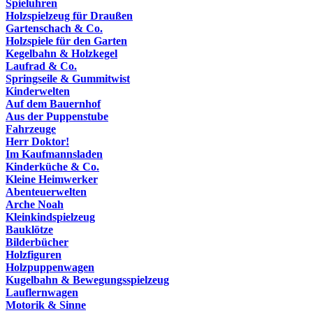
Spieluhren
Holzspielzeug für Draußen
Gartenschach & Co.
Holzspiele für den Garten
Kegelbahn & Holzkegel
Laufrad & Co.
Springseile & Gummitwist
Kinderwelten
Auf dem Bauernhof
Aus der Puppenstube
Fahrzeuge
Herr Doktor!
Im Kaufmannsladen
Kinderküche & Co.
Kleine Heimwerker
Abenteuerwelten
Arche Noah
Kleinkindspielzeug
Bauklötze
Bilderbücher
Holzfiguren
Holzpuppenwagen
Kugelbahn & Bewegungsspielzeug
Lauflernwagen
Motorik & Sinne