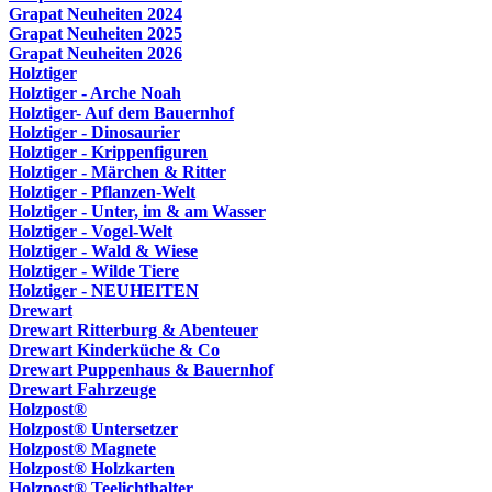
Grapat Neuheiten 2024
Grapat Neuheiten 2025
Grapat Neuheiten 2026
Holztiger
Holztiger - Arche Noah
Holztiger- Auf dem Bauernhof
Holztiger - Dinosaurier
Holztiger - Krippenfiguren
Holztiger - Märchen & Ritter
Holztiger - Pflanzen-Welt
Holztiger - Unter, im & am Wasser
Holztiger - Vogel-Welt
Holztiger - Wald & Wiese
Holztiger - Wilde Tiere
Holztiger - NEUHEITEN
Drewart
Drewart Ritterburg & Abenteuer
Drewart Kinderküche & Co
Drewart Puppenhaus & Bauernhof
Drewart Fahrzeuge
Holzpost®
Holzpost® Untersetzer
Holzpost® Magnete
Holzpost® Holzkarten
Holzpost® Teelichthalter