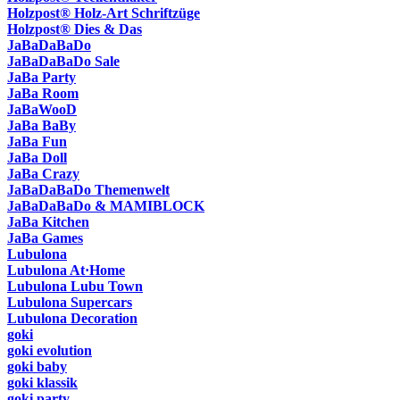
Holzpost® Holz-Art Schriftzüge
Holzpost® Dies & Das
JaBaDaBaDo
JaBaDaBaDo Sale
JaBa Party
JaBa Room
JaBaWooD
JaBa BaBy
JaBa Fun
JaBa Doll
JaBa Crazy
JaBaDaBaDo Themenwelt
JaBaDaBaDo & MAMIBLOCK
JaBa Kitchen
JaBa Games
Lubulona
Lubulona At·Home
Lubulona Lubu Town
Lubulona Supercars
Lubulona Decoration
goki
goki evolution
goki baby
goki klassik
goki party