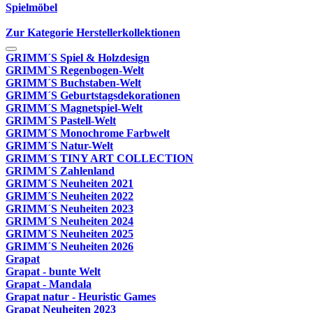
Spielmöbel
Zur Kategorie Herstellerkollektionen
GRIMM´S Spiel & Holzdesign
GRIMM`S Regenbogen-Welt
GRIMM´S Buchstaben-Welt
GRIMM´S Geburtstagsdekorationen
GRIMM´S Magnetspiel-Welt
GRIMM´S Pastell-Welt
GRIMM´S Monochrome Farbwelt
GRIMM´S Natur-Welt
GRIMM´S TINY ART COLLECTION
GRIMM´S Zahlenland
GRIMM´S Neuheiten 2021
GRIMM´S Neuheiten 2022
GRIMM´S Neuheiten 2023
GRIMM´S Neuheiten 2024
GRIMM´S Neuheiten 2025
GRIMM´S Neuheiten 2026
Grapat
Grapat - bunte Welt
Grapat - Mandala
Grapat natur - Heuristic Games
Grapat Neuheiten 2023