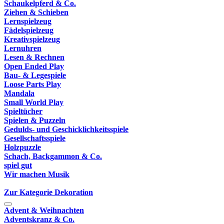
Schaukelpferd & Co.
Ziehen & Schieben
Lernspielzeug
Fädelspielzeug
Kreativspielzeug
Lernuhren
Lesen & Rechnen
Open Ended Play
Bau- & Legespiele
Loose Parts Play
Mandala
Small World Play
Spieltücher
Spielen & Puzzeln
Gedulds- und Geschicklichkeitsspiele
Gesellschaftsspiele
Holzpuzzle
Schach, Backgammon & Co.
spiel gut
Wir machen Musik
Zur Kategorie Dekoration
Advent & Weihnachten
Adventskranz & Co.