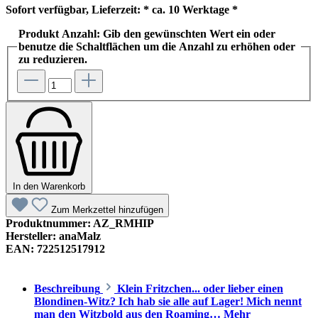
Sofort verfügbar, Lieferzeit: * ca. 10 Werktage *
Produkt Anzahl: Gib den gewünschten Wert ein oder
benutze die Schaltflächen um die Anzahl zu erhöhen oder
zu reduzieren.
In den Warenkorb
Zum Merkzettel hinzufügen
Produktnummer:
AZ_RMHIP
Hersteller:
anaMalz
EAN:
722512517912
Beschreibung
Klein Fritzchen... oder lieber einen
Blondinen-Witz? Ich hab sie alle auf Lager! Mich nennt
man den Witzbold aus den Roaming…
Mehr