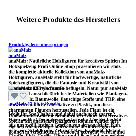
Weitere Produkte des Herstellers
Produktgalerie überspringen
anaMalz
anaMalz: Natürliche Holzfiguren für kreatives Spielen Im
Holzspielzeug Profi Online-Shop präsentieren wir stolz
die komplette aktuelle Kollektion von anaMalz-
Holzfiguren. anaMalz steht für hochwertige, natürliche
Spielzeugfiguren, die die Fantasie und Kreativität von
Kindern und Erwachsenen beflügeln. Natur pur anaMalz
verwendet ausschließlich beste Materialien wie Plantagen-
Buchenholz, Baumwolle, flauschige Stoffe und TRP, eine
anaMalz 12 Style Bundle
umwetfreundliche Alternative zu Plastik, um diese
charmanten Figuren herzustellen. Jede Figur ist ein
Wollt Ihr Spaß haben und dabei auch noch sparen?
Unikat und strahlt die Schönheit der Natur aus. Kreatives
Dann mal los! Denn dieses fantastische 12er Set besteht
Spielen Mit anaMalz-Holzfiguren können Kinder ihre
aus uns zwölf lustigen Gesellen von den anaMalz: Kuh,
eigenen Abenteuer gestalten. Diese flexiblen Figuren
Schwein, Schildkröte, Zebra, T-Rex, Krokodil, Elefant,
können in verschiedene Positionen gebracht werden und
Giraffe, Elch, Gorilla. Hippo und Löwe Und nun erfahrt