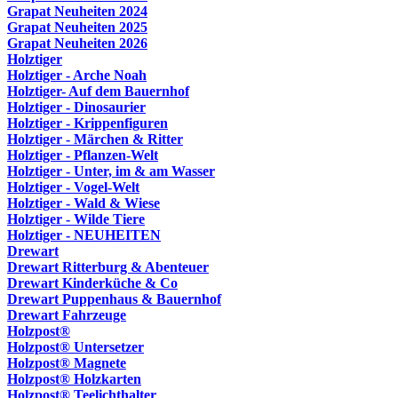
Grapat Neuheiten 2024
Grapat Neuheiten 2025
Grapat Neuheiten 2026
Holztiger
Holztiger - Arche Noah
Holztiger- Auf dem Bauernhof
Holztiger - Dinosaurier
Holztiger - Krippenfiguren
Holztiger - Märchen & Ritter
Holztiger - Pflanzen-Welt
Holztiger - Unter, im & am Wasser
Holztiger - Vogel-Welt
Holztiger - Wald & Wiese
Holztiger - Wilde Tiere
Holztiger - NEUHEITEN
Drewart
Drewart Ritterburg & Abenteuer
Drewart Kinderküche & Co
Drewart Puppenhaus & Bauernhof
Drewart Fahrzeuge
Holzpost®
Holzpost® Untersetzer
Holzpost® Magnete
Holzpost® Holzkarten
Holzpost® Teelichthalter