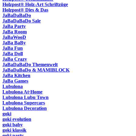
Holzpost® Holz-Art Schriftzüge
Holzpost® Dies & Das
JaBaDaBaDo
JaBaDaBaDo Sale
JaBa Party
JaBa Room
JaBaWooD
JaBa BaBy
JaBa Fun
JaBa Doll
JaBa Crazy
JaBaDaBaDo Themenwelt
JaBaDaBaDo & MAMIBLOCK
JaBa Kitchen
JaBa Games
Lubulona
Lubulona At·Home
Lubulona Lubu Town
Lubulona Supercars
Lubulona Decoration
goki
goki evolution
goki baby
goki klassik
goki party