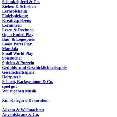
Schaukelpferd & Co.
Ziehen & Schieben
Lernspielzeug
Fädelspielzeug
Kreativspielzeug
Lernuhren
Lesen & Rechnen
Open Ended Play
Bau- & Legespiele
Loose Parts Play
Mandala
Small World Play
Spieltücher
Spielen & Puzzeln
Gedulds- und Geschicklichkeitsspiele
Gesellschaftsspiele
Holzpuzzle
Schach, Backgammon & Co.
spiel gut
Wir machen Musik
Zur Kategorie Dekoration
Advent & Weihnachten
Adventskranz & Co.