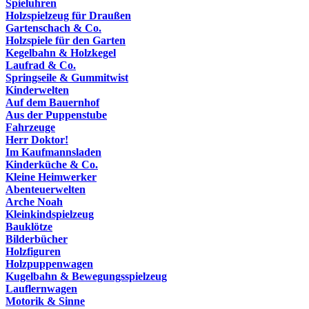
Spieluhren
Holzspielzeug für Draußen
Gartenschach & Co.
Holzspiele für den Garten
Kegelbahn & Holzkegel
Laufrad & Co.
Springseile & Gummitwist
Kinderwelten
Auf dem Bauernhof
Aus der Puppenstube
Fahrzeuge
Herr Doktor!
Im Kaufmannsladen
Kinderküche & Co.
Kleine Heimwerker
Abenteuerwelten
Arche Noah
Kleinkindspielzeug
Bauklötze
Bilderbücher
Holzfiguren
Holzpuppenwagen
Kugelbahn & Bewegungsspielzeug
Lauflernwagen
Motorik & Sinne