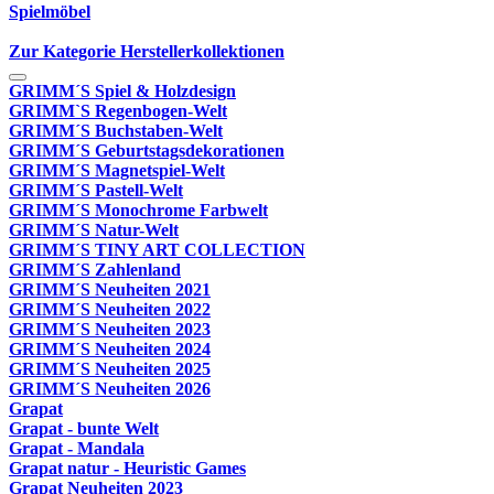
Spielmöbel
Zur Kategorie Herstellerkollektionen
GRIMM´S Spiel & Holzdesign
GRIMM`S Regenbogen-Welt
GRIMM´S Buchstaben-Welt
GRIMM´S Geburtstagsdekorationen
GRIMM´S Magnetspiel-Welt
GRIMM´S Pastell-Welt
GRIMM´S Monochrome Farbwelt
GRIMM´S Natur-Welt
GRIMM´S TINY ART COLLECTION
GRIMM´S Zahlenland
GRIMM´S Neuheiten 2021
GRIMM´S Neuheiten 2022
GRIMM´S Neuheiten 2023
GRIMM´S Neuheiten 2024
GRIMM´S Neuheiten 2025
GRIMM´S Neuheiten 2026
Grapat
Grapat - bunte Welt
Grapat - Mandala
Grapat natur - Heuristic Games
Grapat Neuheiten 2023