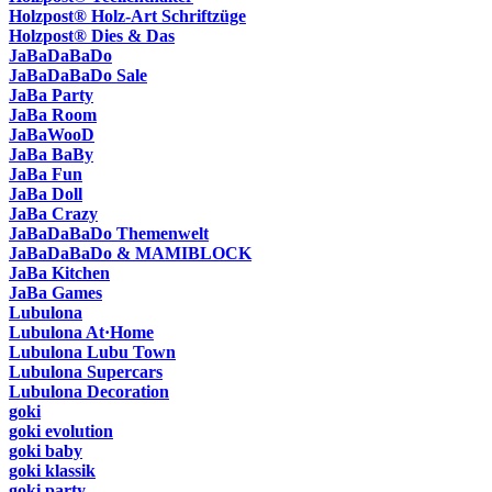
Holzpost® Holz-Art Schriftzüge
Holzpost® Dies & Das
JaBaDaBaDo
JaBaDaBaDo Sale
JaBa Party
JaBa Room
JaBaWooD
JaBa BaBy
JaBa Fun
JaBa Doll
JaBa Crazy
JaBaDaBaDo Themenwelt
JaBaDaBaDo & MAMIBLOCK
JaBa Kitchen
JaBa Games
Lubulona
Lubulona At·Home
Lubulona Lubu Town
Lubulona Supercars
Lubulona Decoration
goki
goki evolution
goki baby
goki klassik
goki party