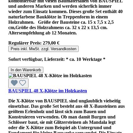
kombinierbar mit vielen Baumaterialien von BAUSPIEL
und anderen Marken und werden sicherlich immer
wieder zum Einsatz kommen. Dieses große Set enthält 40
naturfarbene Bauklötze in Treppenform in einem
Holzrahmen. Größe der Bausteine ca. 15 x 7,5 x 2,5
cm,Größe des Holzrahmens ca. 32 x 22 x 13,5 cm.
Altersempfehlung ab 12 Monaten.
Regulärer Preis:
279,00 €
Preis inkl. MwSt. zzgl. Versandkosten
Sofort verfügbar, Lieferzeit: * ca. 10 Werktage *
In den Warenkorb
BAUSPIEL 48 X-Klötze im Holzkasten
Die X-Klötze von BAUSPIEL sind unglaublich vielseitig
einsetzbar. Das große Set besteht aus 48 X-Bausteinen aus
geöltem Erlenholz und lässt sich zum Bauen und
Konstruieren verwenden. Ob man damit Burgen und
Schlösser baut, sie mit Glitzersteinen als Mandala legt
oder die X-Klötze zum Beispiel als Untergrund und
Fundament für kleine Bauwerke verwendet. Die Einsatz-