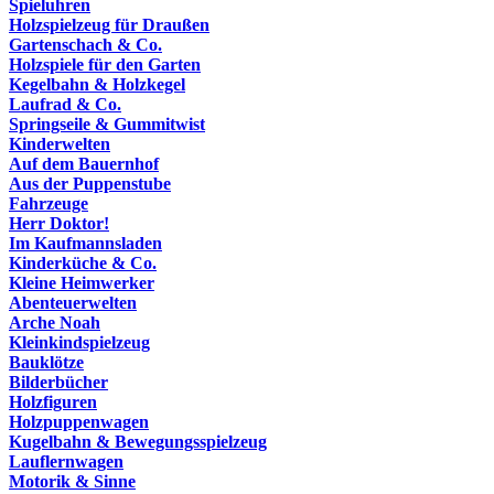
Spieluhren
Holzspielzeug für Draußen
Gartenschach & Co.
Holzspiele für den Garten
Kegelbahn & Holzkegel
Laufrad & Co.
Springseile & Gummitwist
Kinderwelten
Auf dem Bauernhof
Aus der Puppenstube
Fahrzeuge
Herr Doktor!
Im Kaufmannsladen
Kinderküche & Co.
Kleine Heimwerker
Abenteuerwelten
Arche Noah
Kleinkindspielzeug
Bauklötze
Bilderbücher
Holzfiguren
Holzpuppenwagen
Kugelbahn & Bewegungsspielzeug
Lauflernwagen
Motorik & Sinne