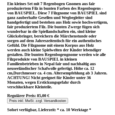
Ein kleines Set mit 7 Regenbogen Gnomen aus fair
produziertem Filz in bunten Farben des Regenbogens -
von BAUSPIEL. Diese 7 Filzgnome von BAUSPIEL sind
ganz zauberhafte Gesellen und Wegbegleiter sind
handgefertigt und bestehen aus Holz sowie hochwertigem,
fair produziertem Filz. Die bunten Zwerge fügen sich
wunderbar in die Spiellandschaften ein, sind kleine
Glücksbringer, bereichern die Märchenstunde oder
sorgen auf dem Jahreszeitentisch für ein authentisches
Gefühl. Die Filzgnome mit einem Korpus aus Holz
werden auch kleine Spielwelten der Kinder lebendiger
gestalten. Die bunten Regenbogengnome werden wie alle
Filzprodukte von BAUSPIEL in kleinen
Familienbetrieben in Nepal fair und nachhaltig aus
neuseeländischer Schafwolle gefertigt. Höhe ca. 12
cm,Durchmesser ca. 4 cm. Altersempfehlung ab 3 Jahren.
ACHTUNG! Nicht geeignet für Kinder unter 36
Monaten, wegen Erstickungsgefahr durch
verschluckbare Kleinteile.
Regulärer Preis:
85,00 €
Preis inkl. MwSt. zzgl. Versandkosten
Sofort verfügbar, Lieferzeit: * ca. 10 Werktage *