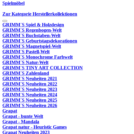
Spielmöbel
Zur Kategorie Herstellerkollektionen
GRIMM´S Spiel & Holzdesign
GRIMM`S Regenbogen-Welt
GRIMM´S Buchstaben-Welt
GRIMM´S Geburtstagsdekorationen
GRIMM´S Magnetspiel-Welt
GRIMM´S Pastell-Welt
GRIMM´S Monochrome Farbwelt
GRIMM´S Natur-Welt
GRIMM´S TINY ART COLLECTION
GRIMM´S Zahlenland
GRIMM´S Neuheiten 2021
GRIMM´S Neuheiten 2022
GRIMM´S Neuheiten 2023
GRIMM´S Neuheiten 2024
GRIMM´S Neuheiten 2025
GRIMM´S Neuheiten 2026
Grapat
Grapat - bunte Welt
Grapat - Mandala
Grapat natur - Heuristic Games
Grapat Neuheiten 2023