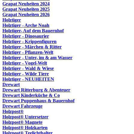
Grapat Neuheiten 2024
Grapat Neuheiten 2025
Grapat Neuheiten 2026
Holztiger
Holztiger - Arche Noah
Holztiger- Auf dem Bauernhof
Holztiger - Dinosaurier
Holztiger - Krippenfiguren
Holztiger - Märchen & Ritter
Holztiger - Pflanzen-Welt
Holztiger - Unter, im & am Wasser
Holztiger - Vogel-Welt
Holztiger - Wald & Wiese
Holztiger - Wilde Tiere
Holztiger - NEUHEITEN
Drewart
Drewart Ritterburg & Abenteuer
Drewart Kinderküche & Co
Drewart Puppenhaus & Bauernhof
Drewart Fahrzeuge
Holzpost®
Holzpost® Untersetzer
Holzpost® Magnete
Holzpost® Holzkarten
Holzpost® Teelichthalter