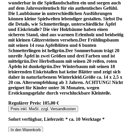
wunderbar in die Spiellandschaften ein und sorgen auch
auf dem Jahreszeitentisch für ein authentisches Gefühl.
Die Laubbäume in unterschiedlichen Ausführungen
können kleine Spielwelten lebendiger gestalten. Siehst Du
die Details, wie Schmetterlinge, unterschiedliche Äpfel
und Eiskristalle? Die vier Holzbäume haben einen
sicheren Stand, sind aus warmen Erlenholz und beidseitig
mit kleinen Glitzersteinen versehen.Der Frühlingsbaum
mit seinen 14 rosa Apfelblüten und 6 bunten
Schmetterlingen ist hellgrün.Der Sommerbaum trägt 20
unreife Äpfel in zwei Größen und drei Farben und ist
mittelgrün.Der Herbstbaum mit seinen 20 reifen, roten
Äpfeln ist dunkelgrün.Der Winterbaum mit seinen 18
irisierenden Eiskristallen hat keine Blätter und zeigt sich
daher in naturfarbenem Winterkleid.Größe ca. 14 x 2,5 x
20 cm. Altersempfehlung ab 3 Jahren. ACHTUNG! Nicht
geeignet für Kinder unter 36 Monaten, wegen
Erstickungsgefahr durch verschluckbare Kleinteile.
Regulärer Preis:
105,00 €
Preis inkl. MwSt. zzgl. Versandkosten
Sofort verfügbar, Lieferzeit: * ca. 10 Werktage *
In den Warenkorb