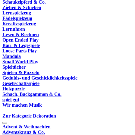
Schaukelpferd & Co.
Ziehen & Schieben
Lernspielzeug
Fädelspielzeug
Kreativspielzeug
Lernuhren
Lesen & Rechnen
Open Ended Play
Bau- & Legespiele
Loose Parts Play
Mandala
Small World Play
Spieltücher
Spielen & Puzzeln
Gedulds- und Geschicklichkeitsspiele
Gesellschaftsspiele
Holzpuzzle
Schach, Backgammon & Co.
spiel gut
Wir machen Musik
Zur Kategorie Dekoration
Advent & Weihnachten
Adventskranz & Co.