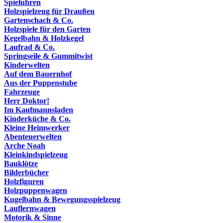
Spieluhren
Holzspielzeug für Draußen
Gartenschach & Co.
Holzspiele für den Garten
Kegelbahn & Holzkegel
Laufrad & Co.
Springseile & Gummitwist
Kinderwelten
Auf dem Bauernhof
Aus der Puppenstube
Fahrzeuge
Herr Doktor!
Im Kaufmannsladen
Kinderküche & Co.
Kleine Heimwerker
Abenteuerwelten
Arche Noah
Kleinkindspielzeug
Bauklötze
Bilderbücher
Holzfiguren
Holzpuppenwagen
Kugelbahn & Bewegungsspielzeug
Lauflernwagen
Motorik & Sinne