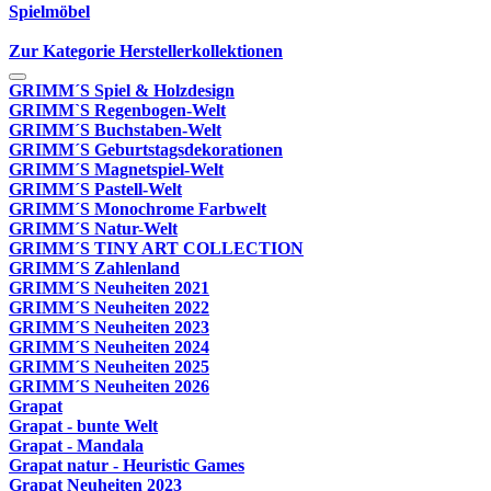
Spielmöbel
Zur Kategorie Herstellerkollektionen
GRIMM´S Spiel & Holzdesign
GRIMM`S Regenbogen-Welt
GRIMM´S Buchstaben-Welt
GRIMM´S Geburtstagsdekorationen
GRIMM´S Magnetspiel-Welt
GRIMM´S Pastell-Welt
GRIMM´S Monochrome Farbwelt
GRIMM´S Natur-Welt
GRIMM´S TINY ART COLLECTION
GRIMM´S Zahlenland
GRIMM´S Neuheiten 2021
GRIMM´S Neuheiten 2022
GRIMM´S Neuheiten 2023
GRIMM´S Neuheiten 2024
GRIMM´S Neuheiten 2025
GRIMM´S Neuheiten 2026
Grapat
Grapat - bunte Welt
Grapat - Mandala
Grapat natur - Heuristic Games
Grapat Neuheiten 2023