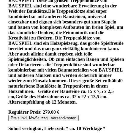
BAUSPIEL! Diese 40 großen Treppenklötze von
BAUSPIEL sind eine wunderbare Erweiterung in der
Welt der Bauklötze.Die Treppenklötze sind super
kombinierbar mit anderen Bausteinen, universal
einsetzbar und eignen sich besonders gut zum Stapeln
und bauen von komplexen Aufbauten im freien Spiel, um
das räumliche Denken, die Feinmotorik und die
Kreativität zu fördern. Die Treppenklötze von
BAUSPIEL sind ein Holzspielzeug, das große Spielfreude
bereitet und das man ganz vielfältig kombinieren kann.
Aber auch alleine damit ergeben sich tolle
Spielmöglichkeiten. Ob zum einfachen Bauen und Spielen
oder Dekorieren - die Treppenklötze sind wunderbar
kombinierbar mit vielen Baumaterialien von BAUSPIEL
und anderen Marken und werden sicherlich immer
wieder zum Einsatz kommen. Dieses große Set enthält 40
naturfarbene Bauklötze in Treppenform in einem
Holzrahmen. Größe der Bausteine ca. 15 x 7,5 x 2,5
cm,Größe des Holzrahmens ca. 32 x 22 x 13,5 cm.
Altersempfehlung ab 12 Monaten.
Regulärer Preis:
279,00 €
Preis inkl. MwSt. zzgl. Versandkosten
Sofort verfügbar, Lieferzeit: * ca. 10 Werktage *