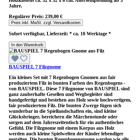
Holzkastens ca. 32 x 32 x 8 cm. Altersempfehlung ab 3
Jahre.
Regulärer Preis:
239,00 €
Preis inkl. MwSt. zzgl. Versandkosten
Sofort verfügbar, Lieferzeit: * ca. 10 Werktage *
In den Warenkorb
BAUSPIEL 7 Filzgnome
Ein kleines Set mit 7 Regenbogen Gnomen aus fair
produziertem Filz in bunten Farben des Regenbogens -
von BAUSPIEL. Diese 7 Filzgnome von BAUSPIEL sind
ganz zauberhafte Gesellen und Wegbegleiter sind
handgefertigt und bestehen aus Holz sowie hochwertigem,
fair produziertem Filz. Die bunten Zwerge fügen sich
wunderbar in die Spiellandschaften ein, sind kleine
Glücksbringer, bereichern die Märchenstunde oder
sorgen auf dem Jahreszeitentisch für ein authentisches
Gefühl. Die Filzgnome mit einem Korpus aus Holz
werden auch kleine Spielwelten der Kinder lebendiger
gestalten. Die bunten Regenbogengnome werden wie alle