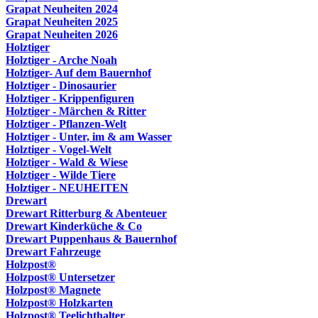
Grapat Neuheiten 2024
Grapat Neuheiten 2025
Grapat Neuheiten 2026
Holztiger
Holztiger - Arche Noah
Holztiger- Auf dem Bauernhof
Holztiger - Dinosaurier
Holztiger - Krippenfiguren
Holztiger - Märchen & Ritter
Holztiger - Pflanzen-Welt
Holztiger - Unter, im & am Wasser
Holztiger - Vogel-Welt
Holztiger - Wald & Wiese
Holztiger - Wilde Tiere
Holztiger - NEUHEITEN
Drewart
Drewart Ritterburg & Abenteuer
Drewart Kinderküche & Co
Drewart Puppenhaus & Bauernhof
Drewart Fahrzeuge
Holzpost®
Holzpost® Untersetzer
Holzpost® Magnete
Holzpost® Holzkarten
Holzpost® Teelichthalter