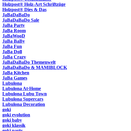
Holzpost® Holz-Art Schriftzüge
Holzpost® Dies & Das
JaBaDaBaDo
JaBaDaBaDo Sale
JaBa Party
JaBa Room
JaBaWooD
JaBa BaBy
JaBa Fun
JaBa Doll
JaBa Crazy
JaBaDaBaDo Themenwelt
JaBaDaBaDo & MAMIBLOCK
JaBa Kitchen
JaBa Games
Lubulona
Lubulona At·Home
Lubulona Lubu Town
Lubulona Supercars
Lubulona Decoration
goki
goki evolution
goki baby
goki klassik
goki party