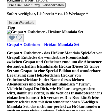
Regulärer Preis:
29,50 €
Preis inkl. MwSt. zzgl. Versandkosten
Sofort verfügbar, Lieferzeit: * ca. 10 Werktage *
In den Warenkorb
Tipp
Grapat ♥ Ostheimer - Hrókur Mandala Set
Grapat ♥ Ostheimer - das Hrókur Mandala Spiel-Set von
Grapat! Entdecke die wunderbare Freundschaft
zwischen Grapat und Ostheimer rund um die Abenteuer
des zauberhaften Islandpferds Hrókur!Dieses 55-teilige
Set von Grapat ist eine Special Edition und wunderbare
Ergänzung zum Holzpferdchen Hrókur von
Ostheimer.Hrókur ist der Name dieses kleinen
Abenteurers und bedeutet auf isländisch "Turm".
Vielleicht fragst Du Dich, wie Hrókur ausgesprochen
wird, damit Du richtig in die Welt des Inslandpferdchens
eintauchen kannst? Ich verrate es Dir: Roo-kür.Erlebe
immer wieder neu mit dem wunderschönen 55-teiligen
Mandala-Set, das nicht nur perfekt zu Hrókur, sondern
auch zu ganz vielen anderen Spielzeugen passt, wie