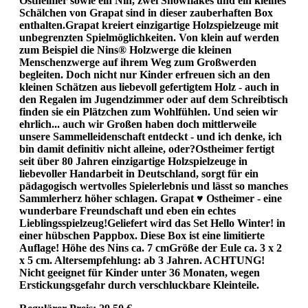
Ostheimer sowie ein Nin, zwei Snowflakes und ein kleines
Schälchen von Grapat sind in dieser zauberhaften Box
enthalten.Grapat kreiert einzigartige Holzspielzeuge mit
unbegrenzten Spielmöglichkeiten. Von klein auf werden
zum Beispiel die Nins® Holzwerge die kleinen
Menschenzwerge auf ihrem Weg zum Großwerden
begleiten. Doch nicht nur Kinder erfreuen sich an den
kleinen Schätzen aus liebevoll gefertigtem Holz - auch in
den Regalen im Jugendzimmer oder auf dem Schreibtisch
finden sie ein Plätzchen zum Wohlfühlen. Und seien wir
ehrlich... auch wir Großen haben doch mittlerweile
unsere Sammelleidenschaft entdeckt - und ich denke, ich
bin damit definitiv nicht alleine, oder?Ostheimer fertigt
seit über 80 Jahren einzigartige Holzspielzeuge in
liebevoller Handarbeit in Deutschland, sorgt für ein
pädagogisch wertvolles Spielerlebnis und lässt so manches
Sammlerherz höher schlagen. Grapat ♥ Ostheimer - eine
wunderbare Freundschaft und eben ein echtes
Lieblingsspielzeug!Geliefert wird das Set Hello Winter! in
einer hübschen Pappbox. Diese Box ist eine limitierte
Auflage! Höhe des Nins ca. 7 cmGröße der Eule ca. 3 x 2
x 5 cm. Altersempfehlung: ab 3 Jahren. ACHTUNG!
Nicht geeignet für Kinder unter 36 Monaten, wegen
Erstickungsgefahr durch verschluckbare Kleinteile.