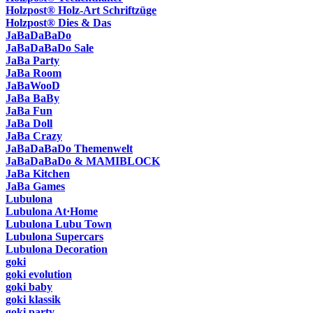
Holzpost® Holz-Art Schriftzüge
Holzpost® Dies & Das
JaBaDaBaDo
JaBaDaBaDo Sale
JaBa Party
JaBa Room
JaBaWooD
JaBa BaBy
JaBa Fun
JaBa Doll
JaBa Crazy
JaBaDaBaDo Themenwelt
JaBaDaBaDo & MAMIBLOCK
JaBa Kitchen
JaBa Games
Lubulona
Lubulona At·Home
Lubulona Lubu Town
Lubulona Supercars
Lubulona Decoration
goki
goki evolution
goki baby
goki klassik
goki party