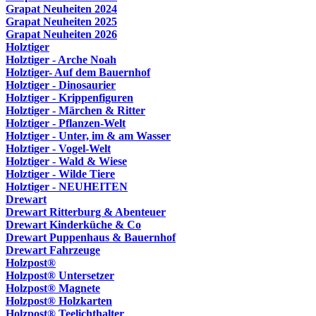
Grapat Neuheiten 2024
Grapat Neuheiten 2025
Grapat Neuheiten 2026
Holztiger
Holztiger - Arche Noah
Holztiger- Auf dem Bauernhof
Holztiger - Dinosaurier
Holztiger - Krippenfiguren
Holztiger - Märchen & Ritter
Holztiger - Pflanzen-Welt
Holztiger - Unter, im & am Wasser
Holztiger - Vogel-Welt
Holztiger - Wald & Wiese
Holztiger - Wilde Tiere
Holztiger - NEUHEITEN
Drewart
Drewart Ritterburg & Abenteuer
Drewart Kinderküche & Co
Drewart Puppenhaus & Bauernhof
Drewart Fahrzeuge
Holzpost®
Holzpost® Untersetzer
Holzpost® Magnete
Holzpost® Holzkarten
Holzpost® Teelichthalter