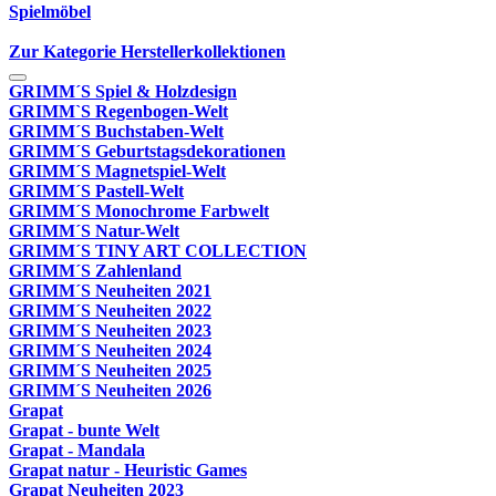
Spielmöbel
Zur Kategorie Herstellerkollektionen
GRIMM´S Spiel & Holzdesign
GRIMM`S Regenbogen-Welt
GRIMM´S Buchstaben-Welt
GRIMM´S Geburtstagsdekorationen
GRIMM´S Magnetspiel-Welt
GRIMM´S Pastell-Welt
GRIMM´S Monochrome Farbwelt
GRIMM´S Natur-Welt
GRIMM´S TINY ART COLLECTION
GRIMM´S Zahlenland
GRIMM´S Neuheiten 2021
GRIMM´S Neuheiten 2022
GRIMM´S Neuheiten 2023
GRIMM´S Neuheiten 2024
GRIMM´S Neuheiten 2025
GRIMM´S Neuheiten 2026
Grapat
Grapat - bunte Welt
Grapat - Mandala
Grapat natur - Heuristic Games
Grapat Neuheiten 2023