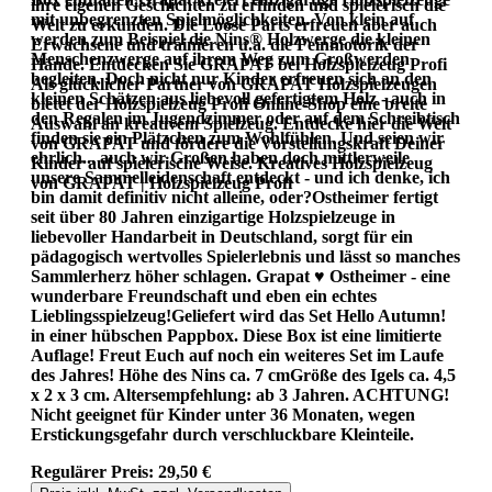
ihre eigenen Geschichten zu erfinden und spielerisch die
mit unbegrenzten Spielmöglichkeiten. Von klein auf
Welt zu erkunden. Die Loose Parts erfreuen aber auch
werden zum Beispiel die Nins® Holzwerge die kleinen
Erwachsene und trainieren u.a. die Feinmotorik der
Menschenzwerge auf ihrem Weg zum Großwerden
Hände. Entdecken Sie GRAPAT bei Holzspielzeug Profi
begleiten. Doch nicht nur Kinder erfreuen sich an den
Als glücklicher Partner von GRAPAT Holzspielzeugen
kleinen Schätzen aus liebevoll gefertigtem Holz - auch in
bietet der Holzspielzeug Profi Online-Shop eine breite
den Regalen im Jugendzimmer oder auf dem Schreibtisch
Auswahl an kreativem Spielzeug. Entdecke hier die Welt
finden sie ein Plätzchen zum Wohlfühlen. Und seien wir
von GRAPAT und fördere die Vorstellungskraft Deiner
ehrlich... auch wir Großen haben doch mittlerweile
Kinder auf spielerische Weise. Kreatives Holzspielzeug
unsere Sammelleidenschaft entdeckt - und ich denke, ich
von GRAPAT | Holzspielzeug Profi
bin damit definitiv nicht alleine, oder?Ostheimer fertigt
seit über 80 Jahren einzigartige Holzspielzeuge in
liebevoller Handarbeit in Deutschland, sorgt für ein
pädagogisch wertvolles Spielerlebnis und lässt so manches
Sammlerherz höher schlagen. Grapat ♥ Ostheimer - eine
wunderbare Freundschaft und eben ein echtes
Lieblingsspielzeug!Geliefert wird das Set Hello Autumn!
in einer hübschen Pappbox. Diese Box ist eine limitierte
Auflage! Freut Euch auf noch ein weiteres Set im Laufe
des Jahres! Höhe des Nins ca. 7 cmGröße des Igels ca. 4,5
x 2 x 3 cm. Altersempfehlung: ab 3 Jahren. ACHTUNG!
Nicht geeignet für Kinder unter 36 Monaten, wegen
Erstickungsgefahr durch verschluckbare Kleinteile.
Regulärer Preis:
29,50 €