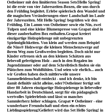
Ostheimer mit den limitierten Season Sets!Hello Spring!
ist die erste von vier Jahreszeiten-Boxen, die uns durch
den Frühling begleitet. Erlebe spielerisch den Wandel und
die magischen Veränderungen einer Landschaft im Laufe
der Jahreszeiten. Mit Hello Spring! begrüßen wir den
Frühling. Ein Lamm von Ostheimer sowie ein Nin, zwei
Tulpen und eine kleine Blumenpresse von Grapat sind in
dieser zauberhaften Box enthalten.Grapat kreiert
einzigartige Holzspielzeuge mit unbegrenzten
Spielmöglichkeiten. Von klein auf werden zum Beispiel
die Nins® Holzwerge die kleinen Menschenzwerge auf
ihrem Weg zum Großwerden begleiten. Doch nicht nur
Kinder erfreuen sich an den kleinen Schätzen aus
liebevoll gefertigtem Holz - auch in den Regalen im
Jugendzimmer oder auf dem Schreibtisch finden sie ein
Plätzchen zum Wohlfühlen. Und seien wir ehrlich... auch
wir Großen haben doch mittlerweile unsere
Sammelleidenschaft entdeckt - und ich denke, ich bin
damit definitiv nicht alleine, oder?Ostheimer fertigt seit
über 80 Jahren einzigartige Holzspielzeuge in liebevoller
Handarbeit in Deutschland, sorgt für ein pädagogisch
wertvolles Spielerlebnis und lässt so manches
Sammlerherz höher schlagen. Grapat ♥ Ostheimer - eine
wunderbare Freundschaft und eben ein echtes
Lieblingsspielzeug!Geliefert wird das Set Hello Spring! in