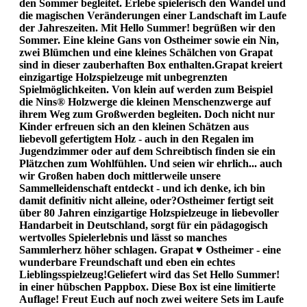
den Sommer begleitet. Erlebe spielerisch den Wandel und
die magischen Veränderungen einer Landschaft im Laufe
der Jahreszeiten. Mit Hello Summer! begrüßen wir den
Sommer. Eine kleine Gans von Ostheimer sowie ein Nin,
zwei Blümchen und eine kleines Schälchen von Grapat
sind in dieser zauberhaften Box enthalten.Grapat kreiert
einzigartige Holzspielzeuge mit unbegrenzten
Spielmöglichkeiten. Von klein auf werden zum Beispiel
die Nins® Holzwerge die kleinen Menschenzwerge auf
ihrem Weg zum Großwerden begleiten. Doch nicht nur
Kinder erfreuen sich an den kleinen Schätzen aus
liebevoll gefertigtem Holz - auch in den Regalen im
Jugendzimmer oder auf dem Schreibtisch finden sie ein
Plätzchen zum Wohlfühlen. Und seien wir ehrlich... auch
wir Großen haben doch mittlerweile unsere
Sammelleidenschaft entdeckt - und ich denke, ich bin
damit definitiv nicht alleine, oder?Ostheimer fertigt seit
über 80 Jahren einzigartige Holzspielzeuge in liebevoller
Handarbeit in Deutschland, sorgt für ein pädagogisch
wertvolles Spielerlebnis und lässt so manches
Sammlerherz höher schlagen. Grapat ♥ Ostheimer - eine
wunderbare Freundschaft und eben ein echtes
Lieblingsspielzeug!Geliefert wird das Set Hello Summer!
in einer hübschen Pappbox. Diese Box ist eine limitierte
Auflage! Freut Euch auf noch zwei weitere Sets im Laufe