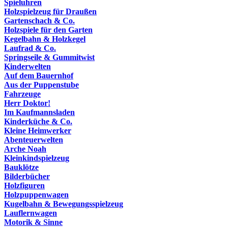
Spieluhren
Holzspielzeug für Draußen
Gartenschach & Co.
Holzspiele für den Garten
Kegelbahn & Holzkegel
Laufrad & Co.
Springseile & Gummitwist
Kinderwelten
Auf dem Bauernhof
Aus der Puppenstube
Fahrzeuge
Herr Doktor!
Im Kaufmannsladen
Kinderküche & Co.
Kleine Heimwerker
Abenteuerwelten
Arche Noah
Kleinkindspielzeug
Bauklötze
Bilderbücher
Holzfiguren
Holzpuppenwagen
Kugelbahn & Bewegungsspielzeug
Lauflernwagen
Motorik & Sinne