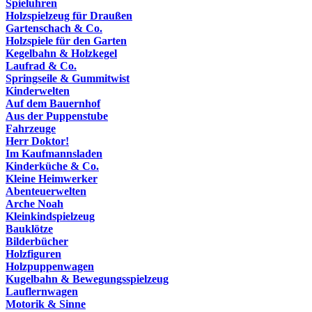
Spieluhren
Holzspielzeug für Draußen
Gartenschach & Co.
Holzspiele für den Garten
Kegelbahn & Holzkegel
Laufrad & Co.
Springseile & Gummitwist
Kinderwelten
Auf dem Bauernhof
Aus der Puppenstube
Fahrzeuge
Herr Doktor!
Im Kaufmannsladen
Kinderküche & Co.
Kleine Heimwerker
Abenteuerwelten
Arche Noah
Kleinkindspielzeug
Bauklötze
Bilderbücher
Holzfiguren
Holzpuppenwagen
Kugelbahn & Bewegungsspielzeug
Lauflernwagen
Motorik & Sinne