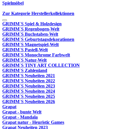
Spielmöbel
Zur Kategorie Herstellerkollektionen
GRIMM´S Spiel & Holzdesign
GRIMM`S Regenbogen-Welt
GRIMM´S Buchstaben-Welt
GRIMM´S Geburtstagsdekorationen
GRIMM´S Magnetspiel-Welt
GRIMM´S Pastell-Welt
GRIMM´S Monochrome Farbwelt
GRIMM´S Natur-Welt
GRIMM´S TINY ART COLLECTION
GRIMM´S Zahlenland
GRIMM´S Neuheiten 2021
GRIMM´S Neuheiten 2022
GRIMM´S Neuheiten 2023
GRIMM´S Neuheiten 2024
GRIMM´S Neuheiten 2025
GRIMM´S Neuheiten 2026
Grapat
Grapat - bunte Welt
Grapat - Mandala
Grapat natur - Heuristic Games
Grapat Neuheiten 2023