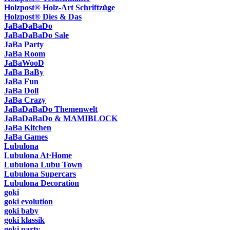
Holzpost® Holz-Art Schriftzüge
Holzpost® Dies & Das
JaBaDaBaDo
JaBaDaBaDo Sale
JaBa Party
JaBa Room
JaBaWooD
JaBa BaBy
JaBa Fun
JaBa Doll
JaBa Crazy
JaBaDaBaDo Themenwelt
JaBaDaBaDo & MAMIBLOCK
JaBa Kitchen
JaBa Games
Lubulona
Lubulona At·Home
Lubulona Lubu Town
Lubulona Supercars
Lubulona Decoration
goki
goki evolution
goki baby
goki klassik
goki party