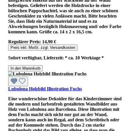
integrierten Hakens auf der Rückseite an der Wand
befestigen. Geliefert werden die Holzdrucke in einer
hübschen Pappschachtel, was sie auch zu einer schönen
Geschenkidee zu vielen Anlässen macht. Bitte beachten
Sie, dass Holz ein Naturmaterial ist und es zu
Abweichungen bezüglich Holzmaserung und/ oder Farbe
kommen kann. Größe ca. 14 x 2 x 16,5 cm.
Regulärer Preis:
14,90 €
Preis inkl. MwSt. zzgl. Versandkosten
Sofort verfügbar, Lieferzeit: * ca. 10 Werktage *
In den Warenkorb
Lubulona Holzbild Illustration Fuchs
Eine wunderschöne Dekoidee für das Kinderzimmer sind
die modern und farbenfroh gestalteten Wandbilder aus
Holz von Lubulona aus Barcelona. Diese Illustration mit
dem Fuchs macht sich nicht nur gut an der Wand,
sondern kann auch im Regal, auf dem Schreibtisch oder
auf der Kommode stehen. Durch das 2 cm starke
Buchenholz steht das Bild von alleine, so dass man die