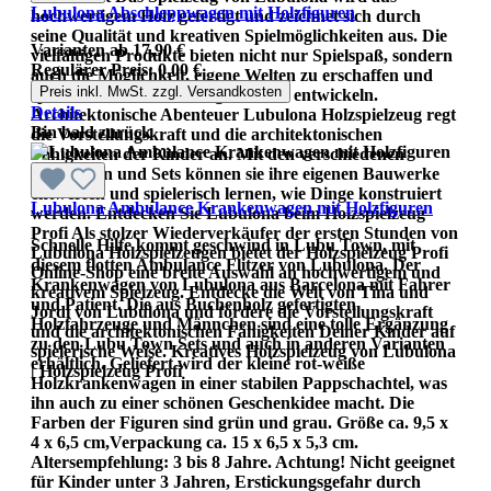
Lubulona Abschleppwagen mit Holzfiguren
hochwertigem Holz gefertigt und zeichnet sich durch
seine Qualität und kreativen Spielmöglichkeiten aus. Die
Varianten ab
17,90 €
vielfältigen Produkte bieten nicht nur Spielspaß, sondern
Regulärer Preis:
0,00 €
auch die Möglichkeit, eigene Welten zu erschaffen und
Preis inkl. MwSt. zzgl. Versandkosten
spielerisch die Vorstellungskraft zu entwickeln.
Details
Architektonische Abenteuer Lubulona Holzspielzeug regt
Bin bald zurück
die Vorstellungskraft und die architektonischen
Fähigkeiten der Kinder an. Mit den verschiedenen
Bausteinen und Sets können sie ihre eigenen Bauwerke
entwerfen und spielerisch lernen, wie Dinge konstruiert
Lubulona Ambulance Krankenwagen mit Holzfiguren
werden. Entdecken Sie Lubulona beim Holzspielzeug
Profi Als stolzer Wiederverkäufer der ersten Stunden von
Schnelle Hilfe kommt geschwind in Lubu Town, mit
Lubulona Holzspielzeugen bietet der Holzspielzeug Profi
diesem flotten Ambulance Flitzer von Lubulona. Der
Online-Shop eine breite Auswahl an hochwertigem und
Krankenwagen von Lubulona aus Barcelona mit Fahrer
kreativem Spielzeug. Entdecke die Welt von Tina und
und Patient. Die aus Buchenholz gefertigten
Jordi von Lubulona und fördere die Vorstellungskraft
Holzfahrzeuge und Männchen sind eine tolle Ergänzung
und die architektonischen Fähigkeiten Deiner Kinder auf
zu den Lubu Town Sets und auch in anderen Varianten
spielerische Weise. Kreatives Holzspielzeug von Lubulona
erhältlich. Geliefert wird der kleine rot-weiße
| Holzspielzeug Profi
Holzkrankenwagen in einer stabilen Pappschachtel, was
ihn auch zu einer schönen Geschenkidee macht. Die
Farben der Figuren sind grün und grau. Größe ca. 9,5 x
4 x 6,5 cm,Verpackung ca. 15 x 6,5 x 5,3 cm.
Altersempfehlung: 3 bis 8 Jahre. Achtung! Nicht geeignet
für Kinder unter 3 Jahren, Erstickungsgefahr durch