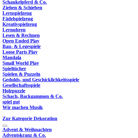
Schaukelpferd & Co.
Ziehen & Schieben
Lernspielzeug
Fädelspielzeug
Kreativspielzeug
Lernuhren
Lesen & Rechnen
Open Ended Play
Bau- & Legespiele
Loose Parts Play
Mandala
Small World Play
Spieltücher
Spielen & Puzzeln
Gedulds- und Geschicklichkeitsspiele
Gesellschaftsspiele
Holzpuzzle
Schach, Backgammon & Co.
spiel gut
Wir machen Musik
Zur Kategorie Dekoration
Advent & Weihnachten
Adventskranz & Co.