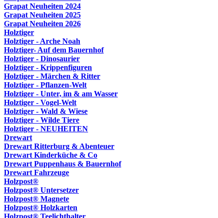
Grapat Neuheiten 2024
Grapat Neuheiten 2025
Grapat Neuheiten 2026
Holztiger
Holztiger - Arche Noah
Holztiger- Auf dem Bauernhof
Holztiger - Dinosaurier
Holztiger - Krippenfiguren
Holztiger - Märchen & Ritter
Holztiger - Pflanzen-Welt
Holztiger - Unter, im & am Wasser
Holztiger - Vogel-Welt
Holztiger - Wald & Wiese
Holztiger - Wilde Tiere
Holztiger - NEUHEITEN
Drewart
Drewart Ritterburg & Abenteuer
Drewart Kinderküche & Co
Drewart Puppenhaus & Bauernhof
Drewart Fahrzeuge
Holzpost®
Holzpost® Untersetzer
Holzpost® Magnete
Holzpost® Holzkarten
Holzpost® Teelichthalter