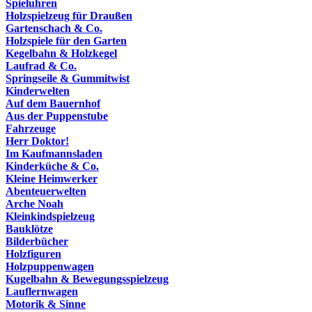
Spieluhren
Holzspielzeug für Draußen
Gartenschach & Co.
Holzspiele für den Garten
Kegelbahn & Holzkegel
Laufrad & Co.
Springseile & Gummitwist
Kinderwelten
Auf dem Bauernhof
Aus der Puppenstube
Fahrzeuge
Herr Doktor!
Im Kaufmannsladen
Kinderküche & Co.
Kleine Heimwerker
Abenteuerwelten
Arche Noah
Kleinkindspielzeug
Bauklötze
Bilderbücher
Holzfiguren
Holzpuppenwagen
Kugelbahn & Bewegungsspielzeug
Lauflernwagen
Motorik & Sinne