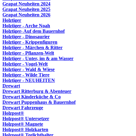
Grapat Neuheiten 2024
Grapat Neuheiten 2025
Grapat Neuheiten 2026
Holztiger
Holztiger - Arche Noah
Holztiger- Auf dem Bauernhof
Holztiger - Dinosaurier
Holztiger - Krippenfiguren
Holztiger - Märchen & Ritter
Holztiger - Pflanzen-Welt
Holztiger - Unter, im & am Wasser
Holztiger - Vogel-Welt
Holztiger - Wald & Wiese
Holztiger - Wilde Tiere
Holztiger - NEUHEITEN
Drewart
Drewart Ritterburg & Abenteuer
Drewart Kinderküche & Co
Drewart Puppenhaus & Bauernhof
Drewart Fahrzeuge
Holzpost®
Holzpost® Untersetzer
Holzpost® Magnete
Holzpost® Holzkarten
Holzpost® Teelichthalter