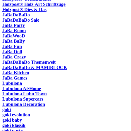
Holzpost® Holz-Art Schriftzüge
Holzpost® Dies & Das
JaBaDaBaDo
JaBaDaBaDo Sale
JaBa Party
JaBa Room
JaBaWooD
JaBa BaBy
JaBa Fun
JaBa Doll
JaBa Crazy
JaBaDaBaDo Themenwelt
JaBaDaBaDo & MAMIBLOCK
JaBa Kitchen
JaBa Games
Lubulona
Lubulona At·Home
Lubulona Lubu Town
Lubulona Supercars
Lubulona Decoration
goki
goki evolution
goki baby
goki klassik
goki party