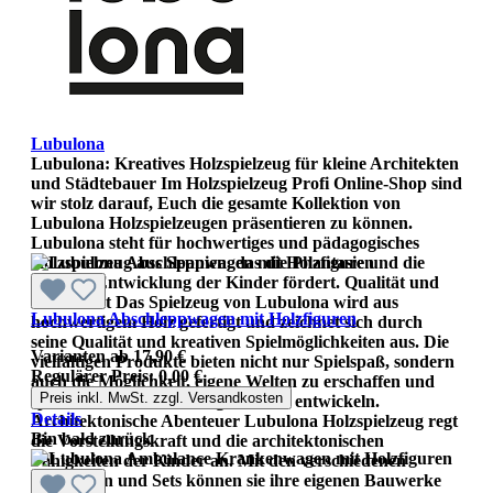
Lubulona
Lubulona: Kreatives Holzspielzeug für kleine Architekten
und Städtebauer Im Holzspielzeug Profi Online-Shop sind
wir stolz darauf, Euch die gesamte Kollektion von
Lubulona Holzspielzeugen präsentieren zu können.
Lubulona steht für hochwertiges und pädagogisches
Holzspielzeug aus Spanien, das die Phantasie und die
kreative Entwicklung der Kinder fördert. Qualität und
Kreativität Das Spielzeug von Lubulona wird aus
Lubulona Abschleppwagen mit Holzfiguren
hochwertigem Holz gefertigt und zeichnet sich durch
seine Qualität und kreativen Spielmöglichkeiten aus. Die
Varianten ab
17,90 €
vielfältigen Produkte bieten nicht nur Spielspaß, sondern
Regulärer Preis:
0,00 €
auch die Möglichkeit, eigene Welten zu erschaffen und
Preis inkl. MwSt. zzgl. Versandkosten
spielerisch die Vorstellungskraft zu entwickeln.
Details
Architektonische Abenteuer Lubulona Holzspielzeug regt
Bin bald zurück
die Vorstellungskraft und die architektonischen
Fähigkeiten der Kinder an. Mit den verschiedenen
Bausteinen und Sets können sie ihre eigenen Bauwerke