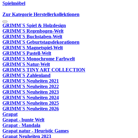
Spielmöbel
Zur Kategorie Herstellerkollektionen
GRIMM´S Spiel & Holzdesign
GRIMM`S Regenbogen-Welt
GRIMM´S Buchstaben-Welt
GRIMM´S Geburtstagsdekorationen
GRIMM´S Magnetspiel-Welt
GRIMM´S Pastell-Welt
GRIMM´S Monochrome Farbwelt
GRIMM´S Natur-Welt
GRIMM´S TINY ART COLLECTION
GRIMM´S Zahlenland
GRIMM´S Neuheiten 2021
GRIMM´S Neuheiten 2022
GRIMM´S Neuheiten 2023
GRIMM´S Neuheiten 2024
GRIMM´S Neuheiten 2025
GRIMM´S Neuheiten 2026
Grapat
Grapat - bunte Welt
Grapat - Mandala
Grapat natur - Heuristic Games
Grapat Neuheiten 2023