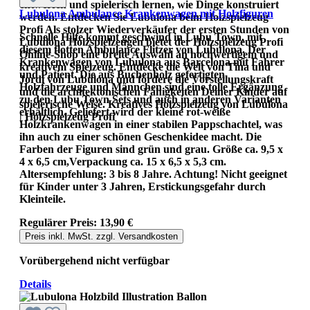
entwerfen und spielerisch lernen, wie Dinge konstruiert
Lubulona Ambulance Krankenwagen mit Holzfiguren
werden. Entdecken Sie Lubulona beim Holzspielzeug
Profi Als stolzer Wiederverkäufer der ersten Stunden von
Schnelle Hilfe kommt geschwind in Lubu Town, mit
Lubulona Holzspielzeugen bietet der Holzspielzeug Profi
diesem flotten Ambulance Flitzer von Lubulona. Der
Online-Shop eine breite Auswahl an hochwertigem und
Krankenwagen von Lubulona aus Barcelona mit Fahrer
kreativem Spielzeug. Entdecke die Welt von Tina und
und Patient. Die aus Buchenholz gefertigten
Jordi von Lubulona und fördere die Vorstellungskraft
Holzfahrzeuge und Männchen sind eine tolle Ergänzung
und die architektonischen Fähigkeiten Deiner Kinder auf
zu den Lubu Town Sets und auch in anderen Varianten
spielerische Weise. Kreatives Holzspielzeug von Lubulona
erhältlich. Geliefert wird der kleine rot-weiße
| Holzspielzeug Profi
Holzkrankenwagen in einer stabilen Pappschachtel, was
ihn auch zu einer schönen Geschenkidee macht. Die
Farben der Figuren sind grün und grau. Größe ca. 9,5 x
4 x 6,5 cm,Verpackung ca. 15 x 6,5 x 5,3 cm.
Altersempfehlung: 3 bis 8 Jahre. Achtung! Nicht geeignet
für Kinder unter 3 Jahren, Erstickungsgefahr durch
Kleinteile.
Regulärer Preis:
13,90 €
Preis inkl. MwSt. zzgl. Versandkosten
Vorübergehend nicht verfügbar
Details