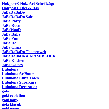
Holzpost® Holz-Art Schriftzüge
Holzpost® Dies & Das
JaBaDaBaDo
JaBaDaBaDo Sale
JaBa Party
JaBa Room
JaBaWooD
JaBa BaBy
JaBa Fun
JaBa Doll
JaBa Crazy
JaBaDaBaDo Themenwelt
JaBaDaBaDo & MAMIBLOCK
JaBa Kitchen
JaBa Games
Lubulona
Lubulona At·Home
Lubulona Lubu Town
Lubulona Supercars
Lubulona Decoration
goki
goki evolution
goki baby
goki klassik
goki party