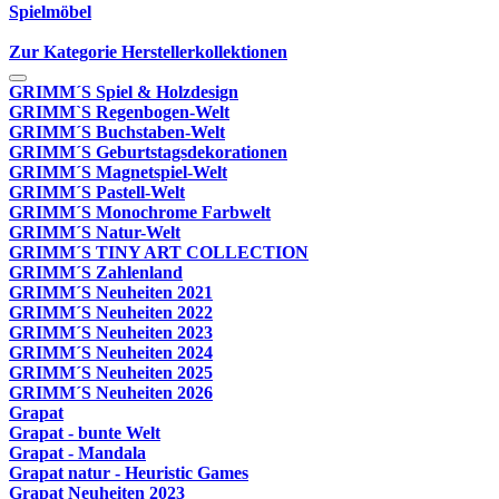
Spielmöbel
Zur Kategorie Herstellerkollektionen
GRIMM´S Spiel & Holzdesign
GRIMM`S Regenbogen-Welt
GRIMM´S Buchstaben-Welt
GRIMM´S Geburtstagsdekorationen
GRIMM´S Magnetspiel-Welt
GRIMM´S Pastell-Welt
GRIMM´S Monochrome Farbwelt
GRIMM´S Natur-Welt
GRIMM´S TINY ART COLLECTION
GRIMM´S Zahlenland
GRIMM´S Neuheiten 2021
GRIMM´S Neuheiten 2022
GRIMM´S Neuheiten 2023
GRIMM´S Neuheiten 2024
GRIMM´S Neuheiten 2025
GRIMM´S Neuheiten 2026
Grapat
Grapat - bunte Welt
Grapat - Mandala
Grapat natur - Heuristic Games
Grapat Neuheiten 2023