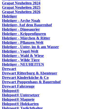
Grapat Neuheiten 2024
Grapat Neuheiten 2025
Grapat Neuheiten 2026
Holztiger
Holztiger - Arche Noah
Holztiger- Auf dem Bauernhof
Holztiger - Dinosaurier
Holztiger - Krippenfiguren
Holztiger - Märchen & Ritter
Holztiger - Pflanzen-Welt
Holztiger - Unter, im & am Wasser
Holztiger - Vogel-Welt
Holztiger - Wald & Wiese
Holztiger - Wilde Tiere
Holztiger - NEUHEITEN
Drewart
Drewart Ritterburg & Abenteuer
Drewart Kinderküche & Co
Drewart Puppenhaus & Bauernhof
Drewart Fahrzeuge
Holzpost®
Holzpost® Untersetzer
Holzpost® Magnete
Holzpost® Holzkarten
Holzpost® Teelichthalter