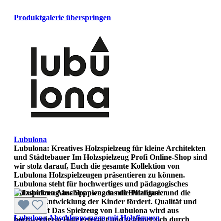
Produktgalerie überspringen
Lubulona
Lubulona: Kreatives Holzspielzeug für kleine Architekten
und Städtebauer Im Holzspielzeug Profi Online-Shop sind
wir stolz darauf, Euch die gesamte Kollektion von
Lubulona Holzspielzeugen präsentieren zu können.
Lubulona steht für hochwertiges und pädagogisches
Holzspielzeug aus Spanien, das die Phantasie und die
kreative Entwicklung der Kinder fördert. Qualität und
Kreativität Das Spielzeug von Lubulona wird aus
Lubulona Abschleppwagen mit Holzfiguren
hochwertigem Holz gefertigt und zeichnet sich durch