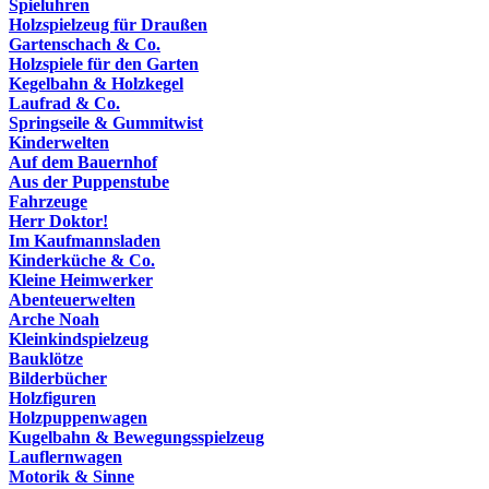
Spieluhren
Holzspielzeug für Draußen
Gartenschach & Co.
Holzspiele für den Garten
Kegelbahn & Holzkegel
Laufrad & Co.
Springseile & Gummitwist
Kinderwelten
Auf dem Bauernhof
Aus der Puppenstube
Fahrzeuge
Herr Doktor!
Im Kaufmannsladen
Kinderküche & Co.
Kleine Heimwerker
Abenteuerwelten
Arche Noah
Kleinkindspielzeug
Bauklötze
Bilderbücher
Holzfiguren
Holzpuppenwagen
Kugelbahn & Bewegungsspielzeug
Lauflernwagen
Motorik & Sinne