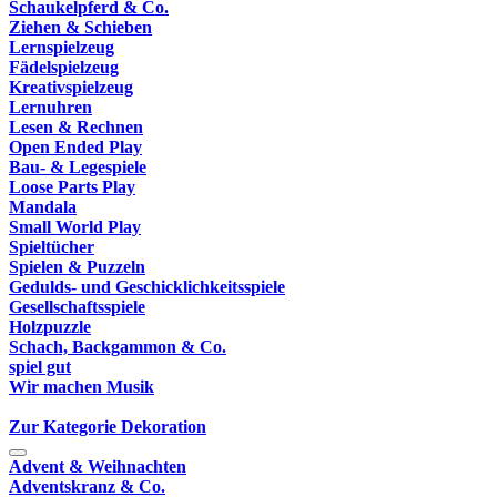
Schaukelpferd & Co.
Ziehen & Schieben
Lernspielzeug
Fädelspielzeug
Kreativspielzeug
Lernuhren
Lesen & Rechnen
Open Ended Play
Bau- & Legespiele
Loose Parts Play
Mandala
Small World Play
Spieltücher
Spielen & Puzzeln
Gedulds- und Geschicklichkeitsspiele
Gesellschaftsspiele
Holzpuzzle
Schach, Backgammon & Co.
spiel gut
Wir machen Musik
Zur Kategorie Dekoration
Advent & Weihnachten
Adventskranz & Co.