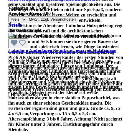
seine Qualität und kreativen Spielmöglichkeiten aus. Die
Varianten ab
17,90 €
vielfältigen Produkte bieten nicht nur Spielspaß, sondern
Regulärer Preis:
0,00 €
auch die Möglichkeit, eigene Welten zu erschaffen und
Preis inkl. MwSt. zzgl. Versandkosten
spielerisch die Vorstellungskraft zu entwickeln.
Details
Architektonische Abenteuer Lubulona Holzspielzeug regt
Bin bald zurück
die Vorstellungskraft und die architektonischen
Fähigkeiten der Kinder an. Mit den verschiedenen
Bausteinen und Sets können sie ihre eigenen Bauwerke
entwerfen und spielerisch lernen, wie Dinge konstruiert
Lubulona Ambulance Krankenwagen mit Holzfiguren
werden. Entdecken Sie Lubulona beim Holzspielzeug
Profi Als stolzer Wiederverkäufer der ersten Stunden von
Schnelle Hilfe kommt geschwind in Lubu Town, mit
Lubulona Holzspielzeugen bietet der Holzspielzeug Profi
diesem flotten Ambulance Flitzer von Lubulona. Der
Online-Shop eine breite Auswahl an hochwertigem und
Krankenwagen von Lubulona aus Barcelona mit Fahrer
kreativem Spielzeug. Entdecke die Welt von Tina und
und Patient. Die aus Buchenholz gefertigten
Jordi von Lubulona und fördere die Vorstellungskraft
Holzfahrzeuge und Männchen sind eine tolle Ergänzung
und die architektonischen Fähigkeiten Deiner Kinder auf
zu den Lubu Town Sets und auch in anderen Varianten
spielerische Weise. Kreatives Holzspielzeug von Lubulona
erhältlich. Geliefert wird der kleine rot-weiße
| Holzspielzeug Profi
Holzkrankenwagen in einer stabilen Pappschachtel, was
ihn auch zu einer schönen Geschenkidee macht. Die
Farben der Figuren sind grün und grau. Größe ca. 9,5 x
4 x 6,5 cm,Verpackung ca. 15 x 6,5 x 5,3 cm.
Altersempfehlung: 3 bis 8 Jahre. Achtung! Nicht geeignet
für Kinder unter 3 Jahren, Erstickungsgefahr durch
Kleinteile.