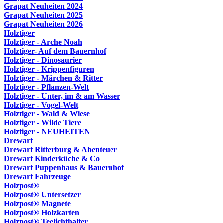
Grapat Neuheiten 2024
Grapat Neuheiten 2025
Grapat Neuheiten 2026
Holztiger
Holztiger - Arche Noah
Holztiger- Auf dem Bauernhof
Holztiger - Dinosaurier
Holztiger - Krippenfiguren
Holztiger - Märchen & Ritter
Holztiger - Pflanzen-Welt
Holztiger - Unter, im & am Wasser
Holztiger - Vogel-Welt
Holztiger - Wald & Wiese
Holztiger - Wilde Tiere
Holztiger - NEUHEITEN
Drewart
Drewart Ritterburg & Abenteuer
Drewart Kinderküche & Co
Drewart Puppenhaus & Bauernhof
Drewart Fahrzeuge
Holzpost®
Holzpost® Untersetzer
Holzpost® Magnete
Holzpost® Holzkarten
Holzpost® Teelichthalter