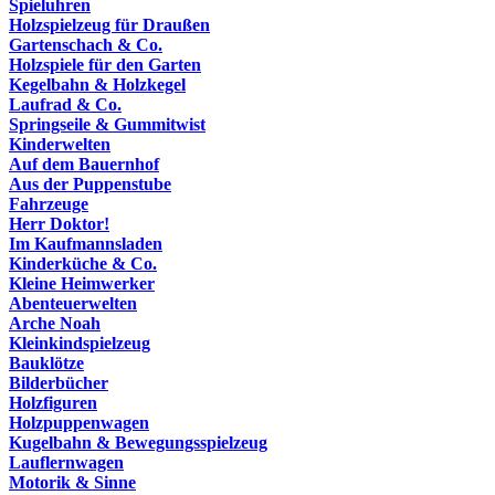
Spieluhren
Holzspielzeug für Draußen
Gartenschach & Co.
Holzspiele für den Garten
Kegelbahn & Holzkegel
Laufrad & Co.
Springseile & Gummitwist
Kinderwelten
Auf dem Bauernhof
Aus der Puppenstube
Fahrzeuge
Herr Doktor!
Im Kaufmannsladen
Kinderküche & Co.
Kleine Heimwerker
Abenteuerwelten
Arche Noah
Kleinkindspielzeug
Bauklötze
Bilderbücher
Holzfiguren
Holzpuppenwagen
Kugelbahn & Bewegungsspielzeug
Lauflernwagen
Motorik & Sinne