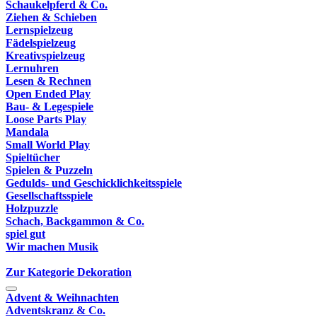
Schaukelpferd & Co.
Ziehen & Schieben
Lernspielzeug
Fädelspielzeug
Kreativspielzeug
Lernuhren
Lesen & Rechnen
Open Ended Play
Bau- & Legespiele
Loose Parts Play
Mandala
Small World Play
Spieltücher
Spielen & Puzzeln
Gedulds- und Geschicklichkeitsspiele
Gesellschaftsspiele
Holzpuzzle
Schach, Backgammon & Co.
spiel gut
Wir machen Musik
Zur Kategorie Dekoration
Advent & Weihnachten
Adventskranz & Co.