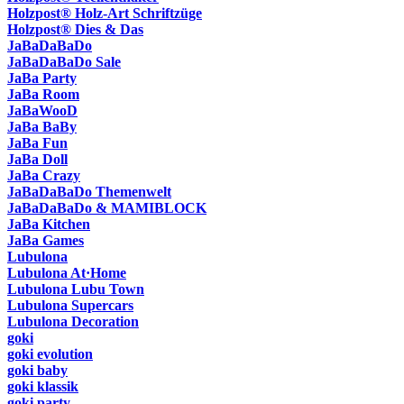
Holzpost® Holz-Art Schriftzüge
Holzpost® Dies & Das
JaBaDaBaDo
JaBaDaBaDo Sale
JaBa Party
JaBa Room
JaBaWooD
JaBa BaBy
JaBa Fun
JaBa Doll
JaBa Crazy
JaBaDaBaDo Themenwelt
JaBaDaBaDo & MAMIBLOCK
JaBa Kitchen
JaBa Games
Lubulona
Lubulona At·Home
Lubulona Lubu Town
Lubulona Supercars
Lubulona Decoration
goki
goki evolution
goki baby
goki klassik
goki party