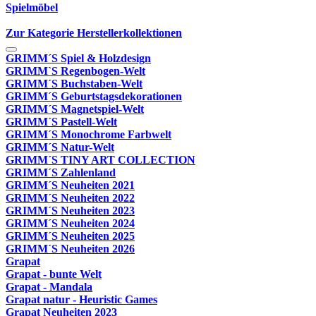
Spielmöbel
Zur Kategorie Herstellerkollektionen
GRIMM´S Spiel & Holzdesign
GRIMM`S Regenbogen-Welt
GRIMM´S Buchstaben-Welt
GRIMM´S Geburtstagsdekorationen
GRIMM´S Magnetspiel-Welt
GRIMM´S Pastell-Welt
GRIMM´S Monochrome Farbwelt
GRIMM´S Natur-Welt
GRIMM´S TINY ART COLLECTION
GRIMM´S Zahlenland
GRIMM´S Neuheiten 2021
GRIMM´S Neuheiten 2022
GRIMM´S Neuheiten 2023
GRIMM´S Neuheiten 2024
GRIMM´S Neuheiten 2025
GRIMM´S Neuheiten 2026
Grapat
Grapat - bunte Welt
Grapat - Mandala
Grapat natur - Heuristic Games
Grapat Neuheiten 2023