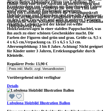
diesem flotten Ambulance Flitzer von Lubulona. Der
Online-Shop eine breite Auswahl an hochwertigem und
Krankenwagen von Lubulona aus Barcelona mit Fahrer
kreativem Spielzeug. Entdecke die Welt von Tina und
und Patient. Die aus Buchenholz gefertigten
Jordi von Lubulona und fördere die Vorstellungskraft
Holzfahrzeuge und Männchen sind eine tolle Ergänzung
und die architektonischen Fähigkeiten Deiner Kinder auf
zu den Lubu Town Sets und auch in anderen Varianten
spielerische Weise. Kreatives Holzspielzeug von Lubulona
erhältlich. Geliefert wird der kleine rot-weiße
| Holzspielzeug Profi
Holzkrankenwagen in einer stabilen Pappschachtel, was
ihn auch zu einer schönen Geschenkidee macht. Die
Farben der Figuren sind grün und grau. Größe ca. 9,5 x
4 x 6,5 cm,Verpackung ca. 15 x 6,5 x 5,3 cm.
Altersempfehlung: 3 bis 8 Jahre. Achtung! Nicht geeignet
für Kinder unter 3 Jahren, Erstickungsgefahr durch
Kleinteile.
Regulärer Preis:
13,90 €
Preis inkl. MwSt. zzgl. Versandkosten
Vorübergehend nicht verfügbar
Details
Lubulona Holzbild Illustration Ballon