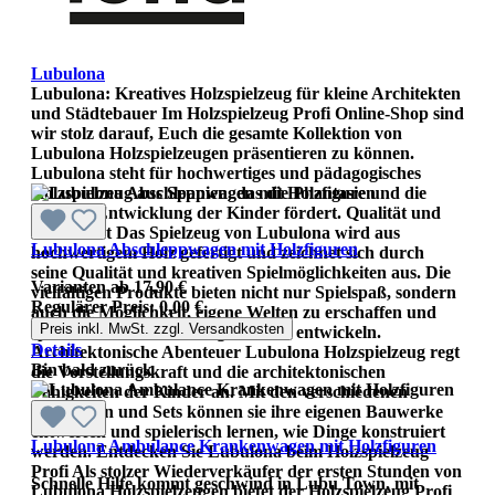
Lubulona
Lubulona: Kreatives Holzspielzeug für kleine Architekten
und Städtebauer Im Holzspielzeug Profi Online-Shop sind
wir stolz darauf, Euch die gesamte Kollektion von
Lubulona Holzspielzeugen präsentieren zu können.
Lubulona steht für hochwertiges und pädagogisches
Holzspielzeug aus Spanien, das die Phantasie und die
kreative Entwicklung der Kinder fördert. Qualität und
Kreativität Das Spielzeug von Lubulona wird aus
Lubulona Abschleppwagen mit Holzfiguren
hochwertigem Holz gefertigt und zeichnet sich durch
seine Qualität und kreativen Spielmöglichkeiten aus. Die
Varianten ab
17,90 €
vielfältigen Produkte bieten nicht nur Spielspaß, sondern
Regulärer Preis:
0,00 €
auch die Möglichkeit, eigene Welten zu erschaffen und
Preis inkl. MwSt. zzgl. Versandkosten
spielerisch die Vorstellungskraft zu entwickeln.
Details
Architektonische Abenteuer Lubulona Holzspielzeug regt
Bin bald zurück
die Vorstellungskraft und die architektonischen
Fähigkeiten der Kinder an. Mit den verschiedenen
Bausteinen und Sets können sie ihre eigenen Bauwerke
entwerfen und spielerisch lernen, wie Dinge konstruiert
Lubulona Ambulance Krankenwagen mit Holzfiguren
werden. Entdecken Sie Lubulona beim Holzspielzeug
Profi Als stolzer Wiederverkäufer der ersten Stunden von
Schnelle Hilfe kommt geschwind in Lubu Town, mit
Lubulona Holzspielzeugen bietet der Holzspielzeug Profi