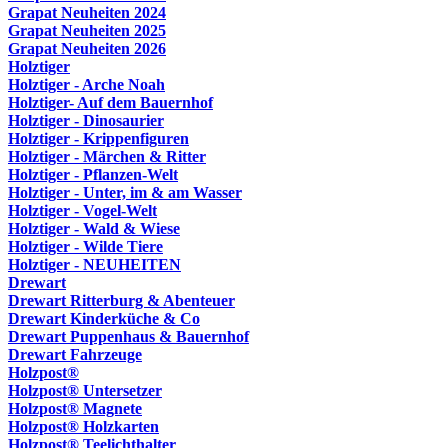
Grapat Neuheiten 2024
Grapat Neuheiten 2025
Grapat Neuheiten 2026
Holztiger
Holztiger - Arche Noah
Holztiger- Auf dem Bauernhof
Holztiger - Dinosaurier
Holztiger - Krippenfiguren
Holztiger - Märchen & Ritter
Holztiger - Pflanzen-Welt
Holztiger - Unter, im & am Wasser
Holztiger - Vogel-Welt
Holztiger - Wald & Wiese
Holztiger - Wilde Tiere
Holztiger - NEUHEITEN
Drewart
Drewart Ritterburg & Abenteuer
Drewart Kinderküche & Co
Drewart Puppenhaus & Bauernhof
Drewart Fahrzeuge
Holzpost®
Holzpost® Untersetzer
Holzpost® Magnete
Holzpost® Holzkarten
Holzpost® Teelichthalter