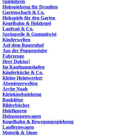
Spieluhren
Holzspielzeug für Draußen
Gartenschach & Co.
Holzspiele für den Garten
Kegelbahn & Holzkegel
Laufrad & Co.
Springseile & Gummitwist
Kinderwelten
Auf dem Bauernhof
Aus der Puppenstube
Fahrzeuge
Herr Doktor!
Im Kaufmannsladen
Kinderküche & Co.
Kleine Heimwerker
Abenteuerwelten
Arche Noah
Kleinkindspielzeug
Bauklötze
Bilderbücher
Holzfiguren
Holzpuppenwagen
Kugelbahn & Bewegungsspielzeug
Lauflernwagen
Motorik & Sinne