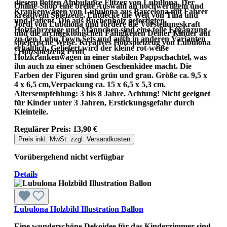
diesem flotten Ambulance Flitzer von Lubulona. Der
Online-Shop eine breite Auswahl an hochwertigem und
Krankenwagen von Lubulona aus Barcelona mit Fahrer
kreativem Spielzeug. Entdecke die Welt von Tina und
und Patient. Die aus Buchenholz gefertigten
Jordi von Lubulona und fördere die Vorstellungskraft
Holzfahrzeuge und Männchen sind eine tolle Ergänzung
und die architektonischen Fähigkeiten Deiner Kinder auf
zu den Lubu Town Sets und auch in anderen Varianten
spielerische Weise. Kreatives Holzspielzeug von Lubulona
erhältlich. Geliefert wird der kleine rot-weiße
| Holzspielzeug Profi
Holzkrankenwagen in einer stabilen Pappschachtel, was
ihn auch zu einer schönen Geschenkidee macht. Die
Farben der Figuren sind grün und grau. Größe ca. 9,5 x
4 x 6,5 cm,Verpackung ca. 15 x 6,5 x 5,3 cm.
Altersempfehlung: 3 bis 8 Jahre. Achtung! Nicht geeignet
für Kinder unter 3 Jahren, Erstickungsgefahr durch
Kleinteile.
Regulärer Preis:
13,90 €
Preis inkl. MwSt. zzgl. Versandkosten
Vorübergehend nicht verfügbar
Details
Lubulona Holzbild Illustration Ballon
Eine wunderschöne Dekoidee für das Kinderzimmer sind