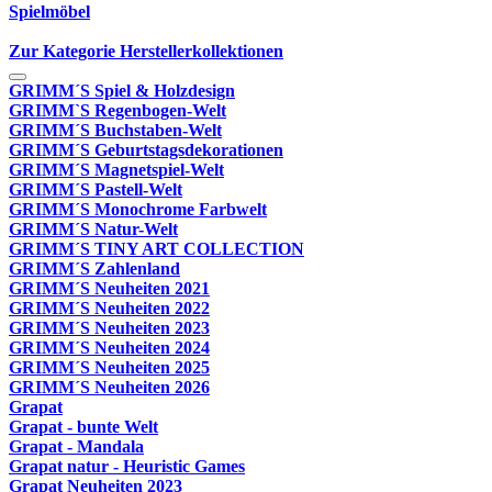
Spielmöbel
Zur Kategorie Herstellerkollektionen
GRIMM´S Spiel & Holzdesign
GRIMM`S Regenbogen-Welt
GRIMM´S Buchstaben-Welt
GRIMM´S Geburtstagsdekorationen
GRIMM´S Magnetspiel-Welt
GRIMM´S Pastell-Welt
GRIMM´S Monochrome Farbwelt
GRIMM´S Natur-Welt
GRIMM´S TINY ART COLLECTION
GRIMM´S Zahlenland
GRIMM´S Neuheiten 2021
GRIMM´S Neuheiten 2022
GRIMM´S Neuheiten 2023
GRIMM´S Neuheiten 2024
GRIMM´S Neuheiten 2025
GRIMM´S Neuheiten 2026
Grapat
Grapat - bunte Welt
Grapat - Mandala
Grapat natur - Heuristic Games
Grapat Neuheiten 2023