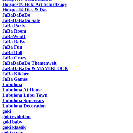
Holzpost® Holz-Art Schriftzüge
Holzpost® Dies & Das
JaBaDaBaDo
JaBaDaBaDo Sale
JaBa Party
JaBa Room
JaBaWooD
JaBa BaBy
JaBa Fun
JaBa Doll
JaBa Crazy
JaBaDaBaDo Themenwelt
JaBaDaBaDo & MAMIBLOCK
JaBa Kitchen
JaBa Games
Lubulona
Lubulona At·Home
Lubulona Lubu Town
Lubulona Supercars
Lubulona Decoration
goki
goki evolution
goki baby
goki klassik
goki party