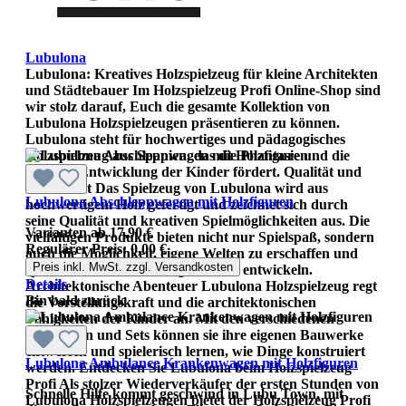
Lubulona
Lubulona: Kreatives Holzspielzeug für kleine Architekten
und Städtebauer Im Holzspielzeug Profi Online-Shop sind
wir stolz darauf, Euch die gesamte Kollektion von
Lubulona Holzspielzeugen präsentieren zu können.
Lubulona steht für hochwertiges und pädagogisches
Holzspielzeug aus Spanien, das die Phantasie und die
kreative Entwicklung der Kinder fördert. Qualität und
Kreativität Das Spielzeug von Lubulona wird aus
Lubulona Abschleppwagen mit Holzfiguren
hochwertigem Holz gefertigt und zeichnet sich durch
seine Qualität und kreativen Spielmöglichkeiten aus. Die
Varianten ab
17,90 €
vielfältigen Produkte bieten nicht nur Spielspaß, sondern
Regulärer Preis:
0,00 €
auch die Möglichkeit, eigene Welten zu erschaffen und
Preis inkl. MwSt. zzgl. Versandkosten
spielerisch die Vorstellungskraft zu entwickeln.
Details
Architektonische Abenteuer Lubulona Holzspielzeug regt
Bin bald zurück
die Vorstellungskraft und die architektonischen
Fähigkeiten der Kinder an. Mit den verschiedenen
Bausteinen und Sets können sie ihre eigenen Bauwerke
entwerfen und spielerisch lernen, wie Dinge konstruiert
Lubulona Ambulance Krankenwagen mit Holzfiguren
werden. Entdecken Sie Lubulona beim Holzspielzeug
Profi Als stolzer Wiederverkäufer der ersten Stunden von
Schnelle Hilfe kommt geschwind in Lubu Town, mit
Lubulona Holzspielzeugen bietet der Holzspielzeug Profi