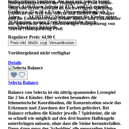
hochwertigem Spielzeug, das man von Selecta kennt.
Holzspielzeugen bietet der Holzspielzeug Profi Online-
Dieser Artikel von Selecta ist TÜV- und GS-geprüft.
Shop eine breite Auswahl an hochwertigem Spielzeug.
Größe: ca. 25 x 18 x 8,5 cm. Altersempfehlung: ab 3
Entdecke die Welt von Selecta und fördere die Neugier
Jahre. ACHTUNG! Nicht geeignet für Kinder unter
und die Entdeckerfreude Deiner Kinder und Enkelkinder
36 Monaten, wegen Erstickungsgefahr durch
auf spielerische Weise. Hochwertiges Holzspielzeug von
verschluckbare Kleinteile.
Selecta | Holzspielzeug Profi
Regulärer Preis:
44,90 €
Preis inkl. MwSt. zzgl. Versandkosten
Vorübergehend nicht verfügbar
Details
Selecta Balance
Balance von Selecta ist ein zittrig-spannendes Lernspiel
für 2 bis 4 Kinder. Hier werden besonders die
feinmotorische Koordination, die Konzentration sowie das
Erkennen und Zuordnen der Farben gefördert. Bei
Balance erhalten die Kinder jeweils 7 Spielsteine, die sie
so schnell wie möglich auf den drei bunten Halbkugeln
unterbringen müssen, ohne dass die Steine herunterfallen.
Denn dann muss der 'Schuldige' alle gepurzelten Steine