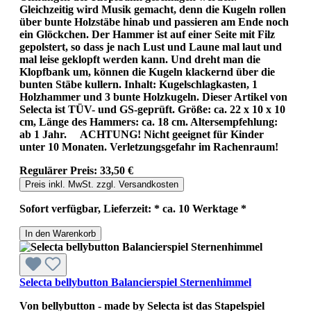
Gleichzeitig wird Musik gemacht, denn die Kugeln rollen
über bunte Holzstäbe hinab und passieren am Ende noch
ein Glöckchen. Der Hammer ist auf einer Seite mit Filz
gepolstert, so dass je nach Lust und Laune mal laut und
mal leise geklopft werden kann. Und dreht man die
Klopfbank um, können die Kugeln klackernd über die
bunten Stäbe kullern. Inhalt: Kugelschlagkasten, 1
Holzhammer und 3 bunte Holzkugeln. Dieser Artikel von
Selecta ist TÜV- und GS-geprüft. Größe: ca. 22 x 10 x 10
cm, Länge des Hammers: ca. 18 cm. Altersempfehlung:
ab 1 Jahr. ACHTUNG! Nicht geeignet für Kinder
unter 10 Monaten. Verletzungsgefahr im Rachenraum!
Regulärer Preis:
33,50 €
Preis inkl. MwSt. zzgl. Versandkosten
Sofort verfügbar, Lieferzeit: * ca. 10 Werktage *
In den Warenkorb
Selecta bellybutton Balancierspiel Sternenhimmel
Von bellybutton - made by Selecta ist das Stapelspiel