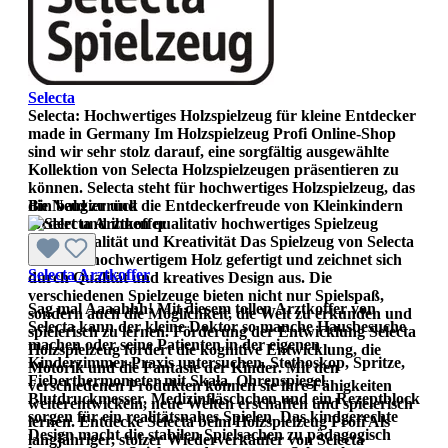
Selecta
Selecta: Hochwertiges Holzspielzeug für kleine Entdecker
made in Germany Im Holzspielzeug Profi Online-Shop
sind wir sehr stolz darauf, eine sorgfältig ausgewählte
Kollektion von Selecta Holzspielzeugen präsentieren zu
können. Selecta steht für hochwertiges Holzspielzeug, das
die Neugier und die Entdeckerfreude von Kleinkindern
Bin bald zurück
fördert und ihnen qualitativ hochwertiges Spielzeug
bietet. Qualität und Kreativität Das Spielzeug von Selecta
wird aus hochwertigem Holz gefertigt und zeichnet sich
Selecta Arztkoffer
durch Qualität und kreatives Design aus. Die
verschiedenen Spielzeuge bieten nicht nur Spielspaß,
Sag mal Aaaahhh! Mit diesem tollen Arztkoffer von
sondern auch die Möglichkeit, die Welt zu erkunden und
Selecta kann der kleine Doktor so manche Hausbesuche
spielerisch zu lernen. Förderung der Entwicklung Selecta
machen oder seine Patienten in der eigenen
Holzspielzeug fördert die kognitive Entwicklung, die
Kinderzimmer-Praxis untersuchen. Stethoskop, Spritze,
Motorik und die Fantasie der Kinder. Mit den
Fieberthermometer mit Skala, Ohrenspiegel,
verschiedenen Produkten können sie ihre Fähigkeiten
Blutdruckmesser, Medizinfläschchen und ein Rezeptblock
weiterentwickeln, neue Welten erschaffen und spielerisch
sorgen für ein realitätsnahes Spielen. Das kindgerechte
lernen. Entdecke Selecta beim Holzspielzeug Profi Als
Design macht die stabilen Spielsachen zu pädagogisch
langjähriger, stolzer Wiederverkäufer von Selecta