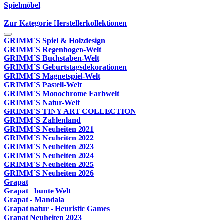
Spielmöbel
Zur Kategorie Herstellerkollektionen
GRIMM´S Spiel & Holzdesign
GRIMM`S Regenbogen-Welt
GRIMM´S Buchstaben-Welt
GRIMM´S Geburtstagsdekorationen
GRIMM´S Magnetspiel-Welt
GRIMM´S Pastell-Welt
GRIMM´S Monochrome Farbwelt
GRIMM´S Natur-Welt
GRIMM´S TINY ART COLLECTION
GRIMM´S Zahlenland
GRIMM´S Neuheiten 2021
GRIMM´S Neuheiten 2022
GRIMM´S Neuheiten 2023
GRIMM´S Neuheiten 2024
GRIMM´S Neuheiten 2025
GRIMM´S Neuheiten 2026
Grapat
Grapat - bunte Welt
Grapat - Mandala
Grapat natur - Heuristic Games
Grapat Neuheiten 2023