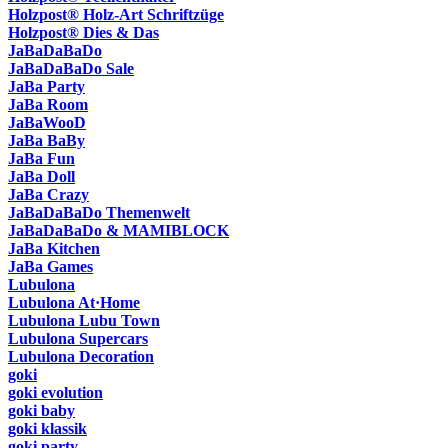
Holzpost® Holz-Art Schriftzüge
Holzpost® Dies & Das
JaBaDaBaDo
JaBaDaBaDo Sale
JaBa Party
JaBa Room
JaBaWooD
JaBa BaBy
JaBa Fun
JaBa Doll
JaBa Crazy
JaBaDaBaDo Themenwelt
JaBaDaBaDo & MAMIBLOCK
JaBa Kitchen
JaBa Games
Lubulona
Lubulona At·Home
Lubulona Lubu Town
Lubulona Supercars
Lubulona Decoration
goki
goki evolution
goki baby
goki klassik
goki party