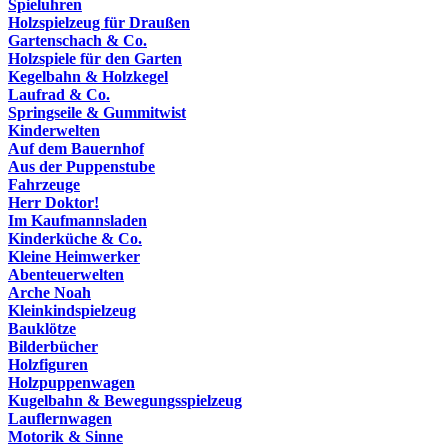
Spieluhren
Holzspielzeug für Draußen
Gartenschach & Co.
Holzspiele für den Garten
Kegelbahn & Holzkegel
Laufrad & Co.
Springseile & Gummitwist
Kinderwelten
Auf dem Bauernhof
Aus der Puppenstube
Fahrzeuge
Herr Doktor!
Im Kaufmannsladen
Kinderküche & Co.
Kleine Heimwerker
Abenteuerwelten
Arche Noah
Kleinkindspielzeug
Bauklötze
Bilderbücher
Holzfiguren
Holzpuppenwagen
Kugelbahn & Bewegungsspielzeug
Lauflernwagen
Motorik & Sinne