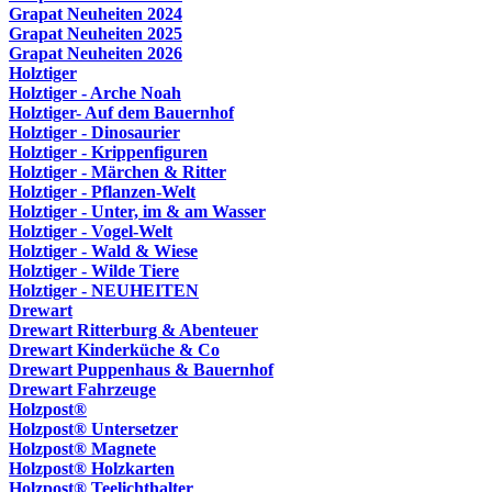
Grapat Neuheiten 2024
Grapat Neuheiten 2025
Grapat Neuheiten 2026
Holztiger
Holztiger - Arche Noah
Holztiger- Auf dem Bauernhof
Holztiger - Dinosaurier
Holztiger - Krippenfiguren
Holztiger - Märchen & Ritter
Holztiger - Pflanzen-Welt
Holztiger - Unter, im & am Wasser
Holztiger - Vogel-Welt
Holztiger - Wald & Wiese
Holztiger - Wilde Tiere
Holztiger - NEUHEITEN
Drewart
Drewart Ritterburg & Abenteuer
Drewart Kinderküche & Co
Drewart Puppenhaus & Bauernhof
Drewart Fahrzeuge
Holzpost®
Holzpost® Untersetzer
Holzpost® Magnete
Holzpost® Holzkarten
Holzpost® Teelichthalter