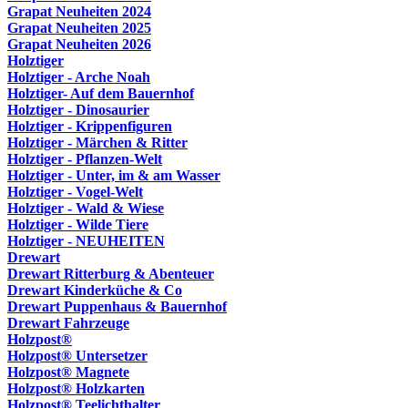
Grapat Neuheiten 2024
Grapat Neuheiten 2025
Grapat Neuheiten 2026
Holztiger
Holztiger - Arche Noah
Holztiger- Auf dem Bauernhof
Holztiger - Dinosaurier
Holztiger - Krippenfiguren
Holztiger - Märchen & Ritter
Holztiger - Pflanzen-Welt
Holztiger - Unter, im & am Wasser
Holztiger - Vogel-Welt
Holztiger - Wald & Wiese
Holztiger - Wilde Tiere
Holztiger - NEUHEITEN
Drewart
Drewart Ritterburg & Abenteuer
Drewart Kinderküche & Co
Drewart Puppenhaus & Bauernhof
Drewart Fahrzeuge
Holzpost®
Holzpost® Untersetzer
Holzpost® Magnete
Holzpost® Holzkarten
Holzpost® Teelichthalter