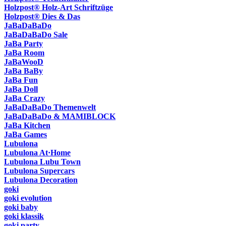
Holzpost® Holz-Art Schriftzüge
Holzpost® Dies & Das
JaBaDaBaDo
JaBaDaBaDo Sale
JaBa Party
JaBa Room
JaBaWooD
JaBa BaBy
JaBa Fun
JaBa Doll
JaBa Crazy
JaBaDaBaDo Themenwelt
JaBaDaBaDo & MAMIBLOCK
JaBa Kitchen
JaBa Games
Lubulona
Lubulona At·Home
Lubulona Lubu Town
Lubulona Supercars
Lubulona Decoration
goki
goki evolution
goki baby
goki klassik
goki party