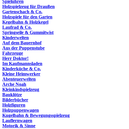
Spieluhren
Holzspielzeug für Draußen
Gartenschach & Co.
Holzspiele für den Garten
Kegelbahn & Holzkegel
Laufrad & Co.
Springseile & Gummitwist
Kinderwelten
Auf dem Bauernhof
Aus der Puppenstube
Fahrzeuge
Herr Doktor!
Im Kaufmannsladen
Kinderküche & Co.
Kleine Heimwerker
Abenteuerwelten
Arche Noah
Kleinkindspielzeug
Bauklötze
Bilderbücher
Holzfiguren
Holzpuppenwagen
Kugelbahn & Bewegungsspielzeug
Lauflernwagen
Motorik & Sinne