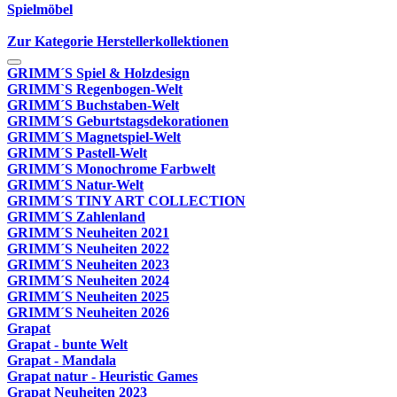
Spielmöbel
Zur Kategorie Herstellerkollektionen
GRIMM´S Spiel & Holzdesign
GRIMM`S Regenbogen-Welt
GRIMM´S Buchstaben-Welt
GRIMM´S Geburtstagsdekorationen
GRIMM´S Magnetspiel-Welt
GRIMM´S Pastell-Welt
GRIMM´S Monochrome Farbwelt
GRIMM´S Natur-Welt
GRIMM´S TINY ART COLLECTION
GRIMM´S Zahlenland
GRIMM´S Neuheiten 2021
GRIMM´S Neuheiten 2022
GRIMM´S Neuheiten 2023
GRIMM´S Neuheiten 2024
GRIMM´S Neuheiten 2025
GRIMM´S Neuheiten 2026
Grapat
Grapat - bunte Welt
Grapat - Mandala
Grapat natur - Heuristic Games
Grapat Neuheiten 2023