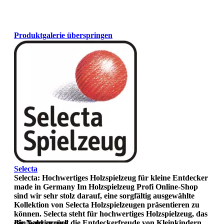
Produktgalerie überspringen
Selecta
Selecta: Hochwertiges Holzspielzeug für kleine Entdecker
made in Germany Im Holzspielzeug Profi Online-Shop
sind wir sehr stolz darauf, eine sorgfältig ausgewählte
Kollektion von Selecta Holzspielzeugen präsentieren zu
können. Selecta steht für hochwertiges Holzspielzeug, das
die Neugier und die Entdeckerfreude von Kleinkindern
Bin bald zurück