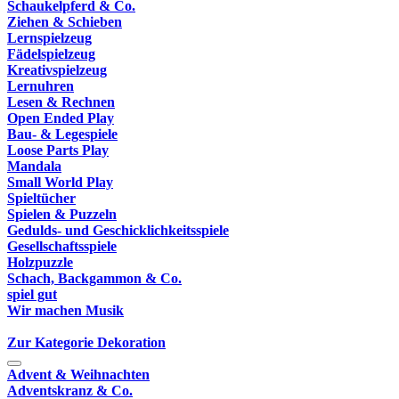
Schaukelpferd & Co.
Ziehen & Schieben
Lernspielzeug
Fädelspielzeug
Kreativspielzeug
Lernuhren
Lesen & Rechnen
Open Ended Play
Bau- & Legespiele
Loose Parts Play
Mandala
Small World Play
Spieltücher
Spielen & Puzzeln
Gedulds- und Geschicklichkeitsspiele
Gesellschaftsspiele
Holzpuzzle
Schach, Backgammon & Co.
spiel gut
Wir machen Musik
Zur Kategorie Dekoration
Advent & Weihnachten
Adventskranz & Co.