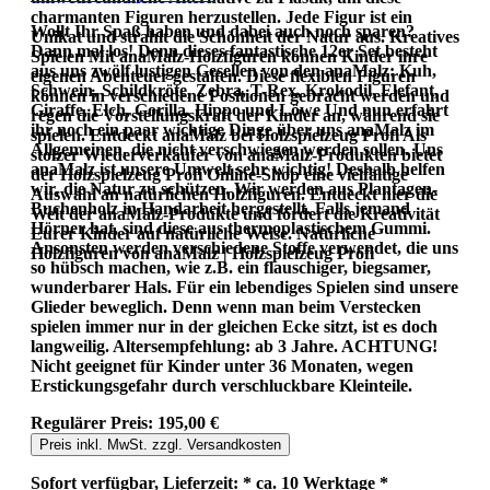
charmanten Figuren herzustellen. Jede Figur ist ein
Wollt Ihr Spaß haben und dabei auch noch sparen?
Unikat und strahlt die Schönheit der Natur aus. Kreatives
Dann mal los! Denn dieses fantastische 12er Set besteht
Spielen Mit anaMalz-Holzfiguren können Kinder ihre
aus uns zwölf lustigen Gesellen von den anaMalz: Kuh,
eigenen Abenteuer gestalten. Diese flexiblen Figuren
Schwein, Schildkröte, Zebra, T-Rex, Krokodil, Elefant,
können in verschiedene Positionen gebracht werden und
Giraffe, Elch, Gorilla. Hippo und Löwe Und nun erfahrt
regen die Vorstellungskraft der Kinder an, während sie
ihr noch ein paar wichtige Dinge über uns anaMalz im
spielen. Entdeckt anaMalz bei Holzspielzeug Profi Als
Allgemeinen, die nicht verschwiegen werden sollen. Uns
stolzer Wiederverkäufer von anaMalz-Produkten bietet
anaMalz ist unsere Umwelt sehr wichtig! Deshalb helfen
der Holzspielzeug Profi Online-Shop eine vielfältige
wir, die Natur zu schützen. Wir werden aus Plantagen-
Auswahl an natürlichen Holzfiguren. Entdeckt hier die
Buchenholz in Handarbeit hergestellt. Falls jemand
Welt der anaMalz-Produkte und fördert die Kreativität
Hörner hat, sind diese aus thermoplastischem Gummi.
Eurer Kinder auf natürliche Weise. Natürliche
Ansonsten werden verschiedene Stoffe verwendet, die uns
Holzfiguren von anaMalz | Holzspielzeug Profi
so hübsch machen, wie z.B. ein flauschiger, biegsamer,
wunderbarer Hals. Für ein lebendiges Spielen sind unsere
Glieder beweglich. Denn wenn man beim Verstecken
spielen immer nur in der gleichen Ecke sitzt, ist es doch
langweilig. Altersempfehlung: ab 3 Jahre. ACHTUNG!
Nicht geeignet für Kinder unter 36 Monaten, wegen
Erstickungsgefahr durch verschluckbare Kleinteile.
Regulärer Preis:
195,00 €
Preis inkl. MwSt. zzgl. Versandkosten
Sofort verfügbar, Lieferzeit: * ca. 10 Werktage *