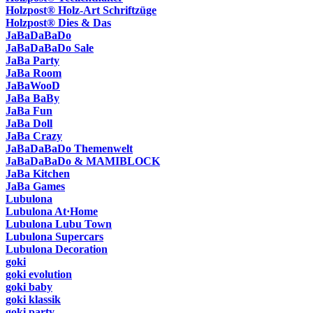
Holzpost® Holz-Art Schriftzüge
Holzpost® Dies & Das
JaBaDaBaDo
JaBaDaBaDo Sale
JaBa Party
JaBa Room
JaBaWooD
JaBa BaBy
JaBa Fun
JaBa Doll
JaBa Crazy
JaBaDaBaDo Themenwelt
JaBaDaBaDo & MAMIBLOCK
JaBa Kitchen
JaBa Games
Lubulona
Lubulona At·Home
Lubulona Lubu Town
Lubulona Supercars
Lubulona Decoration
goki
goki evolution
goki baby
goki klassik
goki party