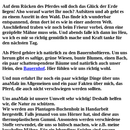
Auf dem Rücken des Pferdes soll doch das Glück der Erde
liegen! Also worauf wartet Ihr noch? Aufsitzen und ab geht es
zu einem Ausritt in den Wald. Das finde ich wunderbar
entspannend, denn dort ist es wie in einer anderen Welt.
Anschließend traben wir noch beim Friseur vorbei, denn eine
gezöpfelte Mähne muss sein. Und abends falle ich dann ins Heu,
wo ich es mir so richtig gemütlich mache und Kraft tanke für
den nächsten Tag.
Als Pferd gehöre ich natürlich zu den Bauernhoftieren. Um uns
herum gibt es saftige, grüne Wiesen, bunte Blumen, einen Bach,
ein paar schattenspendene Bäume und natürlich auch unser
Heim, den
Bauernhof
. Hier fühlen wir uns richtig wohl.
Und nun erfahrt Ihr noch ein paar wichtige Dinge über uns
anaMalz im Allgemeinen und ein paar Fakten über mich, das
Pferd, die auch nicht verschwiegen werden sollten.
Uns anaMalz ist unsere Umwelt sehr wichtig! Deshalb helfen
wir, die Natur zu schützen.
Wir werden aus Plantagen-Buchenholz in Handarbeit
hergestellt. Falls jemand von uns Hörner hat, sind diese aus
thermoplastischem Gummi. Ansonsten werden verschiedene
Stoffe verwendet, die uns so hübsch machen, wie z.B. meine
kuschelige Mähne. Für ein lebendiges Spielen sind unsere