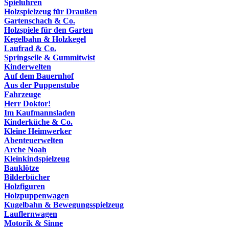
Spieluhren
Holzspielzeug für Draußen
Gartenschach & Co.
Holzspiele für den Garten
Kegelbahn & Holzkegel
Laufrad & Co.
Springseile & Gummitwist
Kinderwelten
Auf dem Bauernhof
Aus der Puppenstube
Fahrzeuge
Herr Doktor!
Im Kaufmannsladen
Kinderküche & Co.
Kleine Heimwerker
Abenteuerwelten
Arche Noah
Kleinkindspielzeug
Bauklötze
Bilderbücher
Holzfiguren
Holzpuppenwagen
Kugelbahn & Bewegungsspielzeug
Lauflernwagen
Motorik & Sinne