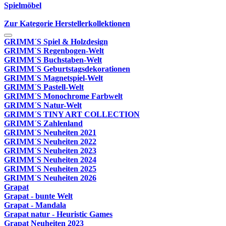
Spielmöbel
Zur Kategorie Herstellerkollektionen
GRIMM´S Spiel & Holzdesign
GRIMM`S Regenbogen-Welt
GRIMM´S Buchstaben-Welt
GRIMM´S Geburtstagsdekorationen
GRIMM´S Magnetspiel-Welt
GRIMM´S Pastell-Welt
GRIMM´S Monochrome Farbwelt
GRIMM´S Natur-Welt
GRIMM´S TINY ART COLLECTION
GRIMM´S Zahlenland
GRIMM´S Neuheiten 2021
GRIMM´S Neuheiten 2022
GRIMM´S Neuheiten 2023
GRIMM´S Neuheiten 2024
GRIMM´S Neuheiten 2025
GRIMM´S Neuheiten 2026
Grapat
Grapat - bunte Welt
Grapat - Mandala
Grapat natur - Heuristic Games
Grapat Neuheiten 2023