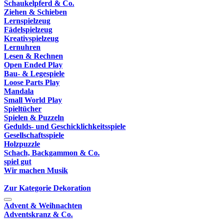
Schaukelpferd & Co.
Ziehen & Schieben
Lernspielzeug
Fädelspielzeug
Kreativspielzeug
Lernuhren
Lesen & Rechnen
Open Ended Play
Bau- & Legespiele
Loose Parts Play
Mandala
Small World Play
Spieltücher
Spielen & Puzzeln
Gedulds- und Geschicklichkeitsspiele
Gesellschaftsspiele
Holzpuzzle
Schach, Backgammon & Co.
spiel gut
Wir machen Musik
Zur Kategorie Dekoration
Advent & Weihnachten
Adventskranz & Co.