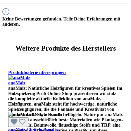
Keine Bewertungen gefunden. Teile Deine Erfahrungen mit
anderen.
Weitere Produkte des Herstellers
Produktgalerie überspringen
anaMalz
anaMalz: Natürliche Holzfiguren für kreatives Spielen Im
Holzspielzeug Profi Online-Shop präsentieren wir stolz
die komplette aktuelle Kollektion von anaMalz-
Holzfiguren. anaMalz steht für hochwertige, natürliche
Spielzeugfiguren, die die Fantasie und Kreativität von
Kindern und Erwachsenen beflügeln. Natur pur anaMalz
verwendet ausschließlich beste Materialien wie Plantagen-
Buchenholz, Baumwolle, flauschige Stoffe und TRP, eine
anaMalz 12 Style Bundle
umwetfreundliche Alternative zu Plastik, um diese