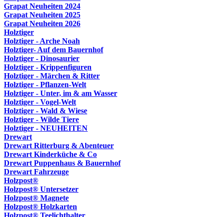
Grapat Neuheiten 2024
Grapat Neuheiten 2025
Grapat Neuheiten 2026
Holztiger
Holztiger - Arche Noah
Holztiger- Auf dem Bauernhof
Holztiger - Dinosaurier
Holztiger - Krippenfiguren
Holztiger - Märchen & Ritter
Holztiger - Pflanzen-Welt
Holztiger - Unter, im & am Wasser
Holztiger - Vogel-Welt
Holztiger - Wald & Wiese
Holztiger - Wilde Tiere
Holztiger - NEUHEITEN
Drewart
Drewart Ritterburg & Abenteuer
Drewart Kinderküche & Co
Drewart Puppenhaus & Bauernhof
Drewart Fahrzeuge
Holzpost®
Holzpost® Untersetzer
Holzpost® Magnete
Holzpost® Holzkarten
Holzpost® Teelichthalter