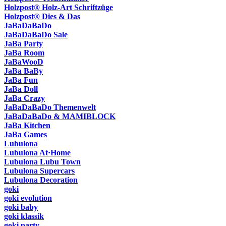
Holzpost® Holz-Art Schriftzüge
Holzpost® Dies & Das
JaBaDaBaDo
JaBaDaBaDo Sale
JaBa Party
JaBa Room
JaBaWooD
JaBa BaBy
JaBa Fun
JaBa Doll
JaBa Crazy
JaBaDaBaDo Themenwelt
JaBaDaBaDo & MAMIBLOCK
JaBa Kitchen
JaBa Games
Lubulona
Lubulona At·Home
Lubulona Lubu Town
Lubulona Supercars
Lubulona Decoration
goki
goki evolution
goki baby
goki klassik
goki party