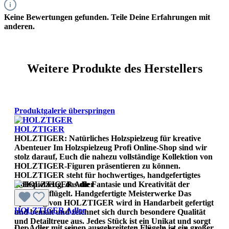
Keine Bewertungen gefunden. Teile Deine Erfahrungen mit
anderen.
Weitere Produkte des Herstellers
Produktgalerie überspringen
HOLZTIGER
HOLZTIGER: Natürliches Holzspielzeug für kreative
Abenteuer Im Holzspielzeug Profi Online-Shop sind wir
stolz darauf, Euch die nahezu vollständige Kollektion von
HOLZTIGER-Figuren präsentieren zu können.
HOLZTIGER steht für hochwertiges, handgefertigtes
Holzspielzeug, das die Fantasie und Kreativität der
Kinder beflügelt. Handgefertigte Meisterwerke Das
Spielzeug von HOLZTIGER wird in Handarbeit gefertigt
HOLZTIGER Adler
und bemalt und zeichnet sich durch besondere Qualität
und Detailtreue aus. Jedes Stück ist ein Unikat und sorgt
Der Adler mit seinen ausgebreiteten Flügeln ist ein großer