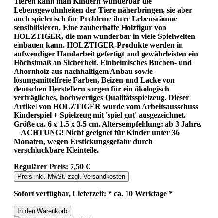
Tieren kann man Kindern wunderbar die
Lebensgewohnheiten der Tiere näherbringen, sie aber
auch spielerisch für Probleme ihrer Lebensräume
sensibilisieren. Eine zauberhafte Holzfigur von
HOLZTIGER, die man wunderbar in viele Spielwelten
einbauen kann. HOLZTIGER-Produkte werden in
aufwendiger Handarbeit gefertigt und gewährleisten ein
Höchstmaß an Sicherheit. Einheimisches Buchen- und
Ahornholz aus nachhaltigem Anbau sowie
lösungsmittelfreie Farben, Beizen und Lacke von
deutschen Herstellern sorgen für ein ökologisch
verträgliches, hochwertiges Qualitätsspielzeug. Dieser
Artikel von HOLZTIGER wurde vom Arbeitsausschuss
Kinderspiel + Spielzeug mit 'spiel gut' ausgezeichnet.
Größe ca. 6 x 1,5 x 3,5 cm. Altersempfehlung: ab 3 Jahre.
ACHTUNG! Nicht geeignet für Kinder unter 36
Monaten, wegen Erstickungsgefahr durch
verschluckbare Kleinteile.
Regulärer Preis:
7,50 €
Preis inkl. MwSt. zzgl. Versandkosten
Sofort verfügbar, Lieferzeit: * ca. 10 Werktage *
In den Warenkorb