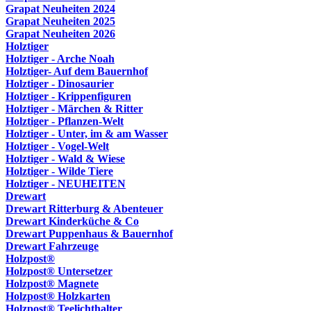
Grapat Neuheiten 2024
Grapat Neuheiten 2025
Grapat Neuheiten 2026
Holztiger
Holztiger - Arche Noah
Holztiger- Auf dem Bauernhof
Holztiger - Dinosaurier
Holztiger - Krippenfiguren
Holztiger - Märchen & Ritter
Holztiger - Pflanzen-Welt
Holztiger - Unter, im & am Wasser
Holztiger - Vogel-Welt
Holztiger - Wald & Wiese
Holztiger - Wilde Tiere
Holztiger - NEUHEITEN
Drewart
Drewart Ritterburg & Abenteuer
Drewart Kinderküche & Co
Drewart Puppenhaus & Bauernhof
Drewart Fahrzeuge
Holzpost®
Holzpost® Untersetzer
Holzpost® Magnete
Holzpost® Holzkarten
Holzpost® Teelichthalter