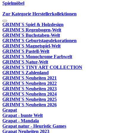
Spielmöbel
Zur Kategorie Herstellerkollektionen
GRIMM´S Spiel & Holzdesign
GRIMM`S Regenbogen-Welt
GRIMM´S Buchstaben-Welt
GRIMM´S Geburtstagsdekorationen
GRIMM´S Magnetspiel-Welt
GRIMM´S Pastell-Welt
GRIMM´S Monochrome Farbwelt
GRIMM´S Natur-Welt
GRIMM´S TINY ART COLLECTION
GRIMM´S Zahlenland
GRIMM´S Neuheiten 2021
GRIMM´S Neuheiten 2022
GRIMM´S Neuheiten 2023
GRIMM´S Neuheiten 2024
GRIMM´S Neuheiten 2025
GRIMM´S Neuheiten 2026
Grapat
Grapat - bunte Welt
Grapat - Mandala
Grapat natur - Heuristic Games
Grapat Neuheiten 2023