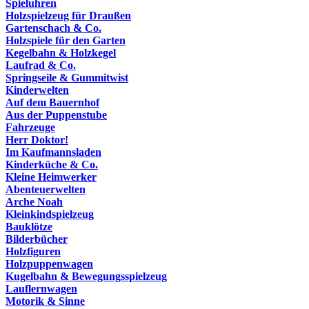
Spieluhren
Holzspielzeug für Draußen
Gartenschach & Co.
Holzspiele für den Garten
Kegelbahn & Holzkegel
Laufrad & Co.
Springseile & Gummitwist
Kinderwelten
Auf dem Bauernhof
Aus der Puppenstube
Fahrzeuge
Herr Doktor!
Im Kaufmannsladen
Kinderküche & Co.
Kleine Heimwerker
Abenteuerwelten
Arche Noah
Kleinkindspielzeug
Bauklötze
Bilderbücher
Holzfiguren
Holzpuppenwagen
Kugelbahn & Bewegungsspielzeug
Lauflernwagen
Motorik & Sinne