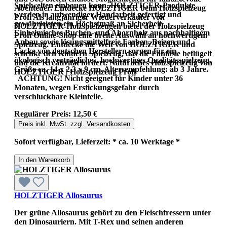
Spielwelten einbauen kann. HOLZTIGER-Produkte
Abenteuer. Entdecke HOLZTIGER beim Holzspielzeug
werden in aufwendiger Handarbeit gefertigt und
Profi Als langjähriger Wiederverkäufer von
gewährleisten ein Höchstmaß an Sicherheit.
HOLZTIGER-Holzspielzeugen bietet der Holzspielzeug
Einheimisches Buchen- und Ahornholz aus nachhaltigem
Profi Online-Shop eine breite Auswahl an hochwertigem
Anbau sowie lösungsmittelfreie Farben, Beizen und
Spielzeug. Entdecke die Welt von HOLZTIGER und
Lacke von deutschen Herstellern sorgen für ein
schenke den Kindern Spielzeug, das die Fantasie beflügelt
ökologisch verträgliches, hochwertiges Qualitätsspielzeug.
und die Kreativität fördert. Natürliches Holzspielzeug von
Größe ca. 14 x 2,3 x 9 cm. Altersempfehlung: ab 3 Jahre.
HOLZTIGER | Holzspielzeug Profi
ACHTUNG! Nicht geeignet für Kinder unter 36
Monaten, wegen Erstickungsgefahr durch
verschluckbare Kleinteile.
Regulärer Preis:
12,50 €
Preis inkl. MwSt. zzgl. Versandkosten
Sofort verfügbar, Lieferzeit: * ca. 10 Werktage *
In den Warenkorb
HOLZTIGER Allosaurus
Der grüne Allosaurus gehört zu den Fleischfressern unter
den Dinosauriern. Mit T-Rex und seinen anderen