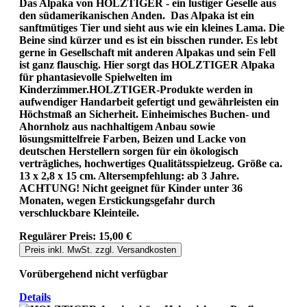
Das Alpaka von HOLZTIGER - ein lustiger Geselle aus
den südamerikanischen Anden. Das Alpaka ist ein
sanftmütiges Tier und sieht aus wie ein kleines Lama. Die
Beine sind kürzer und es ist ein bisschen runder. Es lebt
gerne in Gesellschaft mit anderen Alpakas und sein Fell
ist ganz flauschig. Hier sorgt das HOLZTIGER Alpaka
für phantasievolle Spielwelten im
Kinderzimmer.HOLZTIGER-Produkte werden in
aufwendiger Handarbeit gefertigt und gewährleisten ein
Höchstmaß an Sicherheit. Einheimisches Buchen- und
Ahornholz aus nachhaltigem Anbau sowie
lösungsmittelfreie Farben, Beizen und Lacke von
deutschen Herstellern sorgen für ein ökologisch
verträgliches, hochwertiges Qualitätsspielzeug. Größe ca.
13 x 2,8 x 15 cm. Altersempfehlung: ab 3 Jahre.
ACHTUNG! Nicht geeignet für Kinder unter 36
Monaten, wegen Erstickungsgefahr durch
verschluckbare Kleinteile.
Regulärer Preis:
15,00 €
Preis inkl. MwSt. zzgl. Versandkosten
Vorübergehend nicht verfügbar
Details