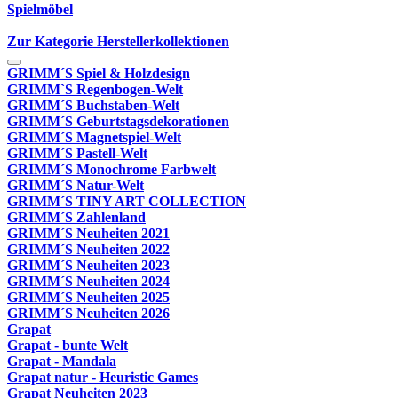
Spielmöbel
Zur Kategorie Herstellerkollektionen
GRIMM´S Spiel & Holzdesign
GRIMM`S Regenbogen-Welt
GRIMM´S Buchstaben-Welt
GRIMM´S Geburtstagsdekorationen
GRIMM´S Magnetspiel-Welt
GRIMM´S Pastell-Welt
GRIMM´S Monochrome Farbwelt
GRIMM´S Natur-Welt
GRIMM´S TINY ART COLLECTION
GRIMM´S Zahlenland
GRIMM´S Neuheiten 2021
GRIMM´S Neuheiten 2022
GRIMM´S Neuheiten 2023
GRIMM´S Neuheiten 2024
GRIMM´S Neuheiten 2025
GRIMM´S Neuheiten 2026
Grapat
Grapat - bunte Welt
Grapat - Mandala
Grapat natur - Heuristic Games
Grapat Neuheiten 2023