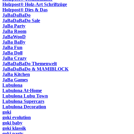
Holzpost® Holz-Art Schriftzüge
Holzpost® Dies & Das
JaBaDaBaDo
JaBaDaBaDo Sale
JaBa Party
JaBa Room
JaBaWooD
JaBa BaBy
JaBa Fun
JaBa Doll
JaBa Crazy
JaBaDaBaDo Themenwelt
JaBaDaBaDo & MAMIBLOCK
JaBa Kitchen
JaBa Games
Lubulona
Lubulona At·Home
Lubulona Lubu Town
Lubulona Supercars
Lubulona Decoration
goki
goki evolution
goki baby
goki klassik
goki party