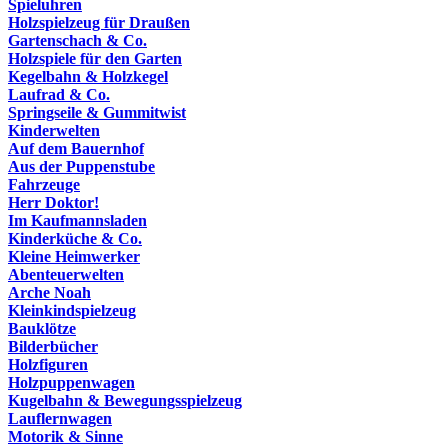
Spieluhren
Holzspielzeug für Draußen
Gartenschach & Co.
Holzspiele für den Garten
Kegelbahn & Holzkegel
Laufrad & Co.
Springseile & Gummitwist
Kinderwelten
Auf dem Bauernhof
Aus der Puppenstube
Fahrzeuge
Herr Doktor!
Im Kaufmannsladen
Kinderküche & Co.
Kleine Heimwerker
Abenteuerwelten
Arche Noah
Kleinkindspielzeug
Bauklötze
Bilderbücher
Holzfiguren
Holzpuppenwagen
Kugelbahn & Bewegungsspielzeug
Lauflernwagen
Motorik & Sinne