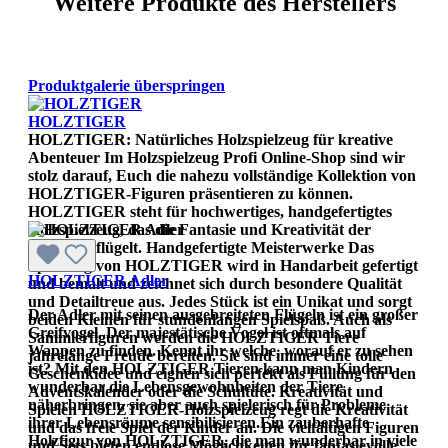
Weitere Produkte des Herstellers
Produktgalerie überspringen
HOLZTIGER
HOLZTIGER: Natürliches Holzspielzeug für kreative
Abenteuer Im Holzspielzeug Profi Online-Shop sind wir
stolz darauf, Euch die nahezu vollständige Kollektion von
HOLZTIGER-Figuren präsentieren zu können.
HOLZTIGER steht für hochwertiges, handgefertigtes
Holzspielzeug, das die Fantasie und Kreativität der
Kinder beflügelt. Handgefertigte Meisterwerke Das
Spielzeug von HOLZTIGER wird in Handarbeit gefertigt
HOLZTIGER Adler
und bemalt und zeichnet sich durch besondere Qualität
und Detailtreue aus. Jedes Stück ist ein Unikat und sorgt
Der Adler mit seinen ausgebreiteten Flügeln ist ein großer
beiden Kleinen für stundenlangen Spielspaß. Auch als
Greifvogel. Der majestätische Vogel ist oftmals auf
Sammlerfiguren werden die HOLZTIGER Tiere
Wappen zu finden. Kennt ihr welche, worauf er zu sehen
jahrelange Freude bereiten. Sie sind immer eine tolle
ist? Mit den HOLZTIGER Tieren kann man Kindern
Geschenkidee und eignen sich perfekt als Füllung für den
wunderbar die Lebensgewohnheiten der Tiere
Adventskalender oder die Schultüte. Kreativität und
näherbringen, sie aber auch spielerisch für Probleme
Spielen HOLZTIGER-Holzspielzeug regt die Kreativität
ihrer Lebensräume sensibilisieren.Ein zauberhafte
und das freie Spiel der Kinder an. Die vielfältigen Figuren
Holzfigur von HOLZTIGER, die man wunderbar in viele
und Sets bieten endlose Möglichkeiten für fantasievolle