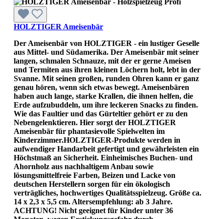
HOLZTIGER Ameisenbär
Der Ameisenbär von HOLZTIGER - ein lustiger Geselle
aus Mittel- und Südamerika. Der Ameisenbär mit seiner
langen, schmalen Schnauze, mit der er gerne Ameisen
und Termiten aus ihren kleinen Löchern holt, lebt in der
Svanne. Mit seinen großen, runden Ohren kann er ganz
genau hören, wenn sich etwas bewegt. Ameisenbären
haben auch lange, starke Krallen, die ihnen helfen, die
Erde aufzubuddeln, um ihre leckeren Snacks zu finden.
Wie das Faultier und das Gürteltier gehört er zu den
Nebengelenktieren. Hier sorgt der HOLZTIGER
Ameisenbär für phantasievolle Spielwelten im
Kinderzimmer.HOLZTIGER-Produkte werden in
aufwendiger Handarbeit gefertigt und gewährleisten ein
Höchstmaß an Sicherheit. Einheimisches Buchen- und
Ahornholz aus nachhaltigem Anbau sowie
lösungsmittelfreie Farben, Beizen und Lacke von
deutschen Herstellern sorgen für ein ökologisch
verträgliches, hochwertiges Qualitätsspielzeug. Größe ca.
14 x 2,3 x 5,5 cm. Altersempfehlung: ab 3 Jahre.
ACHTUNG! Nicht geeignet für Kinder unter 36