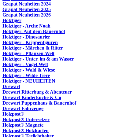
Grapat Neuheiten 2024
Grapat Neuheiten 2025
Grapat Neuheiten 2026
Holztiger
Holztiger - Arche Noah
Holztiger- Auf dem Bauernhof
Holztiger - Dinosaurier
Holztiger - Krippenfiguren
Holztiger - Märchen & Ritter
Holztiger - Pflanzen-Welt
Holztiger - Unter, im & am Wasser
Holztiger - Vogel-Welt
Holztiger - Wald & Wiese
Holztiger - Wilde Tiere
Holztiger - NEUHEITEN
Drewart
Drewart Ritterburg & Abenteuer
Drewart Kinderküche & Co
Drewart Puppenhaus & Bauernhof
Drewart Fahrzeuge
Holzpost®
Holzpost® Untersetzer
Holzpost® Magnete
Holzpost® Holzkarten
Holzpost® Teelichthalter