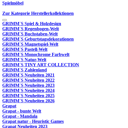
Spielmöbel
Zur Kategorie Herstellerkollektionen
GRIMM´S Spiel & Holzdesign
GRIMM`S Regenbogen-Welt
GRIMM´S Buchstaben-Welt
GRIMM´S Geburtstagsdekorationen
GRIMM´S Magnetspiel-Welt
GRIMM´S Pastell-Welt
GRIMM´S Monochrome Farbwelt
GRIMM´S Natur-Welt
GRIMM´S TINY ART COLLECTION
GRIMM´S Zahlenland
GRIMM´S Neuheiten 2021
GRIMM´S Neuheiten 2022
GRIMM´S Neuheiten 2023
GRIMM´S Neuheiten 2024
GRIMM´S Neuheiten 2025
GRIMM´S Neuheiten 2026
Grapat
Grapat - bunte Welt
Grapat - Mandala
Grapat natur - Heuristic Games
Grapat Neuheiten 2023