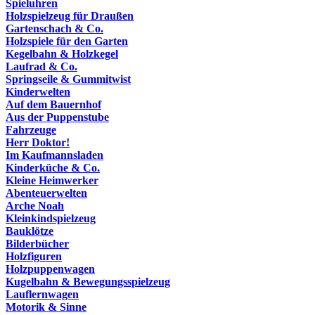
Spieluhren
Holzspielzeug für Draußen
Gartenschach & Co.
Holzspiele für den Garten
Kegelbahn & Holzkegel
Laufrad & Co.
Springseile & Gummitwist
Kinderwelten
Auf dem Bauernhof
Aus der Puppenstube
Fahrzeuge
Herr Doktor!
Im Kaufmannsladen
Kinderküche & Co.
Kleine Heimwerker
Abenteuerwelten
Arche Noah
Kleinkindspielzeug
Bauklötze
Bilderbücher
Holzfiguren
Holzpuppenwagen
Kugelbahn & Bewegungsspielzeug
Lauflernwagen
Motorik & Sinne