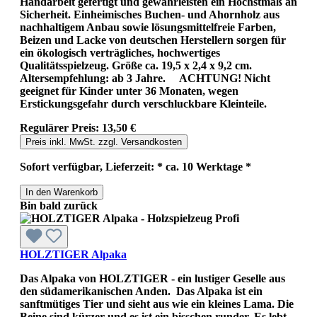
Handarbeit gefertigt und gewährleisten ein Höchstmaß an
Sicherheit. Einheimisches Buchen- und Ahornholz aus
nachhaltigem Anbau sowie lösungsmittelfreie Farben,
Beizen und Lacke von deutschen Herstellern sorgen für
ein ökologisch verträgliches, hochwertiges
Qualitätsspielzeug. Größe ca. 19,5 x 2,4 x 9,2 cm.
Altersempfehlung: ab 3 Jahre. ACHTUNG! Nicht
geeignet für Kinder unter 36 Monaten, wegen
Erstickungsgefahr durch verschluckbare Kleinteile.
Regulärer Preis:
13,50 €
Preis inkl. MwSt. zzgl. Versandkosten
Sofort verfügbar, Lieferzeit: * ca. 10 Werktage *
In den Warenkorb
Bin bald zurück
HOLZTIGER Alpaka
Das Alpaka von HOLZTIGER - ein lustiger Geselle aus
den südamerikanischen Anden. Das Alpaka ist ein
sanftmütiges Tier und sieht aus wie ein kleines Lama. Die
Beine sind kürzer und es ist ein bisschen runder. Es lebt