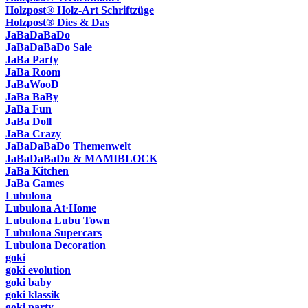
Holzpost® Holz-Art Schriftzüge
Holzpost® Dies & Das
JaBaDaBaDo
JaBaDaBaDo Sale
JaBa Party
JaBa Room
JaBaWooD
JaBa BaBy
JaBa Fun
JaBa Doll
JaBa Crazy
JaBaDaBaDo Themenwelt
JaBaDaBaDo & MAMIBLOCK
JaBa Kitchen
JaBa Games
Lubulona
Lubulona At·Home
Lubulona Lubu Town
Lubulona Supercars
Lubulona Decoration
goki
goki evolution
goki baby
goki klassik
goki party