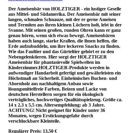
Der Ameisenbär von HOLZTIGER - ein lustiger Geselle
aus Mittel- und Südamerika. Der Ameisenbär mit seiner
langen, schmalen Schnauze, mit der er gerne Ameisen
und Termiten aus ihren kleinen Löchern holt, lebt in der
Svanne. Mit seinen großen, runden Ohren kann er ganz
genau hören, wenn sich etwas bewegt. Ameisenbären
haben auch lange, starke Krallen, die ihnen helfen, die
Erde aufzubuddeln, um ihre leckeren Snacks zu finden.
Wie das Faultier und das Gürteltier gehört er zu den
Nebengelenktieren. Hier sorgt der HOLZTIGER
Ameisenbär für phantasievolle Spielwelten im
Kinderzimmer.HOLZTIGER-Produkte werden in
aufwendiger Handarbeit gefertigt und gewährleisten ein
Höchstmaß an Sicherheit. Einheimisches Buchen- und
Ahornholz aus nachhaltigem Anbau sowie
lösungsmittelfreie Farben, Beizen und Lacke von
deutschen Herstellern sorgen für ein ökologisch
verträgliches, hochwertiges Qualitätsspielzeug. Größe ca.
14 x 2,3 x 5,5 cm. Altersempfehlung: ab 3 Jahre.
ACHTUNG! Nicht geeignet für Kinder unter 36
Monaten, wegen Erstickungsgefahr durch
verschluckbare Kleinteile.
Regulärer Preis:
13,50 €