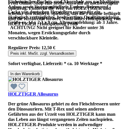
Einheimisches Buchen- und Ahornholz aus nachhaltigem
Profi Online-Shop eine breite Auswahl an hochwertigem
Anbau sowie lösungsmittelfreie Farben, Beizen und
Spielzeug. Entdecke die Welt von HOLZTIGER und
Lacke von deutschen Herstellern sorgen für ein
schenke den Kindern Spielzeug, das die Fantasie beflügelt
ökologisch verträgliches, hochwertiges Qualitätsspielzeug.
und die Kreativität fördert. Natürliches Holzspielzeug von
Größe ca. 14 x 2,3 x 9 cm. Altersempfehlung: ab 3 Jahre.
HOLZTIGER | Holzspielzeug Profi
ACHTUNG! Nicht geeignet für Kinder unter 36
Monaten, wegen Erstickungsgefahr durch
verschluckbare Kleinteile.
Regulärer Preis:
12,50 €
Preis inkl. MwSt. zzgl. Versandkosten
Sofort verfügbar, Lieferzeit: * ca. 10 Werktage *
In den Warenkorb
HOLZTIGER Allosaurus
Der grüne Allosaurus gehört zu den Fleischfressern unter
den Dinosauriern. Mit T-Rex und seinen anderen
Gefährten aus der Urzeit von HOLZTIGER kann man
das Leben aus längst vergangenen Zeiten nachspielen.
HOLZTIGER-Produkte werden in aufwendiger