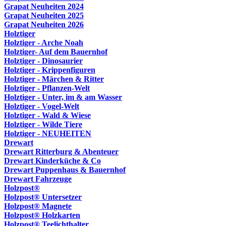
Grapat Neuheiten 2024
Grapat Neuheiten 2025
Grapat Neuheiten 2026
Holztiger
Holztiger - Arche Noah
Holztiger- Auf dem Bauernhof
Holztiger - Dinosaurier
Holztiger - Krippenfiguren
Holztiger - Märchen & Ritter
Holztiger - Pflanzen-Welt
Holztiger - Unter, im & am Wasser
Holztiger - Vogel-Welt
Holztiger - Wald & Wiese
Holztiger - Wilde Tiere
Holztiger - NEUHEITEN
Drewart
Drewart Ritterburg & Abenteuer
Drewart Kinderküche & Co
Drewart Puppenhaus & Bauernhof
Drewart Fahrzeuge
Holzpost®
Holzpost® Untersetzer
Holzpost® Magnete
Holzpost® Holzkarten
Holzpost® Teelichthalter