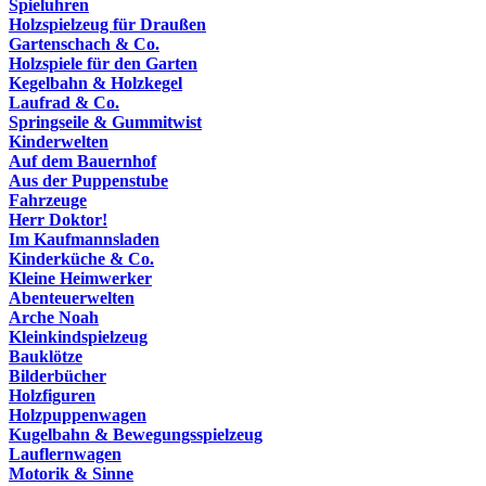
Spieluhren
Holzspielzeug für Draußen
Gartenschach & Co.
Holzspiele für den Garten
Kegelbahn & Holzkegel
Laufrad & Co.
Springseile & Gummitwist
Kinderwelten
Auf dem Bauernhof
Aus der Puppenstube
Fahrzeuge
Herr Doktor!
Im Kaufmannsladen
Kinderküche & Co.
Kleine Heimwerker
Abenteuerwelten
Arche Noah
Kleinkindspielzeug
Bauklötze
Bilderbücher
Holzfiguren
Holzpuppenwagen
Kugelbahn & Bewegungsspielzeug
Lauflernwagen
Motorik & Sinne