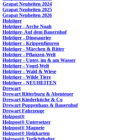
Grapat Neuheiten 2024
Grapat Neuheiten 2025
Grapat Neuheiten 2026
Holztiger
Holztiger - Arche Noah
Holztiger- Auf dem Bauernhof
Holztiger - Dinosaurier
Holztiger - Krippenfiguren
Holztiger - Märchen & Ritter
Holztiger - Pflanzen-Welt
Holztiger - Unter, im & am Wasser
Holztiger - Vogel-Welt
Holztiger - Wald & Wiese
Holztiger - Wilde Tiere
Holztiger - NEUHEITEN
Drewart
Drewart Ritterburg & Abenteuer
Drewart Kinderküche & Co
Drewart Puppenhaus & Bauernhof
Drewart Fahrzeuge
Holzpost®
Holzpost® Untersetzer
Holzpost® Magnete
Holzpost® Holzkarten
Holzpost® Teelichthalter