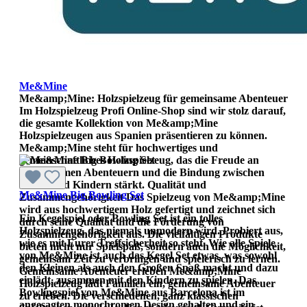
Me&Mine
Me&amp;Mine: Holzspielzeug für gemeinsame Abenteuer
Im Holzspielzeug Profi Online-Shop sind wir stolz darauf,
die gesamte Kollektion von Me&amp;Mine
Holzspielzeugen aus Spanien präsentieren zu können.
Me&amp;Mine steht für hochwertiges und
gemeinschaftliches Holzspielzeug, das die Freude an
gemeinsamen Abenteuern und die Bindung zwischen
Eltern und Kindern stärkt. Qualität und
Me&Mine Big Bowling Set
Zusammengehörigkeit Das Spielzeug von Me&amp;Mine
wird aus hochwertigem Holz gefertigt und zeichnet sich
Ein Kegelspiel oder Bowling Set ist ein tolles
durch seine Qualität und die Förderung von
Holzspielzeug, das niemals unmodern wird. Probiert aus,
Zusammengehörigkeit aus. Die vielfältigen Produkte
wie es mit Eurer Treffsicherheit so steht. Wie alle Spiele
bieten nicht nur Spielspaß, sondern auch die Möglichkeit,
von Me&Mine ist auch das Kegel Set etwas, was sowohl
gemeinsam Zeit zu verbringen und spielerisch zu lernen.
den Kleinen als auch den Großen Spaß macht und dazu
Gemeinsame Abenteuer erleben Me&amp;Mine
einlädt, zusammen mit den Kindern zu spielen. Das
Holzspielzeug lädt Familien ein, gemeinsame Abenteuer
Bowlingspiel von Me&Mine aus Barcelona ist im
zu erleben. Die verschiedenen, ganz klassischen
angesagten monochromen Design gehalten und ein