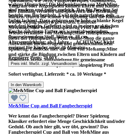
Spielsachen, wie JoJo, Fangbecherspiel, Gummitwist,
wahrer Hingucker! Die Holzspielzeuge von Me&Mine
Tangram oder Kegelspielen können Eltern und Kinder
sind modern und zeitlos zugleich. Das Big Bowling Set
ihre Bindung vertiefen und spielerisch ihre Beziehung
besteht aus Buchenholz. Es ist teils naturfarben, teils
stärken. Durch die schöne Farbgebung sind die Klassiker
farbig lackiert. Dazu gehören sechs hohe, schlanke Kegel
wieder richtig modern geworden. Entdecke
und drei Kugeln. Geliefert wird es in einer praktischen
Me&amp;Mine beim Holzspielzeug Profi Als stolzer
Tasche mit einem Futter aus wasserabweisendem,
Wiederverkäufer von Me&amp;Mine Holzspielzeugen
fluoreszierendem Stoff. Höhe ca. 28 cm.
bietet der Holzspielzeug Profi Online-Shop die ganze
Altersempfehlung: ab 3 Jahre. ACHTUNG! Nicht
Auswahl an hochwertigem und gemeinschaftlichem
geeignet für Kinder unter 36 Monaten..
Spielzeug. Entdecke hier die Welt von Me&amp;Mine
und stärke die Bindung zwischen Eltern und Kindern auf
Regulärer Preis:
79,00 €
besondere Weise. Holzspielzeug für gemeinsame
Preis inkl. MwSt. zzgl. Versandkosten
Abenteuer von Me&amp;Mine | Holzspielzeug Profi
Sofort verfügbar, Lieferzeit: * ca. 10 Werktage *
In den Warenkorb
Me&Mine Cup and Ball Fangbecherspiel
Wer kennt das Fangbecherspiel? Dieser Spielzeug
Klassiker erfordert eine Menge Geschicklichkeit und/oder
Geduld. Ob auch hier gilt, wer übt, gewinnt? Das
Fangbecherspiel Cup and Ball von Me&Mine aus