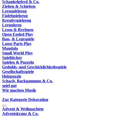
Schaukelpferd & Co.
Ziehen & Schieben
Lernspielzeug
Fädelspielzeug
Kreativspielzeug
Lernuhren
Lesen & Rechnen
Open Ended Play
Bau- & Legespiele
Loose Parts Play
Mandala
Small World Play
Spieltücher
Spielen & Puzzeln
Gedulds- und Geschicklichkeitsspiele
Gesellschaftsspiele
Holzpuzzle
Schach, Backgammon & Co.
spiel gut
Wir machen Musik
Zur Kategorie Dekoration
Advent & Weihnachten
Adventskranz & Co.