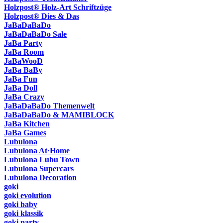
Holzpost® Holz-Art Schriftzüge
Holzpost® Dies & Das
JaBaDaBaDo
JaBaDaBaDo Sale
JaBa Party
JaBa Room
JaBaWooD
JaBa BaBy
JaBa Fun
JaBa Doll
JaBa Crazy
JaBaDaBaDo Themenwelt
JaBaDaBaDo & MAMIBLOCK
JaBa Kitchen
JaBa Games
Lubulona
Lubulona At·Home
Lubulona Lubu Town
Lubulona Supercars
Lubulona Decoration
goki
goki evolution
goki baby
goki klassik
goki party