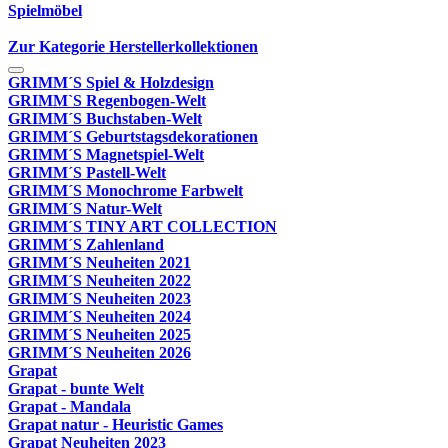
Spielmöbel
Zur Kategorie Herstellerkollektionen
GRIMM´S Spiel & Holzdesign
GRIMM`S Regenbogen-Welt
GRIMM´S Buchstaben-Welt
GRIMM´S Geburtstagsdekorationen
GRIMM´S Magnetspiel-Welt
GRIMM´S Pastell-Welt
GRIMM´S Monochrome Farbwelt
GRIMM´S Natur-Welt
GRIMM´S TINY ART COLLECTION
GRIMM´S Zahlenland
GRIMM´S Neuheiten 2021
GRIMM´S Neuheiten 2022
GRIMM´S Neuheiten 2023
GRIMM´S Neuheiten 2024
GRIMM´S Neuheiten 2025
GRIMM´S Neuheiten 2026
Grapat
Grapat - bunte Welt
Grapat - Mandala
Grapat natur - Heuristic Games
Grapat Neuheiten 2023