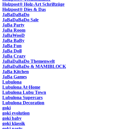
Holzpost® Holz-Art Schriftzüge
Holzpost® Dies & Das
JaBaDaBaDo
JaBaDaBaDo Sale
JaBa Party
JaBa Room
JaBaWooD
JaBa BaBy
JaBa Fun
JaBa Doll
JaBa Crazy
JaBaDaBaDo Themenwelt
JaBaDaBaDo & MAMIBLOCK
JaBa Kitchen
JaBa Games
Lubulona
Lubulona At·Home
Lubulona Lubu Town
Lubulona Supercars
Lubulona Decoration
goki
goki evolution
goki baby
goki klassik
goki party