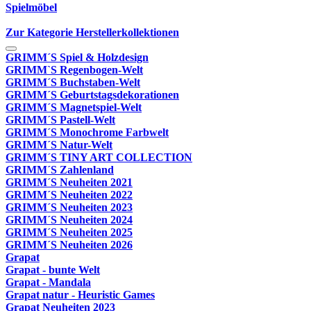
Spielmöbel
Zur Kategorie Herstellerkollektionen
GRIMM´S Spiel & Holzdesign
GRIMM`S Regenbogen-Welt
GRIMM´S Buchstaben-Welt
GRIMM´S Geburtstagsdekorationen
GRIMM´S Magnetspiel-Welt
GRIMM´S Pastell-Welt
GRIMM´S Monochrome Farbwelt
GRIMM´S Natur-Welt
GRIMM´S TINY ART COLLECTION
GRIMM´S Zahlenland
GRIMM´S Neuheiten 2021
GRIMM´S Neuheiten 2022
GRIMM´S Neuheiten 2023
GRIMM´S Neuheiten 2024
GRIMM´S Neuheiten 2025
GRIMM´S Neuheiten 2026
Grapat
Grapat - bunte Welt
Grapat - Mandala
Grapat natur - Heuristic Games
Grapat Neuheiten 2023