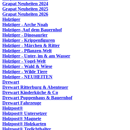
Grapat Neuheiten 2024
Grapat Neuheiten 2025
Grapat Neuheiten 2026
Holztiger
Holztiger - Arche Noah
Holztiger- Auf dem Bauernhof
Holztiger - Dinosaurier
Holztiger - Krippenfiguren
Holztiger - Märchen & Ritter
Holztiger - Pflanzen-Welt
Holztiger - Unter, im & am Wasser
Holztiger - Vogel-Welt
Holztiger - Wald & Wiese
Holztiger - Wilde Tiere
Holztiger - NEUHEITEN
Drewart
Drewart Ritterburg & Abenteuer
Drewart Kinderküche & Co
Drewart Puppenhaus & Bauernhof
Drewart Fahrzeuge
Holzpost®
Holzpost® Untersetzer
Holzpost® Magnete
Holzpost® Holzkarten
Holzpost® Teelichthalter