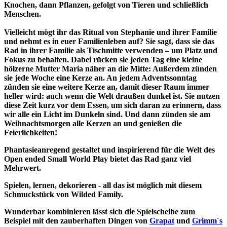
Knochen, dann Pflanzen, gefolgt von Tieren und schließlich
Menschen.
Vielleicht mögt ihr das Ritual von Stephanie und ihrer Familie
und nehmt es in euer Familienleben auf? Sie sagt, dass sie das
Rad in ihrer Familie als Tischmitte verwenden – um Platz und
Fokus zu behalten. Dabei rücken sie jeden Tag eine kleine
hölzerne Mutter Maria näher an die Mitte: Außerdem zünden
sie jede Woche eine Kerze an. An jedem Adventssonntag
zünden sie eine weitere Kerze an, damit dieser Raum immer
heller wird: auch wenn die Welt draußen dunkel ist. Sie nutzen
diese Zeit kurz vor dem Essen, um sich daran zu erinnern, dass
wir alle ein Licht im Dunkeln sind. Und dann zünden sie am
Weihnachtsmorgen alle Kerzen an und genießen die
Feierlichkeiten!
Phantasieanregend gestaltet und inspirierend für die Welt des
Open ended Small World Play bietet das Rad ganz viel
Mehrwert.
Spielen, lernen, dekorieren - all das ist möglich mit diesem
Schmuckstück von Wilded Family.
Wunderbar kombinieren lässt sich die Spielscheibe zum
Beispiel mit den zauberhaften Dingen von
Grapat
und
Grimm´s