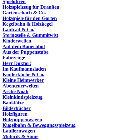
Spieluhren
Holzspielzeug für Draußen
Gartenschach & Co.
Holzspiele für den Garten
Kegelbahn & Holzkegel
Laufrad & Co.
Springseile & Gummitwist
Kinderwelten
Auf dem Bauernhof
Aus der Puppenstube
Fahrzeuge
Herr Doktor!
Im Kaufmannsladen
Kinderküche & Co.
Kleine Heimwerker
Abenteuerwelten
Arche Noah
Kleinkindspielzeug
Bauklötze
Bilderbücher
Holzfiguren
Holzpuppenwagen
Kugelbahn & Bewegungsspielzeug
Lauflernwagen
Motorik & Sinne