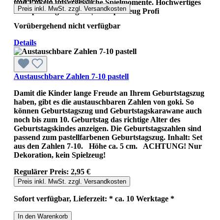
und Enkeln unvergessliche Spielmomente. Hochwertiges
Preis inkl. MwSt. zzgl. Versandkosten
Holzspielzeug von goki | Holzspielzeug Profi
Vorübergehend nicht verfügbar
Details
Austauschbare Zahlen 7-10 pastell
Damit die Kinder lange Freude an Ihrem Geburtstagszug
haben, gibt es die austauschbaren Zahlen von goki. So
können Geburtstagszug und Geburtstagskarawane auch
noch bis zum 10. Geburtstag das richtige Alter des
Geburtstagskindes anzeigen. Die Geburtstagszahlen sind
passend zum pastellfarbenen Geburtstagszug. Inhalt: Set
aus den Zahlen 7-10. Höhe ca. 5 cm. ACHTUNG! Nur
Dekoration, kein Spielzeug!
Regulärer Preis:
2,95 €
Preis inkl. MwSt. zzgl. Versandkosten
Sofort verfügbar, Lieferzeit: * ca. 10 Werktage *
In den Warenkorb