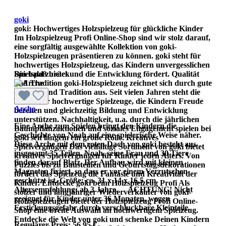
goki
goki: Hochwertiges Holzspielzeug für glückliche Kinder
Im Holzspielzeug Profi Online-Shop sind wir stolz darauf,
eine sorgfältig ausgewählte Kollektion von goki-
Holzspielzeugen präsentieren zu können. goki steht für
hochwertiges Holzspielzeug, das Kindern unvergesslichen
Spielspaß bietet und die Entwicklung fördert. Qualität
Bin bald zurück
und Tradition goki-Holzspielzeug zeichnet sich durch gute
Qualität und Tradition aus. Seit vielen Jahren steht die
Marke für hochwertige Spielzeuge, die Kindern Freude
Arche
bereiten und gleichzeitig Bildung und Entwicklung
unterstützen. Nachhaltigkeit, u.a. durch die jährlichen
Eine Arche zum Spielen bringt den Kindern die
Baumpflanzaktionen und soziales Engagement spielen bei
Geschichte von Noah auf eine spielerische Weise näher.
goki seit langem ein große Rolle. Kreatives
Diese Arche mit dem roten Dach von goki besteht aus
Spielvergnügen Das vielfältige Sortiment von goki bietet
insgesamt 35 Teilen. Noah, seine Frau und 30 Tiere
kreatives Spielvergnügen für Kinder jeden Alters. Von
finden darauf Platz. Der Aufbau wird mit kleinen
Puzzles bis zu Bausteinen und Geburtstagsdekorationen
Magneten fixiert, so dass er vor einem Verrutschen
fördert das Spielzeug die Fantasie und Kreativität der
geschützt ist. Größe: ca. 31 x 14 x 16,5 cm.
Kinder. Entdecke goki beim Holzspielzeug Profi Als
Altersempfehlung: ab 3 Jahre. ACHTUNG! Nicht
stolzer und langjähriger Wiederverkäufer von goki-
geeignet für Kinder unter 36 Monaten, wegen
Holzspielzeugen bietet der Holzspielzeug Profi Online-
Erstickungsgefahr durch verschluckbare Kleinteile.
Shop eine breite Auswahl an hochwertigem Spielzeug.
Entdecke die Welt von goki und schenke Deinen Kindern
Regulärer Preis:
56,95 €