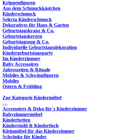
Krippenfiguren
Aus dem Schmuckkästchen
Kinderschmuck
Selecta Kinderschmuck
Dekoratives für Haus & Garten
Geburtstagskranz & Co.
Geburtstagskerzen
Geburtstagszug & Co.
Individuelle Geburtstagsdekoration
Kindergeburtstagsparty
Im Kinderzimmer
Baby Accessoires
Jahreszeiten & Rituale
Mobiles & Schwingfiguren
Mobiles
Ostern & Frühling
Zur Kategorie Kindermöbel
Accessoires & Deko für´s Kinderzimmer
Babyzimmermöbel
Kinderbetten
Kinderstuhl & Kindertisch
Kleinmöbel für das Kinderzimmer
Schränke für Kinder