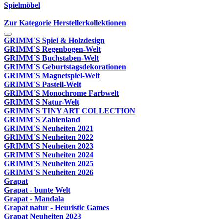
Spielmöbel
Zur Kategorie Herstellerkollektionen
GRIMM´S Spiel & Holzdesign
GRIMM`S Regenbogen-Welt
GRIMM´S Buchstaben-Welt
GRIMM´S Geburtstagsdekorationen
GRIMM´S Magnetspiel-Welt
GRIMM´S Pastell-Welt
GRIMM´S Monochrome Farbwelt
GRIMM´S Natur-Welt
GRIMM´S TINY ART COLLECTION
GRIMM´S Zahlenland
GRIMM´S Neuheiten 2021
GRIMM´S Neuheiten 2022
GRIMM´S Neuheiten 2023
GRIMM´S Neuheiten 2024
GRIMM´S Neuheiten 2025
GRIMM´S Neuheiten 2026
Grapat
Grapat - bunte Welt
Grapat - Mandala
Grapat natur - Heuristic Games
Grapat Neuheiten 2023