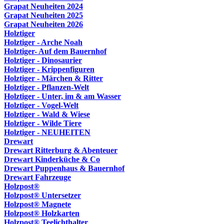
Grapat Neuheiten 2024
Grapat Neuheiten 2025
Grapat Neuheiten 2026
Holztiger
Holztiger - Arche Noah
Holztiger- Auf dem Bauernhof
Holztiger - Dinosaurier
Holztiger - Krippenfiguren
Holztiger - Märchen & Ritter
Holztiger - Pflanzen-Welt
Holztiger - Unter, im & am Wasser
Holztiger - Vogel-Welt
Holztiger - Wald & Wiese
Holztiger - Wilde Tiere
Holztiger - NEUHEITEN
Drewart
Drewart Ritterburg & Abenteuer
Drewart Kinderküche & Co
Drewart Puppenhaus & Bauernhof
Drewart Fahrzeuge
Holzpost®
Holzpost® Untersetzer
Holzpost® Magnete
Holzpost® Holzkarten
Holzpost® Teelichthalter