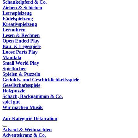
Schaukelpferd & Co.
Ziehen & Schieben
Lernspielzeug
Fädelspielzeug
Kreativspielzeug
Lernuhren
Lesen & Rechnen
Open Ended Play
Bau- & Legespiele
Loose Parts Play
Mandala
Small World Play
Spieltücher
Spielen & Puzzeln
Gedulds- und Geschicklichkeitsspiele
Gesellschaftsspiele
Holzpuzzle
Schach, Backgammon & Co.
spiel gut
Wir machen Musik
Zur Kategorie Dekoration
Advent & Weihnachten
Adventskranz & Co.