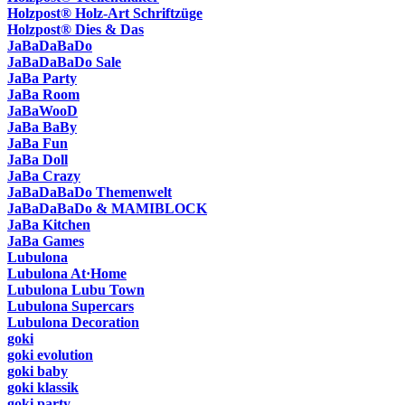
Holzpost® Holz-Art Schriftzüge
Holzpost® Dies & Das
JaBaDaBaDo
JaBaDaBaDo Sale
JaBa Party
JaBa Room
JaBaWooD
JaBa BaBy
JaBa Fun
JaBa Doll
JaBa Crazy
JaBaDaBaDo Themenwelt
JaBaDaBaDo & MAMIBLOCK
JaBa Kitchen
JaBa Games
Lubulona
Lubulona At·Home
Lubulona Lubu Town
Lubulona Supercars
Lubulona Decoration
goki
goki evolution
goki baby
goki klassik
goki party