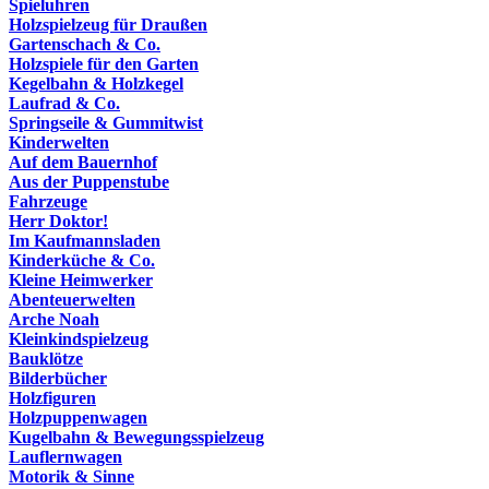
Spieluhren
Holzspielzeug für Draußen
Gartenschach & Co.
Holzspiele für den Garten
Kegelbahn & Holzkegel
Laufrad & Co.
Springseile & Gummitwist
Kinderwelten
Auf dem Bauernhof
Aus der Puppenstube
Fahrzeuge
Herr Doktor!
Im Kaufmannsladen
Kinderküche & Co.
Kleine Heimwerker
Abenteuerwelten
Arche Noah
Kleinkindspielzeug
Bauklötze
Bilderbücher
Holzfiguren
Holzpuppenwagen
Kugelbahn & Bewegungsspielzeug
Lauflernwagen
Motorik & Sinne