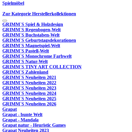
Spielmöbel
Zur Kategorie Herstellerkollektionen
GRIMM´S Spiel & Holzdesign
GRIMM`S Regenbogen-Welt
GRIMM´S Buchstaben-Welt
GRIMM´S Geburtstagsdekorationen
GRIMM´S Magnetspiel-Welt
GRIMM´S Pastell-Welt
GRIMM´S Monochrome Farbwelt
GRIMM´S Natur-Welt
GRIMM´S TINY ART COLLECTION
GRIMM´S Zahlenland
GRIMM´S Neuheiten 2021
GRIMM´S Neuheiten 2022
GRIMM´S Neuheiten 2023
GRIMM´S Neuheiten 2024
GRIMM´S Neuheiten 2025
GRIMM´S Neuheiten 2026
Grapat
Grapat - bunte Welt
Grapat - Mandala
Grapat natur - Heuristic Games
Grapat Neuheiten 2023