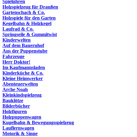
Spieluhren
Holzspielzeug für Draußen
Gartenschach & Co.
Holzspiele für den Garten
Kegelbahn & Holzkegel
Laufrad & Co.
Springseile & Gummitwist
Kinderwelten
Auf dem Bauernhof
Aus der Puppenstube
Fahrzeuge
Herr Doktor!
Im Kaufmannsladen
Kinderküche & Co.
Kleine Heimwerker
Abenteuerwelten
Arche Noah
Kleinkindspielzeug
Bauklötze
Bilderbücher
Holzfiguren
Holzpuppenwagen
Kugelbahn & Bewegungsspielzeug
Lauflernwagen
Motorik & Sinne