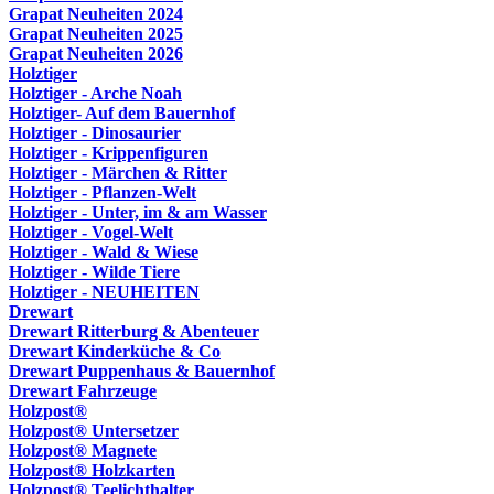
Grapat Neuheiten 2024
Grapat Neuheiten 2025
Grapat Neuheiten 2026
Holztiger
Holztiger - Arche Noah
Holztiger- Auf dem Bauernhof
Holztiger - Dinosaurier
Holztiger - Krippenfiguren
Holztiger - Märchen & Ritter
Holztiger - Pflanzen-Welt
Holztiger - Unter, im & am Wasser
Holztiger - Vogel-Welt
Holztiger - Wald & Wiese
Holztiger - Wilde Tiere
Holztiger - NEUHEITEN
Drewart
Drewart Ritterburg & Abenteuer
Drewart Kinderküche & Co
Drewart Puppenhaus & Bauernhof
Drewart Fahrzeuge
Holzpost®
Holzpost® Untersetzer
Holzpost® Magnete
Holzpost® Holzkarten
Holzpost® Teelichthalter