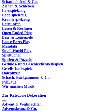
Schaukelpferd & Co.
Ziehen & Schieben
Lernspielzeug
Fädelspielzeug
Kreativspielzeug
Lernuhren
Lesen & Rechnen
Open Ended Play
Bau- & Legespiele
Loose Parts Play
Mandala
Small World Play
Spieltücher
Spielen & Puzzeln
Gedulds- und Geschicklichkeitsspiele
Gesellschaftsspiele
Holzpuzzle
Schach, Backgammon & Co.
spiel gut
Wir machen Musik
Zur Kategorie Dekoration
Advent & Weihnachten
Adventskranz & Co.