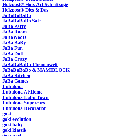
Holzpost® Holz-Art Schriftzüge
Holzpost® Dies & Das
JaBaDaBaDo
JaBaDaBaDo Sale
JaBa Party
JaBa Room
JaBaWooD
JaBa BaBy
JaBa Fun
JaBa Doll
JaBa Crazy
JaBaDaBaDo Themenwelt
JaBaDaBaDo & MAMIBLOCK
JaBa Kitchen
JaBa Games
Lubulona
Lubulona At·Home
Lubulona Lubu Town
Lubulona Supercars
Lubulona Decoration
goki
goki evolution
goki baby
goki klassik
goki party