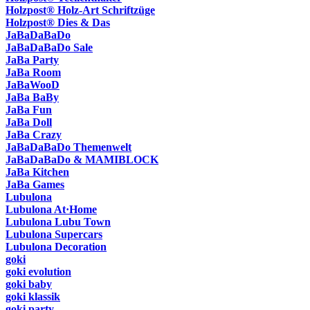
Holzpost® Holz-Art Schriftzüge
Holzpost® Dies & Das
JaBaDaBaDo
JaBaDaBaDo Sale
JaBa Party
JaBa Room
JaBaWooD
JaBa BaBy
JaBa Fun
JaBa Doll
JaBa Crazy
JaBaDaBaDo Themenwelt
JaBaDaBaDo & MAMIBLOCK
JaBa Kitchen
JaBa Games
Lubulona
Lubulona At·Home
Lubulona Lubu Town
Lubulona Supercars
Lubulona Decoration
goki
goki evolution
goki baby
goki klassik
goki party