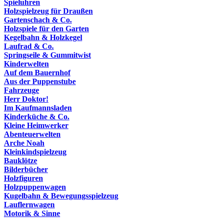
Spieluhren
Holzspielzeug für Draußen
Gartenschach & Co.
Holzspiele für den Garten
Kegelbahn & Holzkegel
Laufrad & Co.
Springseile & Gummitwist
Kinderwelten
Auf dem Bauernhof
Aus der Puppenstube
Fahrzeuge
Herr Doktor!
Im Kaufmannsladen
Kinderküche & Co.
Kleine Heimwerker
Abenteuerwelten
Arche Noah
Kleinkindspielzeug
Bauklötze
Bilderbücher
Holzfiguren
Holzpuppenwagen
Kugelbahn & Bewegungsspielzeug
Lauflernwagen
Motorik & Sinne