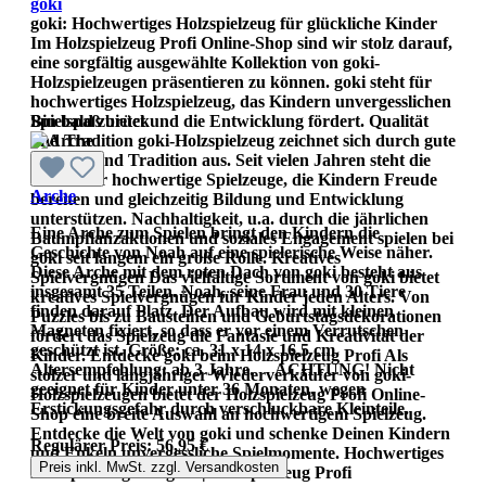
goki
goki: Hochwertiges Holzspielzeug für glückliche Kinder
Im Holzspielzeug Profi Online-Shop sind wir stolz darauf,
eine sorgfältig ausgewählte Kollektion von goki-
Holzspielzeugen präsentieren zu können. goki steht für
hochwertiges Holzspielzeug, das Kindern unvergesslichen
Spielspaß bietet und die Entwicklung fördert. Qualität
Bin bald zurück
und Tradition goki-Holzspielzeug zeichnet sich durch gute
Qualität und Tradition aus. Seit vielen Jahren steht die
Marke für hochwertige Spielzeuge, die Kindern Freude
Arche
bereiten und gleichzeitig Bildung und Entwicklung
unterstützen. Nachhaltigkeit, u.a. durch die jährlichen
Eine Arche zum Spielen bringt den Kindern die
Baumpflanzaktionen und soziales Engagement spielen bei
Geschichte von Noah auf eine spielerische Weise näher.
goki seit langem ein große Rolle. Kreatives
Diese Arche mit dem roten Dach von goki besteht aus
Spielvergnügen Das vielfältige Sortiment von goki bietet
insgesamt 35 Teilen. Noah, seine Frau und 30 Tiere
kreatives Spielvergnügen für Kinder jeden Alters. Von
finden darauf Platz. Der Aufbau wird mit kleinen
Puzzles bis zu Bausteinen und Geburtstagsdekorationen
Magneten fixiert, so dass er vor einem Verrutschen
fördert das Spielzeug die Fantasie und Kreativität der
geschützt ist. Größe: ca. 31 x 14 x 16,5 cm.
Kinder. Entdecke goki beim Holzspielzeug Profi Als
Altersempfehlung: ab 3 Jahre. ACHTUNG! Nicht
stolzer und langjähriger Wiederverkäufer von goki-
geeignet für Kinder unter 36 Monaten, wegen
Holzspielzeugen bietet der Holzspielzeug Profi Online-
Erstickungsgefahr durch verschluckbare Kleinteile.
Shop eine breite Auswahl an hochwertigem Spielzeug.
Entdecke die Welt von goki und schenke Deinen Kindern
Regulärer Preis:
56,95 €
und Enkeln unvergessliche Spielmomente. Hochwertiges
Preis inkl. MwSt. zzgl. Versandkosten
Holzspielzeug von goki | Holzspielzeug Profi