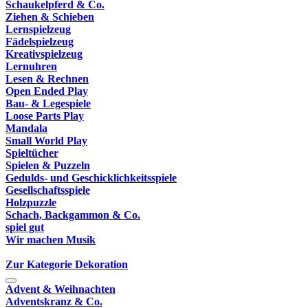
Schaukelpferd & Co.
Ziehen & Schieben
Lernspielzeug
Fädelspielzeug
Kreativspielzeug
Lernuhren
Lesen & Rechnen
Open Ended Play
Bau- & Legespiele
Loose Parts Play
Mandala
Small World Play
Spieltücher
Spielen & Puzzeln
Gedulds- und Geschicklichkeitsspiele
Gesellschaftsspiele
Holzpuzzle
Schach, Backgammon & Co.
spiel gut
Wir machen Musik
Zur Kategorie Dekoration
Advent & Weihnachten
Adventskranz & Co.