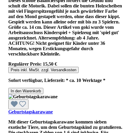
Dieses schöne Balancierspiel fördert die Geduld und
schult die Motorik. Dabei sollen die bunten Holzscheiben
mit viel Fingerspitzengefühl je nach gewürfelter Farbe
auf den Mond gestapelt werden, ohne dass dieser kippt.
Gespielt werden kann alleine oder mit bis zu 3 Spielern.
Größe ca. 14 cm. Dieser Artikel von goki wurde vom
Arbeitsausschuss Kinderspiel + Spielzeug mit 'spiel gut'
ausgezeichnet. Altersempfehlung: ab 4 Jahre.
ACHTUNG! Nicht geeignet für Kinder unter 36
Monaten, wegen Erstickungsgefahr durch
verschluckbare Kleinteile.
Regulärer Preis:
15,50 €
Preis inkl. MwSt. zzgl. Versandkosten
Sofort verfügbar, Lieferzeit: * ca. 10 Werktage *
In den Warenkorb
Geburtstagskarawane
Mit dieser Geburtstagskarawane kommen sieben
exotische Tiere, um dem Geburtstagskind zu gratulieren.
Die steckbaren Zahlen von 1-6 sind inklusive. Für