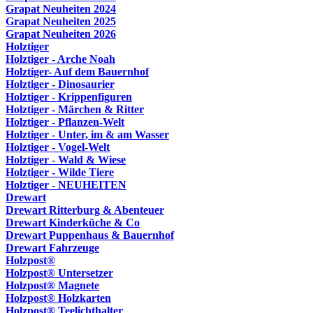
Grapat Neuheiten 2024
Grapat Neuheiten 2025
Grapat Neuheiten 2026
Holztiger
Holztiger - Arche Noah
Holztiger- Auf dem Bauernhof
Holztiger - Dinosaurier
Holztiger - Krippenfiguren
Holztiger - Märchen & Ritter
Holztiger - Pflanzen-Welt
Holztiger - Unter, im & am Wasser
Holztiger - Vogel-Welt
Holztiger - Wald & Wiese
Holztiger - Wilde Tiere
Holztiger - NEUHEITEN
Drewart
Drewart Ritterburg & Abenteuer
Drewart Kinderküche & Co
Drewart Puppenhaus & Bauernhof
Drewart Fahrzeuge
Holzpost®
Holzpost® Untersetzer
Holzpost® Magnete
Holzpost® Holzkarten
Holzpost® Teelichthalter