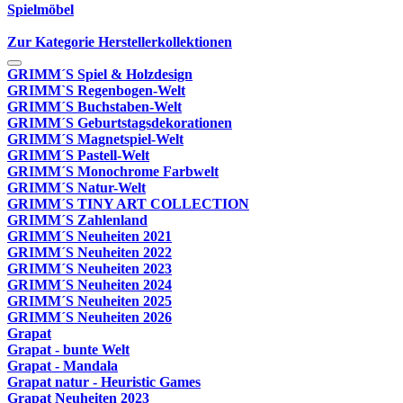
Spielmöbel
Zur Kategorie Herstellerkollektionen
GRIMM´S Spiel & Holzdesign
GRIMM`S Regenbogen-Welt
GRIMM´S Buchstaben-Welt
GRIMM´S Geburtstagsdekorationen
GRIMM´S Magnetspiel-Welt
GRIMM´S Pastell-Welt
GRIMM´S Monochrome Farbwelt
GRIMM´S Natur-Welt
GRIMM´S TINY ART COLLECTION
GRIMM´S Zahlenland
GRIMM´S Neuheiten 2021
GRIMM´S Neuheiten 2022
GRIMM´S Neuheiten 2023
GRIMM´S Neuheiten 2024
GRIMM´S Neuheiten 2025
GRIMM´S Neuheiten 2026
Grapat
Grapat - bunte Welt
Grapat - Mandala
Grapat natur - Heuristic Games
Grapat Neuheiten 2023