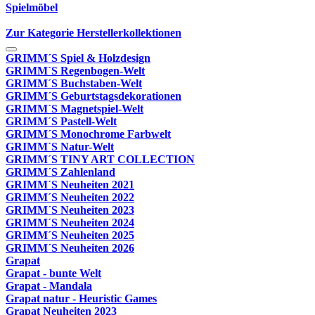
Spielmöbel
Zur Kategorie Herstellerkollektionen
GRIMM´S Spiel & Holzdesign
GRIMM`S Regenbogen-Welt
GRIMM´S Buchstaben-Welt
GRIMM´S Geburtstagsdekorationen
GRIMM´S Magnetspiel-Welt
GRIMM´S Pastell-Welt
GRIMM´S Monochrome Farbwelt
GRIMM´S Natur-Welt
GRIMM´S TINY ART COLLECTION
GRIMM´S Zahlenland
GRIMM´S Neuheiten 2021
GRIMM´S Neuheiten 2022
GRIMM´S Neuheiten 2023
GRIMM´S Neuheiten 2024
GRIMM´S Neuheiten 2025
GRIMM´S Neuheiten 2026
Grapat
Grapat - bunte Welt
Grapat - Mandala
Grapat natur - Heuristic Games
Grapat Neuheiten 2023