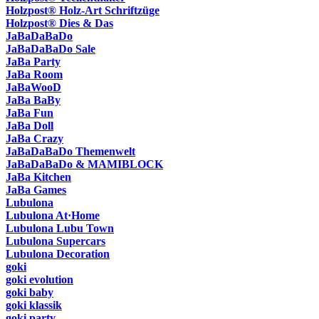
Holzpost® Holz-Art Schriftzüge
Holzpost® Dies & Das
JaBaDaBaDo
JaBaDaBaDo Sale
JaBa Party
JaBa Room
JaBaWooD
JaBa BaBy
JaBa Fun
JaBa Doll
JaBa Crazy
JaBaDaBaDo Themenwelt
JaBaDaBaDo & MAMIBLOCK
JaBa Kitchen
JaBa Games
Lubulona
Lubulona At·Home
Lubulona Lubu Town
Lubulona Supercars
Lubulona Decoration
goki
goki evolution
goki baby
goki klassik
goki party