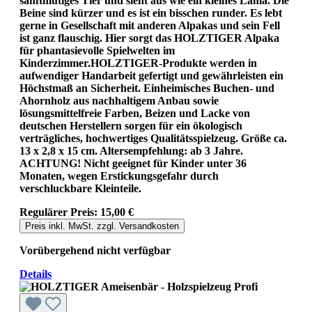
sanftmütiges Tier und sieht aus wie ein kleines Lama. Die
Beine sind kürzer und es ist ein bisschen runder. Es lebt
gerne in Gesellschaft mit anderen Alpakas und sein Fell
ist ganz flauschig. Hier sorgt das HOLZTIGER Alpaka
für phantasievolle Spielwelten im
Kinderzimmer.HOLZTIGER-Produkte werden in
aufwendiger Handarbeit gefertigt und gewährleisten ein
Höchstmaß an Sicherheit. Einheimisches Buchen- und
Ahornholz aus nachhaltigem Anbau sowie
lösungsmittelfreie Farben, Beizen und Lacke von
deutschen Herstellern sorgen für ein ökologisch
verträgliches, hochwertiges Qualitätsspielzeug. Größe ca.
13 x 2,8 x 15 cm. Altersempfehlung: ab 3 Jahre.
ACHTUNG! Nicht geeignet für Kinder unter 36
Monaten, wegen Erstickungsgefahr durch
verschluckbare Kleinteile.
Regulärer Preis:
15,00 €
Preis inkl. MwSt. zzgl. Versandkosten
Vorübergehend nicht verfügbar
Details