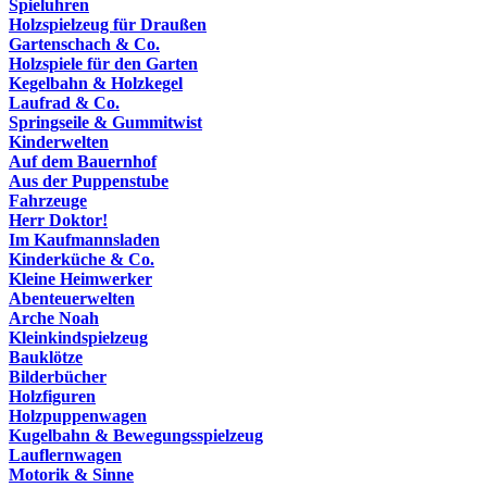
Spieluhren
Holzspielzeug für Draußen
Gartenschach & Co.
Holzspiele für den Garten
Kegelbahn & Holzkegel
Laufrad & Co.
Springseile & Gummitwist
Kinderwelten
Auf dem Bauernhof
Aus der Puppenstube
Fahrzeuge
Herr Doktor!
Im Kaufmannsladen
Kinderküche & Co.
Kleine Heimwerker
Abenteuerwelten
Arche Noah
Kleinkindspielzeug
Bauklötze
Bilderbücher
Holzfiguren
Holzpuppenwagen
Kugelbahn & Bewegungsspielzeug
Lauflernwagen
Motorik & Sinne