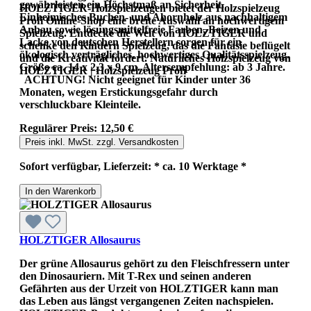
gewährleisten ein Höchstmaß an Sicherheit.
HOLZTIGER-Holzspielzeugen bietet der Holzspielzeug
Einheimisches Buchen- und Ahornholz aus nachhaltigem
Profi Online-Shop eine breite Auswahl an hochwertigem
Anbau sowie lösungsmittelfreie Farben, Beizen und
Spielzeug. Entdecke die Welt von HOLZTIGER und
Lacke von deutschen Herstellern sorgen für ein
schenke den Kindern Spielzeug, das die Fantasie beflügelt
ökologisch verträgliches, hochwertiges Qualitätsspielzeug.
und die Kreativität fördert. Natürliches Holzspielzeug von
Größe ca. 14 x 2,3 x 9 cm. Altersempfehlung: ab 3 Jahre.
HOLZTIGER | Holzspielzeug Profi
ACHTUNG! Nicht geeignet für Kinder unter 36
Monaten, wegen Erstickungsgefahr durch
verschluckbare Kleinteile.
Regulärer Preis:
12,50 €
Preis inkl. MwSt. zzgl. Versandkosten
Sofort verfügbar, Lieferzeit: * ca. 10 Werktage *
In den Warenkorb
HOLZTIGER Allosaurus
Der grüne Allosaurus gehört zu den Fleischfressern unter
den Dinosauriern. Mit T-Rex und seinen anderen
Gefährten aus der Urzeit von HOLZTIGER kann man
das Leben aus längst vergangenen Zeiten nachspielen.