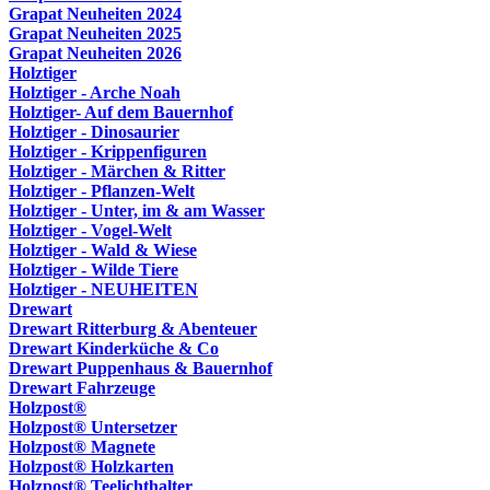
Grapat Neuheiten 2024
Grapat Neuheiten 2025
Grapat Neuheiten 2026
Holztiger
Holztiger - Arche Noah
Holztiger- Auf dem Bauernhof
Holztiger - Dinosaurier
Holztiger - Krippenfiguren
Holztiger - Märchen & Ritter
Holztiger - Pflanzen-Welt
Holztiger - Unter, im & am Wasser
Holztiger - Vogel-Welt
Holztiger - Wald & Wiese
Holztiger - Wilde Tiere
Holztiger - NEUHEITEN
Drewart
Drewart Ritterburg & Abenteuer
Drewart Kinderküche & Co
Drewart Puppenhaus & Bauernhof
Drewart Fahrzeuge
Holzpost®
Holzpost® Untersetzer
Holzpost® Magnete
Holzpost® Holzkarten
Holzpost® Teelichthalter