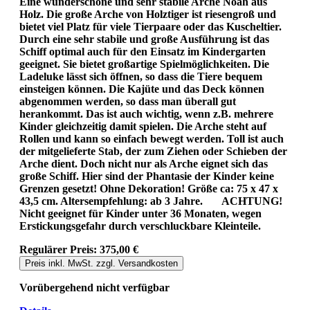
Eine wunderschöne und sehr stabile Arche Noah aus
Holz. Die große Arche von Holztiger ist riesengroß und
bietet viel Platz für viele Tierpaare oder das Kuscheltier.
Durch eine sehr stabile und große Ausführung ist das
Schiff optimal auch für den Einsatz im Kindergarten
geeignet. Sie bietet großartige Spielmöglichkeiten. Die
Ladeluke lässt sich öffnen, so dass die Tiere bequem
einsteigen können. Die Kajüte und das Deck können
abgenommen werden, so dass man überall gut
herankommt. Das ist auch wichtig, wenn z.B. mehrere
Kinder gleichzeitig damit spielen. Die Arche steht auf
Rollen und kann so einfach bewegt werden. Toll ist auch
der mitgelieferte Stab, der zum Ziehen oder Schieben der
Arche dient. Doch nicht nur als Arche eignet sich das
große Schiff. Hier sind der Phantasie der Kinder keine
Grenzen gesetzt! Ohne Dekoration! Größe ca: 75 x 47 x
43,5 cm. Altersempfehlung: ab 3 Jahre. ACHTUNG!
Nicht geeignet für Kinder unter 36 Monaten, wegen
Erstickungsgefahr durch verschluckbare Kleinteile.
Regulärer Preis:
375,00 €
Preis inkl. MwSt. zzgl. Versandkosten
Vorübergehend nicht verfügbar