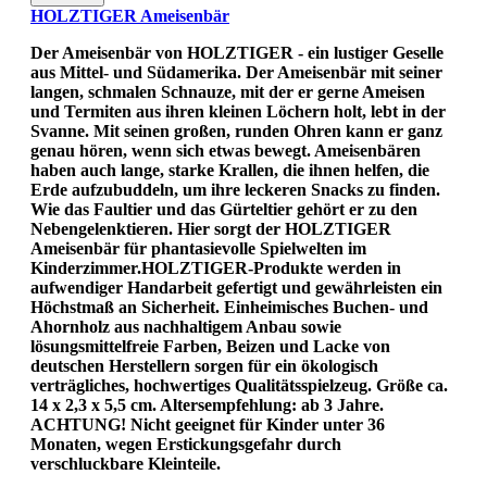
HOLZTIGER Ameisenbär
Der Ameisenbär von HOLZTIGER - ein lustiger Geselle
aus Mittel- und Südamerika. Der Ameisenbär mit seiner
langen, schmalen Schnauze, mit der er gerne Ameisen
und Termiten aus ihren kleinen Löchern holt, lebt in der
Svanne. Mit seinen großen, runden Ohren kann er ganz
genau hören, wenn sich etwas bewegt. Ameisenbären
haben auch lange, starke Krallen, die ihnen helfen, die
Erde aufzubuddeln, um ihre leckeren Snacks zu finden.
Wie das Faultier und das Gürteltier gehört er zu den
Nebengelenktieren. Hier sorgt der HOLZTIGER
Ameisenbär für phantasievolle Spielwelten im
Kinderzimmer.HOLZTIGER-Produkte werden in
aufwendiger Handarbeit gefertigt und gewährleisten ein
Höchstmaß an Sicherheit. Einheimisches Buchen- und
Ahornholz aus nachhaltigem Anbau sowie
lösungsmittelfreie Farben, Beizen und Lacke von
deutschen Herstellern sorgen für ein ökologisch
verträgliches, hochwertiges Qualitätsspielzeug. Größe ca.
14 x 2,3 x 5,5 cm. Altersempfehlung: ab 3 Jahre.
ACHTUNG! Nicht geeignet für Kinder unter 36
Monaten, wegen Erstickungsgefahr durch
verschluckbare Kleinteile.