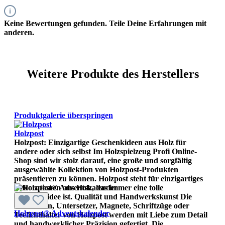
Keine Bewertungen gefunden. Teile Deine Erfahrungen mit
anderen.
Weitere Produkte des Herstellers
Produktgalerie überspringen
Holzpost
Holzpost: Einzigartige Geschenkideen aus Holz für
andere oder sich selbst Im Holzspielzeug Profi Online-
Shop sind wir stolz darauf, eine große und sorgfältig
ausgewählte Kollektion von Holzpost-Produkten
präsentieren zu können. Holzpost steht für einzigartiges
Dekorationen aus Holz, das immer eine tolle
Geschenkidee ist. Qualität und Handwerkskunst Die
Holzkarten, Untersetzer, Magnete, Schriftzüge oder
Holzpost® Adventskalender
Teelichthalter von Holzpost werden mit Liebe zum Detail
und handwerklicher Präzision gefertigt. Die