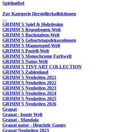
Spielmöbel
Zur Kategorie Herstellerkollektionen
GRIMM´S Spiel & Holzdesign
GRIMM`S Regenbogen-Welt
GRIMM´S Buchstaben-Welt
GRIMM´S Geburtstagsdekorationen
GRIMM´S Magnetspiel-Welt
GRIMM´S Pastell-Welt
GRIMM´S Monochrome Farbwelt
GRIMM´S Natur-Welt
GRIMM´S TINY ART COLLECTION
GRIMM´S Zahlenland
GRIMM´S Neuheiten 2021
GRIMM´S Neuheiten 2022
GRIMM´S Neuheiten 2023
GRIMM´S Neuheiten 2024
GRIMM´S Neuheiten 2025
GRIMM´S Neuheiten 2026
Grapat
Grapat - bunte Welt
Grapat - Mandala
Grapat natur - Heuristic Games
Grapat Neuheiten 2023