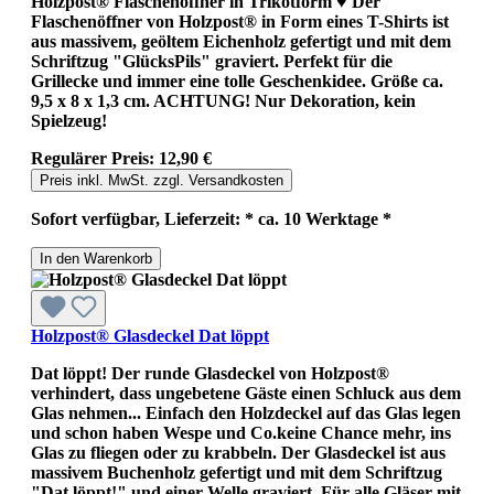
Holzpost® Flaschenöffner in Trikotform ♥ Der
Flaschenöffner von Holzpost® in Form eines T-Shirts ist
aus massivem, geöltem Eichenholz gefertigt und mit dem
Schriftzug "GlücksPils" graviert. Perfekt für die
Grillecke und immer eine tolle Geschenkidee. Größe ca.
9,5 x 8 x 1,3 cm. ACHTUNG! Nur Dekoration, kein
Spielzeug!
Regulärer Preis:
12,90 €
Preis inkl. MwSt. zzgl. Versandkosten
Sofort verfügbar, Lieferzeit: * ca. 10 Werktage *
In den Warenkorb
Holzpost® Glasdeckel Dat löppt
Dat löppt! Der runde Glasdeckel von Holzpost®
verhindert, dass ungebetene Gäste einen Schluck aus dem
Glas nehmen... Einfach den Holzdeckel auf das Glas legen
und schon haben Wespe und Co.keine Chance mehr, ins
Glas zu fliegen oder zu krabbeln. Der Glasdeckel ist aus
massivem Buchenholz gefertigt und mit dem Schriftzug
"Dat löppt!" und einer Welle graviert. Für alle Gläser mit