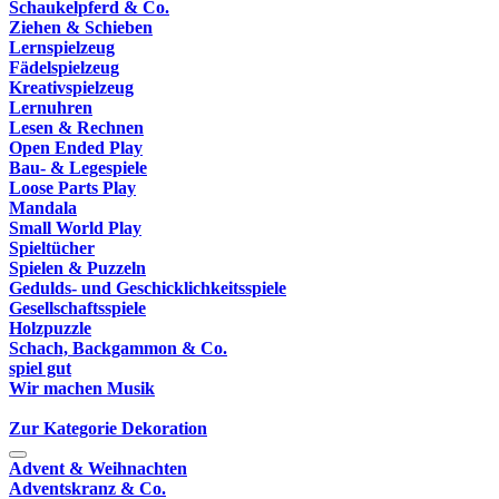
Schaukelpferd & Co.
Ziehen & Schieben
Lernspielzeug
Fädelspielzeug
Kreativspielzeug
Lernuhren
Lesen & Rechnen
Open Ended Play
Bau- & Legespiele
Loose Parts Play
Mandala
Small World Play
Spieltücher
Spielen & Puzzeln
Gedulds- und Geschicklichkeitsspiele
Gesellschaftsspiele
Holzpuzzle
Schach, Backgammon & Co.
spiel gut
Wir machen Musik
Zur Kategorie Dekoration
Advent & Weihnachten
Adventskranz & Co.