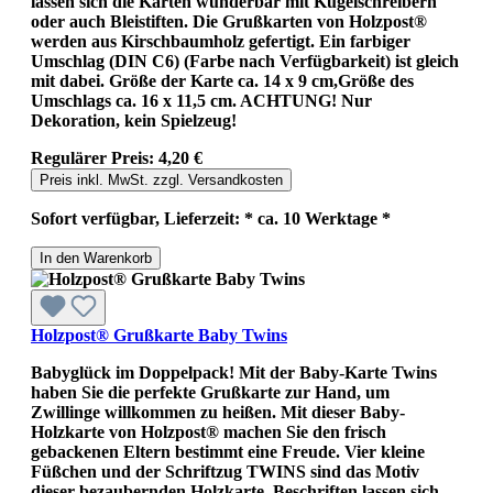
lassen sich die Karten wunderbar mit Kugelschreibern
oder auch Bleistiften. Die Grußkarten von Holzpost®
werden aus Kirschbaumholz gefertigt. Ein farbiger
Umschlag (DIN C6) (Farbe nach Verfügbarkeit) ist gleich
mit dabei. Größe der Karte ca. 14 x 9 cm,Größe des
Umschlags ca. 16 x 11,5 cm. ACHTUNG! Nur
Dekoration, kein Spielzeug!
Regulärer Preis:
4,20 €
Preis inkl. MwSt. zzgl. Versandkosten
Sofort verfügbar, Lieferzeit: * ca. 10 Werktage *
In den Warenkorb
Holzpost® Grußkarte Baby Twins
Babyglück im Doppelpack! Mit der Baby-Karte Twins
haben Sie die perfekte Grußkarte zur Hand, um
Zwillinge willkommen zu heißen. Mit dieser Baby-
Holzkarte von Holzpost® machen Sie den frisch
gebackenen Eltern bestimmt eine Freude. Vier kleine
Füßchen und der Schriftzug TWINS sind das Motiv
dieser bezaubernden Holzkarte. Beschriften lassen sich