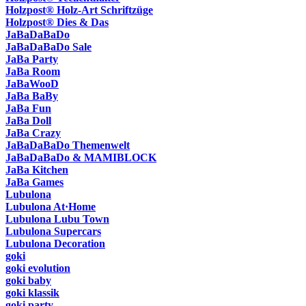
Holzpost® Holz-Art Schriftzüge
Holzpost® Dies & Das
JaBaDaBaDo
JaBaDaBaDo Sale
JaBa Party
JaBa Room
JaBaWooD
JaBa BaBy
JaBa Fun
JaBa Doll
JaBa Crazy
JaBaDaBaDo Themenwelt
JaBaDaBaDo & MAMIBLOCK
JaBa Kitchen
JaBa Games
Lubulona
Lubulona At·Home
Lubulona Lubu Town
Lubulona Supercars
Lubulona Decoration
goki
goki evolution
goki baby
goki klassik
goki party