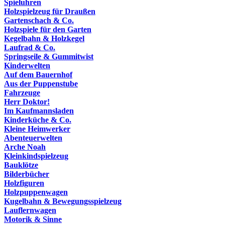
Spieluhren
Holzspielzeug für Draußen
Gartenschach & Co.
Holzspiele für den Garten
Kegelbahn & Holzkegel
Laufrad & Co.
Springseile & Gummitwist
Kinderwelten
Auf dem Bauernhof
Aus der Puppenstube
Fahrzeuge
Herr Doktor!
Im Kaufmannsladen
Kinderküche & Co.
Kleine Heimwerker
Abenteuerwelten
Arche Noah
Kleinkindspielzeug
Bauklötze
Bilderbücher
Holzfiguren
Holzpuppenwagen
Kugelbahn & Bewegungsspielzeug
Lauflernwagen
Motorik & Sinne