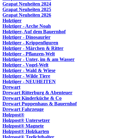
Grapat Neuheiten 2024
Grapat Neuheiten 2025
Grapat Neuheiten 2026
Holztiger
Holztiger - Arche Noah
Holztiger- Auf dem Bauernhof
Holztiger - Dinosaurier
Holztiger - Krippenfiguren
Holztiger - Märchen & Ritter
Holztiger - Pflanzen-Welt
Holztiger - Unter, im & am Wasser
Holztiger - Vogel-Welt
Holztiger - Wald & Wiese
Holztiger - Wilde Tiere
Holztiger - NEUHEITEN
Drewart
Drewart Ritterburg & Abenteuer
Drewart Kinderküche & Co
Drewart Puppenhaus & Bauernhof
Drewart Fahrzeuge
Holzpost®
Holzpost® Untersetzer
Holzpost® Magnete
Holzpost® Holzkarten
Holzpost® Teelichthalter