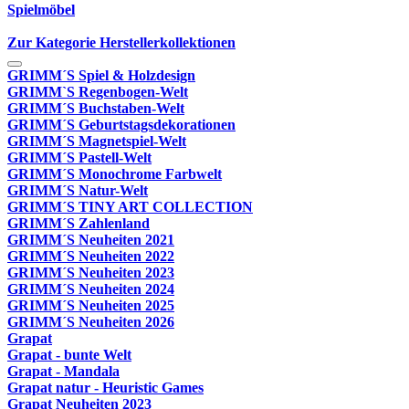
Spielmöbel
Zur Kategorie Herstellerkollektionen
GRIMM´S Spiel & Holzdesign
GRIMM`S Regenbogen-Welt
GRIMM´S Buchstaben-Welt
GRIMM´S Geburtstagsdekorationen
GRIMM´S Magnetspiel-Welt
GRIMM´S Pastell-Welt
GRIMM´S Monochrome Farbwelt
GRIMM´S Natur-Welt
GRIMM´S TINY ART COLLECTION
GRIMM´S Zahlenland
GRIMM´S Neuheiten 2021
GRIMM´S Neuheiten 2022
GRIMM´S Neuheiten 2023
GRIMM´S Neuheiten 2024
GRIMM´S Neuheiten 2025
GRIMM´S Neuheiten 2026
Grapat
Grapat - bunte Welt
Grapat - Mandala
Grapat natur - Heuristic Games
Grapat Neuheiten 2023