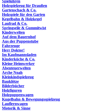
Spieluhren
Holzspielzeug für Draußen
Gartenschach & Co.
Holzspiele für den Garten
Kegelbahn & Holzkegel
Laufrad & Co.
Springseile & Gummitwist
Kinderwelten
Auf dem Bauernhof
Aus der Puppenstube
Fahrzeuge
Herr Doktor!
Im Kaufmannsladen
Kinderküche & Co.
Kleine Heimwerker
Abenteuerwelten
Arche Noah
Kleinkindspielzeug
Bauklötze
Bilderbücher
Holzfiguren
Holzpuppenwagen
Kugelbahn & Bewegungsspielzeug
Lauflernwagen
Motorik & Sinne