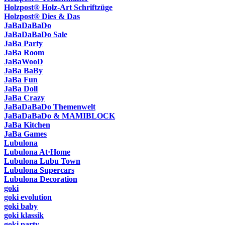
Holzpost® Holz-Art Schriftzüge
Holzpost® Dies & Das
JaBaDaBaDo
JaBaDaBaDo Sale
JaBa Party
JaBa Room
JaBaWooD
JaBa BaBy
JaBa Fun
JaBa Doll
JaBa Crazy
JaBaDaBaDo Themenwelt
JaBaDaBaDo & MAMIBLOCK
JaBa Kitchen
JaBa Games
Lubulona
Lubulona At·Home
Lubulona Lubu Town
Lubulona Supercars
Lubulona Decoration
goki
goki evolution
goki baby
goki klassik
goki party