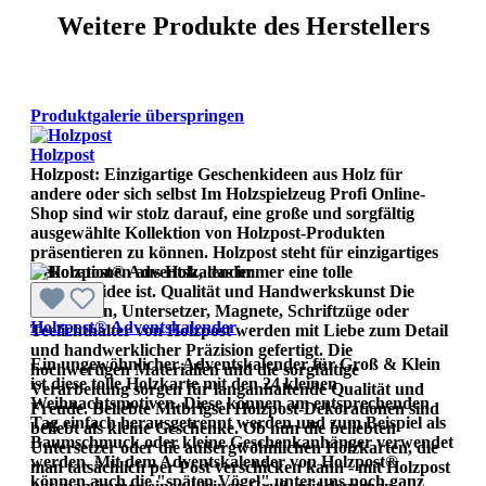
Weitere Produkte des Herstellers
Produktgalerie überspringen
Holzpost
Holzpost: Einzigartige Geschenkideen aus Holz für
andere oder sich selbst Im Holzspielzeug Profi Online-
Shop sind wir stolz darauf, eine große und sorgfältig
ausgewählte Kollektion von Holzpost-Produkten
präsentieren zu können. Holzpost steht für einzigartiges
Dekorationen aus Holz, das immer eine tolle
Geschenkidee ist. Qualität und Handwerkskunst Die
Holzkarten, Untersetzer, Magnete, Schriftzüge oder
Holzpost® Adventskalender
Teelichthalter von Holzpost werden mit Liebe zum Detail
und handwerklicher Präzision gefertigt. Die
Ein ungewöhnlicher Adventskalender für Groß & Klein
hochwertigen Materialien und die sorgfältige
ist diese tolle Holzkarte mit den 24 kleinen
Verarbeitung sorgen für langanhaltende Qualität und
Weihnachtsmotiven. Diese können am entsprechenden
Freude. Beliebte Mitbrigsel Holzpost-Dekorationen sind
Tag einfach herausgetrennt werden und zum Beispiel als
beliebt als kleine Geschenke. Ob nun die beliebten
Baumschmuck oder kleine Geschenkanhänger verwendet
Untersetzer oder die außergwöhnlichen Holzkarten, die
werden. Mit dem Adventskalender von Holzpost®
man tatsächlich per Post verschicken kann - mit Holzpost
können auch die "späten Vögel" unter uns noch ganz