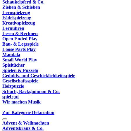
Schaukelpferd & Co.
Ziehen & Schieben
Lernspielzeug
Fädelspielzeug
Kreativspielzeug
Lernuhren
Lesen & Rechnen
Open Ended Play
Bau- & Legespiele
Loose Parts Play
Mandala
Small World Play
Spieltücher
Spielen & Puzzeln
Gedulds- und Geschicklichkeitsspiele
Gesellschaftsspiele
Holzpuzzle
Schach, Backgammon & Co.
spiel gut
Wir machen Musik
Zur Kategorie Dekoration
Advent & Weihnachten
Adventskranz & Co.