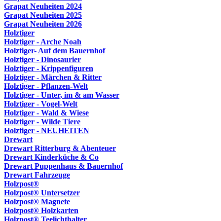
Grapat Neuheiten 2024
Grapat Neuheiten 2025
Grapat Neuheiten 2026
Holztiger
Holztiger - Arche Noah
Holztiger- Auf dem Bauernhof
Holztiger - Dinosaurier
Holztiger - Krippenfiguren
Holztiger - Märchen & Ritter
Holztiger - Pflanzen-Welt
Holztiger - Unter, im & am Wasser
Holztiger - Vogel-Welt
Holztiger - Wald & Wiese
Holztiger - Wilde Tiere
Holztiger - NEUHEITEN
Drewart
Drewart Ritterburg & Abenteuer
Drewart Kinderküche & Co
Drewart Puppenhaus & Bauernhof
Drewart Fahrzeuge
Holzpost®
Holzpost® Untersetzer
Holzpost® Magnete
Holzpost® Holzkarten
Holzpost® Teelichthalter