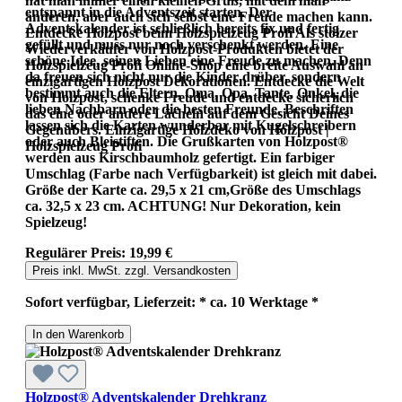
hat man immer einen kleinen Gruß, mit dem man
entspannt in die Adventszeit starten. Der
anderen, aber auch sich selbst eine Freude machen kann.
Adventskalender ist schließlich bereits fix und fertig
Entdecke Holzpost beim Holzspielzeug Profi Als stolzer
gefüllt und muss nur noch verschenkt werden. Eine
Wiederverkäufer von Holzpost-Produkten bietet der
schöne Idee, seinen Lieben eine Freude zu machen. Denn
Holzspielzeug Profi Online-Shop eine breite Auswahl an
da freuen sich nicht nur die Kinder drüber, sondern
einzigartigen Holzpost Dekorationen. Entdecke die Welt
bestimmt auch die Eltern, Oma, Opa, Tante, Onkel, die
von Holzpost, schenke Freude und entdecke sicherlich
lieben Nachbarn oder die besten Freunde. Beschriften
das eine oder andere Lächeln auf dem Gesicht Deines
lassen sich die Karten wunderbar mit Kugelschreibern
Gegenübers. Einzigartige Holzdeko von Holzpost |
oder auch Bleistiften. Die Grußkarten von Holzpost®
Holzspielzeug Profi
werden aus Kirschbaumholz gefertigt. Ein farbiger
Umschlag (Farbe nach Verfügbarkeit) ist gleich mit dabei.
Größe der Karte ca. 29,5 x 21 cm,Größe des Umschlags
ca. 32,5 x 23 cm. ACHTUNG! Nur Dekoration, kein
Spielzeug!
Regulärer Preis:
19,99 €
Preis inkl. MwSt. zzgl. Versandkosten
Sofort verfügbar, Lieferzeit: * ca. 10 Werktage *
In den Warenkorb
Holzpost® Adventskalender Drehkranz