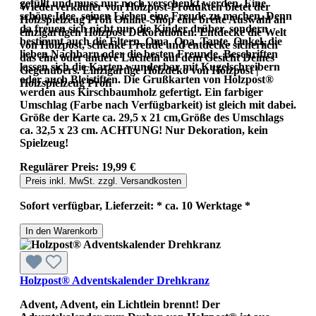
gefüllt und muss nur noch verschenkt werden. Eine
Wiederverkäufer von Holzpost-Produkten bietet der
schöne Idee, seinen Lieben eine Freude zu machen. Denn
Holzspielzeug Profi Online-Shop eine breite Auswahl an
da freuen sich nicht nur die Kinder drüber, sondern
einzigartigen Holzpost Dekorationen. Entdecke die Welt
bestimmt auch die Eltern, Oma, Opa, Tante, Onkel, die
von Holzpost, schenke Freude und entdecke sicherlich
lieben Nachbarn oder die besten Freunde. Beschriften
das eine oder andere Lächeln auf dem Gesicht Deines
lassen sich die Karten wunderbar mit Kugelschreibern
Gegenübers. Einzigartige Holzdeko von Holzpost |
oder auch Bleistiften. Die Grußkarten von Holzpost®
Holzspielzeug Profi
werden aus Kirschbaumholz gefertigt. Ein farbiger
Umschlag (Farbe nach Verfügbarkeit) ist gleich mit dabei.
Größe der Karte ca. 29,5 x 21 cm,Größe des Umschlags
ca. 32,5 x 23 cm. ACHTUNG! Nur Dekoration, kein
Spielzeug!
Regulärer Preis:
19,99 €
Preis inkl. MwSt. zzgl. Versandkosten
Sofort verfügbar, Lieferzeit: * ca. 10 Werktage *
In den Warenkorb
Holzpost® Adventskalender Drehkranz
Advent, Advent, ein Lichtlein brennt! Der