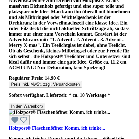
Adventskalender zum Drehen von Holzpost® ist aus
massivem Eichenholz gefertigt und eine super tolle und
platzsparende Idee. Man kann ihn überall mit hinnehmen
und als Mitbringsel oder Wichtelgeschenk ist der
Drehkranz in der Vorweihnachszeit eine klasse Idee. Ein
roter Filz deckt die nicht aktuellen Schriftzüge ab, so dass
immer nur einer zum Vorschein kommt. Graviert ist der
Adventskranz mit: "1. Advent - 2. Advent - 3. Advent -
Merry X-mas". Ein Teelichtglas ist dabei, ohne Teelicht.
Ob als Geschenk, kleines Mitbringsel oder zur Freude für
sich selbst - die Holzpost® Teelichter und Untersetzer sind
ideal dafür und immer eine gute Idee. Größe ca. 11,2 cm.
ACHTUNG! Nur Dekoration, kein Spielzeug!
Regulärer Preis:
14,90 €
Preis inkl. MwSt. zzgl. Versandkosten
Sofort verfügbar, Lieferzeit: * ca. 10 Werktage *
In den Warenkorb
Holzpost® Flaschenöffner Komm, ich trinke...
Komm, ich trinke. Dann kannst du fahren... Stilvoll die