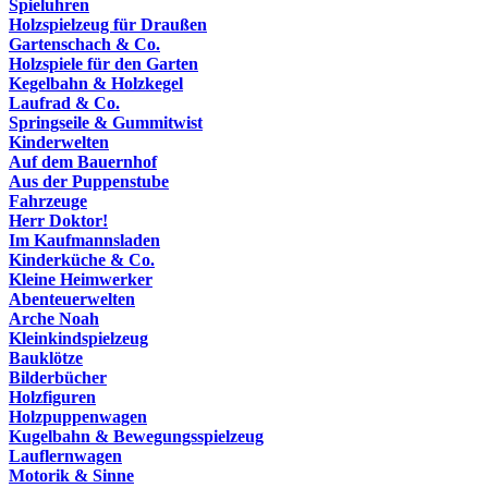
Spieluhren
Holzspielzeug für Draußen
Gartenschach & Co.
Holzspiele für den Garten
Kegelbahn & Holzkegel
Laufrad & Co.
Springseile & Gummitwist
Kinderwelten
Auf dem Bauernhof
Aus der Puppenstube
Fahrzeuge
Herr Doktor!
Im Kaufmannsladen
Kinderküche & Co.
Kleine Heimwerker
Abenteuerwelten
Arche Noah
Kleinkindspielzeug
Bauklötze
Bilderbücher
Holzfiguren
Holzpuppenwagen
Kugelbahn & Bewegungsspielzeug
Lauflernwagen
Motorik & Sinne