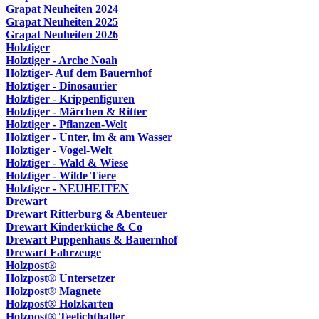
Grapat Neuheiten 2024
Grapat Neuheiten 2025
Grapat Neuheiten 2026
Holztiger
Holztiger - Arche Noah
Holztiger- Auf dem Bauernhof
Holztiger - Dinosaurier
Holztiger - Krippenfiguren
Holztiger - Märchen & Ritter
Holztiger - Pflanzen-Welt
Holztiger - Unter, im & am Wasser
Holztiger - Vogel-Welt
Holztiger - Wald & Wiese
Holztiger - Wilde Tiere
Holztiger - NEUHEITEN
Drewart
Drewart Ritterburg & Abenteuer
Drewart Kinderküche & Co
Drewart Puppenhaus & Bauernhof
Drewart Fahrzeuge
Holzpost®
Holzpost® Untersetzer
Holzpost® Magnete
Holzpost® Holzkarten
Holzpost® Teelichthalter