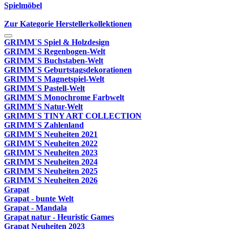
Spielmöbel
Zur Kategorie Herstellerkollektionen
GRIMM´S Spiel & Holzdesign
GRIMM`S Regenbogen-Welt
GRIMM´S Buchstaben-Welt
GRIMM´S Geburtstagsdekorationen
GRIMM´S Magnetspiel-Welt
GRIMM´S Pastell-Welt
GRIMM´S Monochrome Farbwelt
GRIMM´S Natur-Welt
GRIMM´S TINY ART COLLECTION
GRIMM´S Zahlenland
GRIMM´S Neuheiten 2021
GRIMM´S Neuheiten 2022
GRIMM´S Neuheiten 2023
GRIMM´S Neuheiten 2024
GRIMM´S Neuheiten 2025
GRIMM´S Neuheiten 2026
Grapat
Grapat - bunte Welt
Grapat - Mandala
Grapat natur - Heuristic Games
Grapat Neuheiten 2023