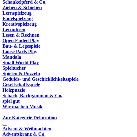
Schaukelpferd & Co.
Ziehen & Schieben
Lernspielzeug
Fädelspielzeug
Kreativspielzeug
Lernuhren
Lesen & Rechnen
Open Ended Play
Bau- & Legespiele
Loose Parts Play
Mandala
Small World Play
Spieltücher
Spielen & Puzzeln
Gedulds- und Geschicklichkeitsspiele
Gesellschaftsspiele
Holzpuzzle
Schach, Backgammon & Co.
spiel gut
Wir machen Musik
Zur Kategorie Dekoration
Advent & Weihnachten
Adventskranz & Co.