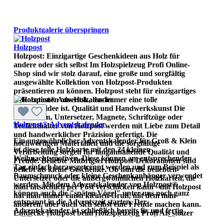
Produktgalerie überspringen
Holzpost
Holzpost: Einzigartige Geschenkideen aus Holz für
andere oder sich selbst Im Holzspielzeug Profi Online-
Shop sind wir stolz darauf, eine große und sorgfältig
ausgewählte Kollektion von Holzpost-Produkten
präsentieren zu können. Holzpost steht für einzigartiges
Dekorationen aus Holz, das immer eine tolle
Geschenkidee ist. Qualität und Handwerkskunst Die
Holzkarten, Untersetzer, Magnete, Schriftzüge oder
Holzpost® Adventskalender
Teelichthalter von Holzpost werden mit Liebe zum Detail
und handwerklicher Präzision gefertigt. Die
Ein ungewöhnlicher Adventskalender für Groß & Klein
hochwertigen Materialien und die sorgfältige
ist diese tolle Holzkarte mit den 24 kleinen
Verarbeitung sorgen für langanhaltende Qualität und
Weihnachtsmotiven. Diese können am entsprechenden
Freude. Beliebte Mitbrigsel Holzpost-Dekorationen sind
Tag einfach herausgetrennt werden und zum Beispiel als
beliebt als kleine Geschenke. Ob nun die beliebten
Baumschmuck oder kleine Geschenkanhänger verwendet
Untersetzer oder die außergwöhnlichen Holzkarten, die
werden. Mit dem Adventskalender von Holzpost®
man tatsächlich per Post verschicken kann - mit Holzpost
können auch die "späten Vögel" unter uns noch ganz
hat man immer einen kleinen Gruß, mit dem man
entspannt in die Adventszeit starten. Der
anderen, aber auch sich selbst eine Freude machen kann.
Adventskalender ist schließlich bereits fix und fertig
Entdecke Holzpost beim Holzspielzeug Profi Als stolzer