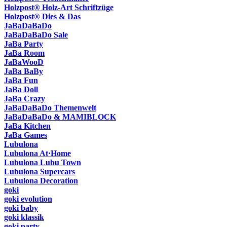
Holzpost® Holz-Art Schriftzüge
Holzpost® Dies & Das
JaBaDaBaDo
JaBaDaBaDo Sale
JaBa Party
JaBa Room
JaBaWooD
JaBa BaBy
JaBa Fun
JaBa Doll
JaBa Crazy
JaBaDaBaDo Themenwelt
JaBaDaBaDo & MAMIBLOCK
JaBa Kitchen
JaBa Games
Lubulona
Lubulona At·Home
Lubulona Lubu Town
Lubulona Supercars
Lubulona Decoration
goki
goki evolution
goki baby
goki klassik
goki party