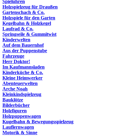
Spieluhren
Holzspielzeug für Draußen
Gartenschach & Co.
Holzspiele für den Garten
Kegelbahn & Holzkegel
Laufrad & Co.
Springseile & Gummitwist
Kinderwelten
Auf dem Bauernhof
Aus der Puppenstube
Fahrzeuge
Herr Doktor!
Im Kaufmannsladen
Kinderküche & Co.
Kleine Heimwerker
Abenteuerwelten
Arche Noah
Kleinkindspielzeug
Bauklötze
Bilderbücher
Holzfiguren
Holzpuppenwagen
Kugelbahn & Bewegungsspielzeug
Lauflernwagen
Motorik & Sinne