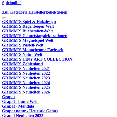
Spielmöbel
Zur Kategorie Herstellerkollektionen
GRIMM´S Spiel & Holzdesign
GRIMM`S Regenbogen-Welt
GRIMM´S Buchstaben-Welt
GRIMM´S Geburtstagsdekorationen
GRIMM´S Magnetspiel-Welt
GRIMM´S Pastell-Welt
GRIMM´S Monochrome Farbwelt
GRIMM´S Natur-Welt
GRIMM´S TINY ART COLLECTION
GRIMM´S Zahlenland
GRIMM´S Neuheiten 2021
GRIMM´S Neuheiten 2022
GRIMM´S Neuheiten 2023
GRIMM´S Neuheiten 2024
GRIMM´S Neuheiten 2025
GRIMM´S Neuheiten 2026
Grapat
Grapat - bunte Welt
Grapat - Mandala
Grapat natur - Heuristic Games
Grapat Neuheiten 2023