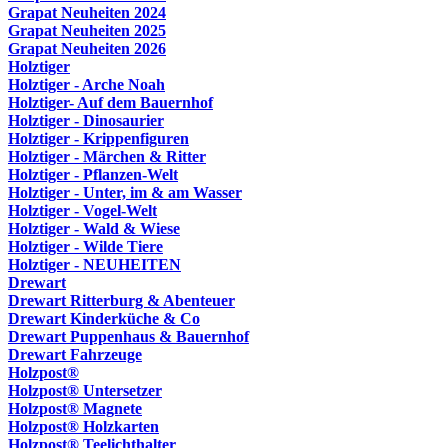
Grapat Neuheiten 2024
Grapat Neuheiten 2025
Grapat Neuheiten 2026
Holztiger
Holztiger - Arche Noah
Holztiger- Auf dem Bauernhof
Holztiger - Dinosaurier
Holztiger - Krippenfiguren
Holztiger - Märchen & Ritter
Holztiger - Pflanzen-Welt
Holztiger - Unter, im & am Wasser
Holztiger - Vogel-Welt
Holztiger - Wald & Wiese
Holztiger - Wilde Tiere
Holztiger - NEUHEITEN
Drewart
Drewart Ritterburg & Abenteuer
Drewart Kinderküche & Co
Drewart Puppenhaus & Bauernhof
Drewart Fahrzeuge
Holzpost®
Holzpost® Untersetzer
Holzpost® Magnete
Holzpost® Holzkarten
Holzpost® Teelichthalter