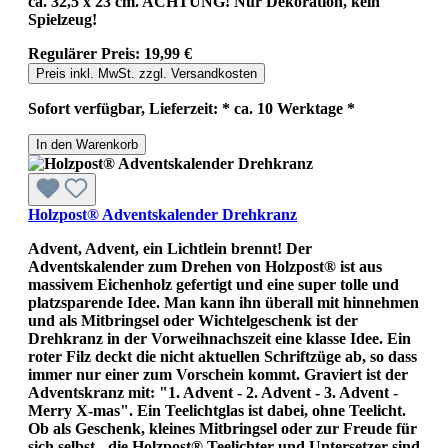
ca. 32,5 x 23 cm. ACHTUNG! Nur Dekoration, kein
Spielzeug!
Regulärer Preis:
19,99 €
Preis inkl. MwSt. zzgl. Versandkosten
Sofort verfügbar, Lieferzeit: * ca. 10 Werktage *
In den Warenkorb
Holzpost® Adventskalender Drehkranz
Advent, Advent, ein Lichtlein brennt! Der
Adventskalender zum Drehen von Holzpost® ist aus
massivem Eichenholz gefertigt und eine super tolle und
platzsparende Idee. Man kann ihn überall mit hinnehmen
und als Mitbringsel oder Wichtelgeschenk ist der
Drehkranz in der Vorweihnachszeit eine klasse Idee. Ein
roter Filz deckt die nicht aktuellen Schriftzüge ab, so dass
immer nur einer zum Vorschein kommt. Graviert ist der
Adventskranz mit: "1. Advent - 2. Advent - 3. Advent -
Merry X-mas". Ein Teelichtglas ist dabei, ohne Teelicht.
Ob als Geschenk, kleines Mitbringsel oder zur Freude für
sich selbst - die Holzpost® Teelichter und Untersetzer sind