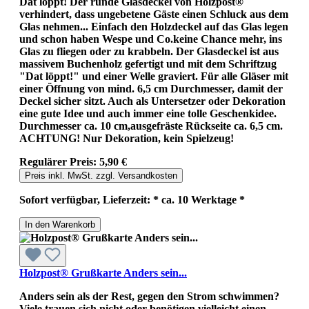
Dat löppt! Der runde Glasdeckel von Holzpost®
verhindert, dass ungebetene Gäste einen Schluck aus dem
Glas nehmen... Einfach den Holzdeckel auf das Glas legen
und schon haben Wespe und Co.keine Chance mehr, ins
Glas zu fliegen oder zu krabbeln. Der Glasdeckel ist aus
massivem Buchenholz gefertigt und mit dem Schriftzug
"Dat löppt!" und einer Welle graviert. Für alle Gläser mit
einer Öffnung von mind. 6,5 cm Durchmesser, damit der
Deckel sicher sitzt. Auch als Untersetzer oder Dekoration
eine gute Idee und auch immer eine tolle Geschenkidee.
Durchmesser ca. 10 cm,ausgefräste Rückseite ca. 6,5 cm.
ACHTUNG! Nur Dekoration, kein Spielzeug!
Regulärer Preis:
5,90 €
Preis inkl. MwSt. zzgl. Versandkosten
Sofort verfügbar, Lieferzeit: * ca. 10 Werktage *
In den Warenkorb
Holzpost® Grußkarte Anders sein...
Anders sein als der Rest, gegen den Strom schwimmen?
Viele trauen sich nicht oder benötigen vielleicht einen