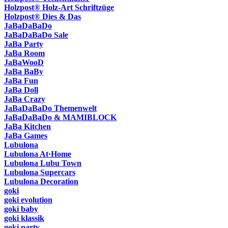
Holzpost® Holz-Art Schriftzüge
Holzpost® Dies & Das
JaBaDaBaDo
JaBaDaBaDo Sale
JaBa Party
JaBa Room
JaBaWooD
JaBa BaBy
JaBa Fun
JaBa Doll
JaBa Crazy
JaBaDaBaDo Themenwelt
JaBaDaBaDo & MAMIBLOCK
JaBa Kitchen
JaBa Games
Lubulona
Lubulona At·Home
Lubulona Lubu Town
Lubulona Supercars
Lubulona Decoration
goki
goki evolution
goki baby
goki klassik
goki party