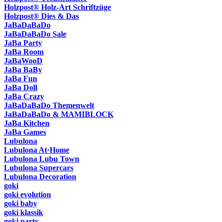
Holzpost® Holz-Art Schriftzüge
Holzpost® Dies & Das
JaBaDaBaDo
JaBaDaBaDo Sale
JaBa Party
JaBa Room
JaBaWooD
JaBa BaBy
JaBa Fun
JaBa Doll
JaBa Crazy
JaBaDaBaDo Themenwelt
JaBaDaBaDo & MAMIBLOCK
JaBa Kitchen
JaBa Games
Lubulona
Lubulona At·Home
Lubulona Lubu Town
Lubulona Supercars
Lubulona Decoration
goki
goki evolution
goki baby
goki klassik
goki party