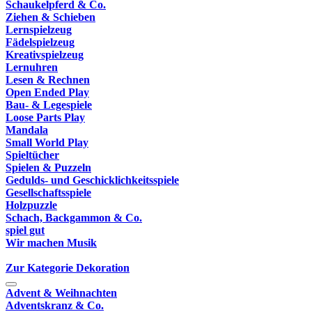
Schaukelpferd & Co.
Ziehen & Schieben
Lernspielzeug
Fädelspielzeug
Kreativspielzeug
Lernuhren
Lesen & Rechnen
Open Ended Play
Bau- & Legespiele
Loose Parts Play
Mandala
Small World Play
Spieltücher
Spielen & Puzzeln
Gedulds- und Geschicklichkeitsspiele
Gesellschaftsspiele
Holzpuzzle
Schach, Backgammon & Co.
spiel gut
Wir machen Musik
Zur Kategorie Dekoration
Advent & Weihnachten
Adventskranz & Co.