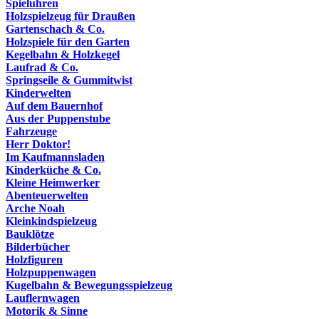
Spieluhren
Holzspielzeug für Draußen
Gartenschach & Co.
Holzspiele für den Garten
Kegelbahn & Holzkegel
Laufrad & Co.
Springseile & Gummitwist
Kinderwelten
Auf dem Bauernhof
Aus der Puppenstube
Fahrzeuge
Herr Doktor!
Im Kaufmannsladen
Kinderküche & Co.
Kleine Heimwerker
Abenteuerwelten
Arche Noah
Kleinkindspielzeug
Bauklötze
Bilderbücher
Holzfiguren
Holzpuppenwagen
Kugelbahn & Bewegungsspielzeug
Lauflernwagen
Motorik & Sinne