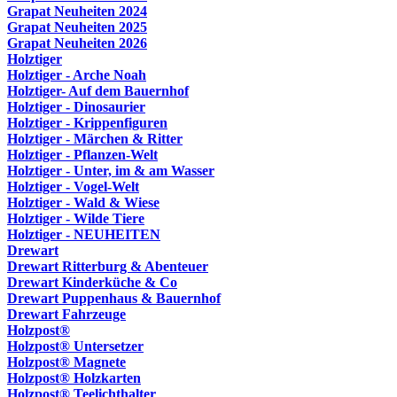
Grapat Neuheiten 2024
Grapat Neuheiten 2025
Grapat Neuheiten 2026
Holztiger
Holztiger - Arche Noah
Holztiger- Auf dem Bauernhof
Holztiger - Dinosaurier
Holztiger - Krippenfiguren
Holztiger - Märchen & Ritter
Holztiger - Pflanzen-Welt
Holztiger - Unter, im & am Wasser
Holztiger - Vogel-Welt
Holztiger - Wald & Wiese
Holztiger - Wilde Tiere
Holztiger - NEUHEITEN
Drewart
Drewart Ritterburg & Abenteuer
Drewart Kinderküche & Co
Drewart Puppenhaus & Bauernhof
Drewart Fahrzeuge
Holzpost®
Holzpost® Untersetzer
Holzpost® Magnete
Holzpost® Holzkarten
Holzpost® Teelichthalter