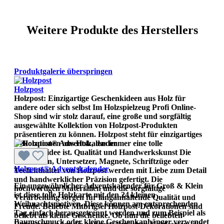
Weitere Produkte des Herstellers
Produktgalerie überspringen
Holzpost
Holzpost: Einzigartige Geschenkideen aus Holz für
andere oder sich selbst Im Holzspielzeug Profi Online-
Shop sind wir stolz darauf, eine große und sorgfältig
ausgewählte Kollektion von Holzpost-Produkten
präsentieren zu können. Holzpost steht für einzigartiges
Dekorationen aus Holz, das immer eine tolle
Geschenkidee ist. Qualität und Handwerkskunst Die
Holzkarten, Untersetzer, Magnete, Schriftzüge oder
Holzpost® Adventskalender
Teelichthalter von Holzpost werden mit Liebe zum Detail
und handwerklicher Präzision gefertigt. Die
Ein ungewöhnlicher Adventskalender für Groß & Klein
hochwertigen Materialien und die sorgfältige
ist diese tolle Holzkarte mit den 24 kleinen
Verarbeitung sorgen für langanhaltende Qualität und
Weihnachtsmotiven. Diese können am entsprechenden
Freude. Beliebte Mitbrigsel Holzpost-Dekorationen sind
Tag einfach herausgetrennt werden und zum Beispiel als
beliebt als kleine Geschenke. Ob nun die beliebten
Baumschmuck oder kleine Geschenkanhänger verwendet