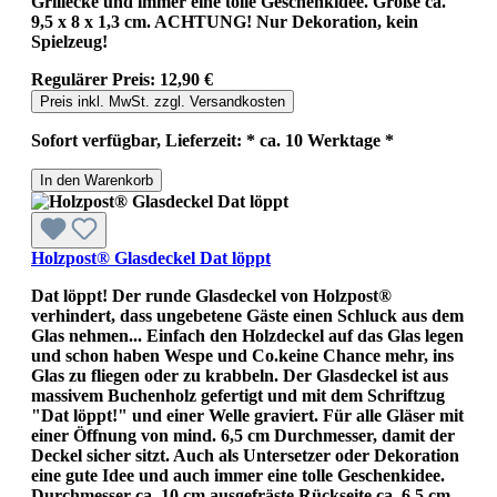
Grillecke und immer eine tolle Geschenkidee. Größe ca.
9,5 x 8 x 1,3 cm. ACHTUNG! Nur Dekoration, kein
Spielzeug!
Regulärer Preis:
12,90 €
Preis inkl. MwSt. zzgl. Versandkosten
Sofort verfügbar, Lieferzeit: * ca. 10 Werktage *
In den Warenkorb
Holzpost® Glasdeckel Dat löppt
Dat löppt! Der runde Glasdeckel von Holzpost®
verhindert, dass ungebetene Gäste einen Schluck aus dem
Glas nehmen... Einfach den Holzdeckel auf das Glas legen
und schon haben Wespe und Co.keine Chance mehr, ins
Glas zu fliegen oder zu krabbeln. Der Glasdeckel ist aus
massivem Buchenholz gefertigt und mit dem Schriftzug
"Dat löppt!" und einer Welle graviert. Für alle Gläser mit
einer Öffnung von mind. 6,5 cm Durchmesser, damit der
Deckel sicher sitzt. Auch als Untersetzer oder Dekoration
eine gute Idee und auch immer eine tolle Geschenkidee.
Durchmesser ca. 10 cm,ausgefräste Rückseite ca. 6,5 cm.