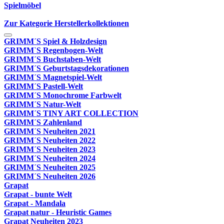
Spielmöbel
Zur Kategorie Herstellerkollektionen
GRIMM´S Spiel & Holzdesign
GRIMM`S Regenbogen-Welt
GRIMM´S Buchstaben-Welt
GRIMM´S Geburtstagsdekorationen
GRIMM´S Magnetspiel-Welt
GRIMM´S Pastell-Welt
GRIMM´S Monochrome Farbwelt
GRIMM´S Natur-Welt
GRIMM´S TINY ART COLLECTION
GRIMM´S Zahlenland
GRIMM´S Neuheiten 2021
GRIMM´S Neuheiten 2022
GRIMM´S Neuheiten 2023
GRIMM´S Neuheiten 2024
GRIMM´S Neuheiten 2025
GRIMM´S Neuheiten 2026
Grapat
Grapat - bunte Welt
Grapat - Mandala
Grapat natur - Heuristic Games
Grapat Neuheiten 2023