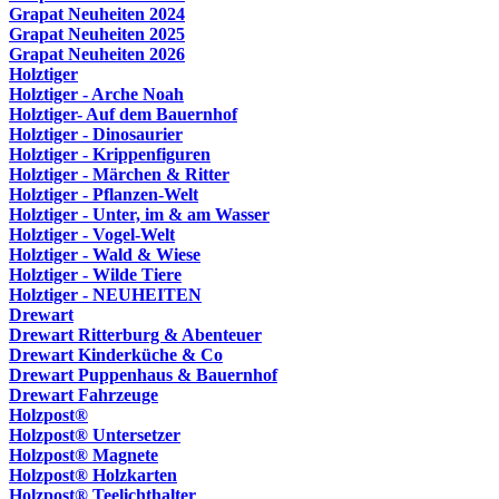
Grapat Neuheiten 2024
Grapat Neuheiten 2025
Grapat Neuheiten 2026
Holztiger
Holztiger - Arche Noah
Holztiger- Auf dem Bauernhof
Holztiger - Dinosaurier
Holztiger - Krippenfiguren
Holztiger - Märchen & Ritter
Holztiger - Pflanzen-Welt
Holztiger - Unter, im & am Wasser
Holztiger - Vogel-Welt
Holztiger - Wald & Wiese
Holztiger - Wilde Tiere
Holztiger - NEUHEITEN
Drewart
Drewart Ritterburg & Abenteuer
Drewart Kinderküche & Co
Drewart Puppenhaus & Bauernhof
Drewart Fahrzeuge
Holzpost®
Holzpost® Untersetzer
Holzpost® Magnete
Holzpost® Holzkarten
Holzpost® Teelichthalter