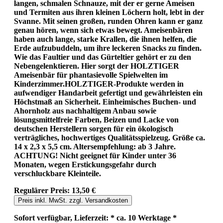
langen, schmalen Schnauze, mit der er gerne Ameisen
und Termiten aus ihren kleinen Löchern holt, lebt in der
Svanne. Mit seinen großen, runden Ohren kann er ganz
genau hören, wenn sich etwas bewegt. Ameisenbären
haben auch lange, starke Krallen, die ihnen helfen, die
Erde aufzubuddeln, um ihre leckeren Snacks zu finden.
Wie das Faultier und das Gürteltier gehört er zu den
Nebengelenktieren. Hier sorgt der HOLZTIGER
Ameisenbär für phantasievolle Spielwelten im
Kinderzimmer.HOLZTIGER-Produkte werden in
aufwendiger Handarbeit gefertigt und gewährleisten ein
Höchstmaß an Sicherheit. Einheimisches Buchen- und
Ahornholz aus nachhaltigem Anbau sowie
lösungsmittelfreie Farben, Beizen und Lacke von
deutschen Herstellern sorgen für ein ökologisch
verträgliches, hochwertiges Qualitätsspielzeug. Größe ca.
14 x 2,3 x 5,5 cm. Altersempfehlung: ab 3 Jahre.
ACHTUNG! Nicht geeignet für Kinder unter 36
Monaten, wegen Erstickungsgefahr durch
verschluckbare Kleinteile.
Regulärer Preis:
13,50 €
Preis inkl. MwSt. zzgl. Versandkosten
Sofort verfügbar, Lieferzeit: * ca. 10 Werktage *