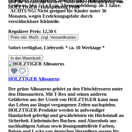
ökologisch verträgliches, hochwertiges Qualitätsspielzeug.
und die Kreativität fördert. Natürliches Holzspielzeug von
Größe ca. 14 x 2,3 x 9 cm. Altersempfehlung: ab 3 Jahre.
HOLZTIGER | Holzspielzeug Profi
ACHTUNG! Nicht geeignet für Kinder unter 36
Monaten, wegen Erstickungsgefahr durch
verschluckbare Kleinteile.
Regulärer Preis:
12,50 €
Preis inkl. MwSt. zzgl. Versandkosten
Sofort verfügbar, Lieferzeit: * ca. 10 Werktage *
In den Warenkorb
HOLZTIGER Allosaurus
Der grüne Allosaurus gehört zu den Fleischfressern unter
den Dinosauriern. Mit T-Rex und seinen anderen
Gefährten aus der Urzeit von HOLZTIGER kann man
das Leben aus längst vergangenen Zeiten nachspielen.
HOLZTIGER-Produkte werden in aufwendiger
Handarbeit gefertigt und gewährleisten ein Höchstmaß an
Sicherheit. Einheimisches Buchen- und Ahornholz aus
nachhaltigem Anbau sowie lösungsmittelfreie Farben,
Beizen und Lacke von deutschen Herstellern sorgen für