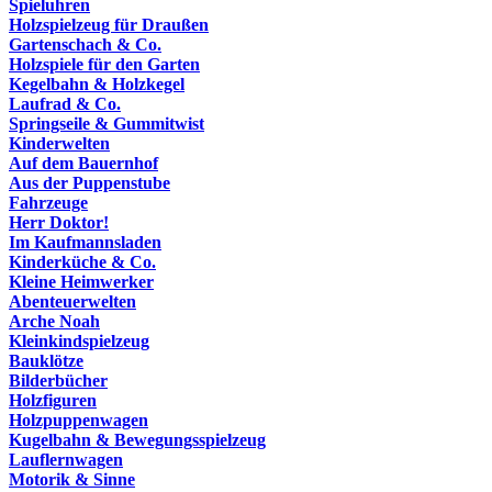
Spieluhren
Holzspielzeug für Draußen
Gartenschach & Co.
Holzspiele für den Garten
Kegelbahn & Holzkegel
Laufrad & Co.
Springseile & Gummitwist
Kinderwelten
Auf dem Bauernhof
Aus der Puppenstube
Fahrzeuge
Herr Doktor!
Im Kaufmannsladen
Kinderküche & Co.
Kleine Heimwerker
Abenteuerwelten
Arche Noah
Kleinkindspielzeug
Bauklötze
Bilderbücher
Holzfiguren
Holzpuppenwagen
Kugelbahn & Bewegungsspielzeug
Lauflernwagen
Motorik & Sinne