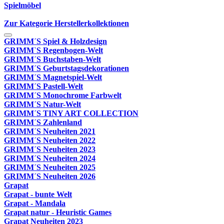
Spielmöbel
Zur Kategorie Herstellerkollektionen
GRIMM´S Spiel & Holzdesign
GRIMM`S Regenbogen-Welt
GRIMM´S Buchstaben-Welt
GRIMM´S Geburtstagsdekorationen
GRIMM´S Magnetspiel-Welt
GRIMM´S Pastell-Welt
GRIMM´S Monochrome Farbwelt
GRIMM´S Natur-Welt
GRIMM´S TINY ART COLLECTION
GRIMM´S Zahlenland
GRIMM´S Neuheiten 2021
GRIMM´S Neuheiten 2022
GRIMM´S Neuheiten 2023
GRIMM´S Neuheiten 2024
GRIMM´S Neuheiten 2025
GRIMM´S Neuheiten 2026
Grapat
Grapat - bunte Welt
Grapat - Mandala
Grapat natur - Heuristic Games
Grapat Neuheiten 2023