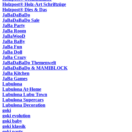
Holzpost® Holz-Art Schriftzüge
Holzpost® Dies & Das
JaBaDaBaDo
JaBaDaBaDo Sale
JaBa Party
JaBa Room
JaBaWooD
JaBa BaBy
JaBa Fun
JaBa Doll
JaBa Crazy
JaBaDaBaDo Themenwelt
JaBaDaBaDo & MAMIBLOCK
JaBa Kitchen
JaBa Games
Lubulona
Lubulona At·Home
Lubulona Lubu Town
Lubulona Supercars
Lubulona Decoration
goki
goki evolution
goki baby
goki klassik
goki party