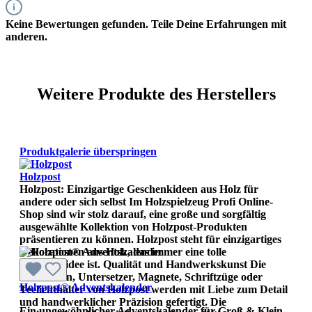
Keine Bewertungen gefunden. Teile Deine Erfahrungen mit
anderen.
Weitere Produkte des Herstellers
Produktgalerie überspringen
Holzpost
Holzpost: Einzigartige Geschenkideen aus Holz für
andere oder sich selbst Im Holzspielzeug Profi Online-
Shop sind wir stolz darauf, eine große und sorgfältig
ausgewählte Kollektion von Holzpost-Produkten
präsentieren zu können. Holzpost steht für einzigartiges
Dekorationen aus Holz, das immer eine tolle
Geschenkidee ist. Qualität und Handwerkskunst Die
Holzkarten, Untersetzer, Magnete, Schriftzüge oder
Holzpost® Adventskalender
Teelichthalter von Holzpost werden mit Liebe zum Detail
und handwerklicher Präzision gefertigt. Die
Ein ungewöhnlicher Adventskalender für Groß & Klein