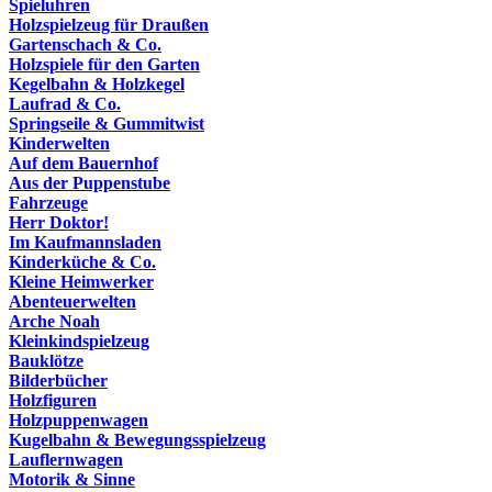
Spieluhren
Holzspielzeug für Draußen
Gartenschach & Co.
Holzspiele für den Garten
Kegelbahn & Holzkegel
Laufrad & Co.
Springseile & Gummitwist
Kinderwelten
Auf dem Bauernhof
Aus der Puppenstube
Fahrzeuge
Herr Doktor!
Im Kaufmannsladen
Kinderküche & Co.
Kleine Heimwerker
Abenteuerwelten
Arche Noah
Kleinkindspielzeug
Bauklötze
Bilderbücher
Holzfiguren
Holzpuppenwagen
Kugelbahn & Bewegungsspielzeug
Lauflernwagen
Motorik & Sinne