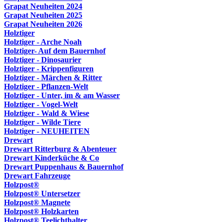
Grapat Neuheiten 2024
Grapat Neuheiten 2025
Grapat Neuheiten 2026
Holztiger
Holztiger - Arche Noah
Holztiger- Auf dem Bauernhof
Holztiger - Dinosaurier
Holztiger - Krippenfiguren
Holztiger - Märchen & Ritter
Holztiger - Pflanzen-Welt
Holztiger - Unter, im & am Wasser
Holztiger - Vogel-Welt
Holztiger - Wald & Wiese
Holztiger - Wilde Tiere
Holztiger - NEUHEITEN
Drewart
Drewart Ritterburg & Abenteuer
Drewart Kinderküche & Co
Drewart Puppenhaus & Bauernhof
Drewart Fahrzeuge
Holzpost®
Holzpost® Untersetzer
Holzpost® Magnete
Holzpost® Holzkarten
Holzpost® Teelichthalter