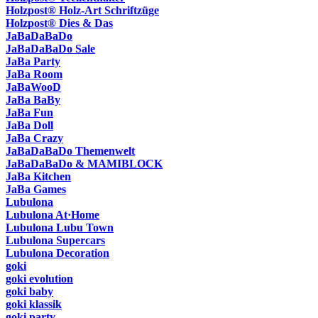
Holzpost® Holz-Art Schriftzüge
Holzpost® Dies & Das
JaBaDaBaDo
JaBaDaBaDo Sale
JaBa Party
JaBa Room
JaBaWooD
JaBa BaBy
JaBa Fun
JaBa Doll
JaBa Crazy
JaBaDaBaDo Themenwelt
JaBaDaBaDo & MAMIBLOCK
JaBa Kitchen
JaBa Games
Lubulona
Lubulona At·Home
Lubulona Lubu Town
Lubulona Supercars
Lubulona Decoration
goki
goki evolution
goki baby
goki klassik
goki party