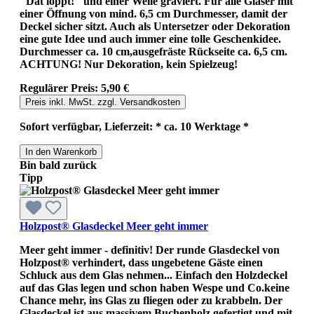
"Dat löppt!" und einer Welle graviert. Für alle Gläser mit
einer Öffnung von mind. 6,5 cm Durchmesser, damit der
Deckel sicher sitzt. Auch als Untersetzer oder Dekoration
eine gute Idee und auch immer eine tolle Geschenkidee.
Durchmesser ca. 10 cm,ausgefräste Rückseite ca. 6,5 cm.
ACHTUNG! Nur Dekoration, kein Spielzeug!
Regulärer Preis:
5,90 €
Preis inkl. MwSt. zzgl. Versandkosten
Sofort verfügbar, Lieferzeit: * ca. 10 Werktage *
In den Warenkorb
Bin bald zurück
Tipp
Holzpost® Glasdeckel Meer geht immer
Meer geht immer - definitiv! Der runde Glasdeckel von
Holzpost® verhindert, dass ungebetene Gäste einen
Schluck aus dem Glas nehmen... Einfach den Holzdeckel
auf das Glas legen und schon haben Wespe und Co.keine
Chance mehr, ins Glas zu fliegen oder zu krabbeln. Der
Glasdeckel ist aus massivem Buchenholz gefertigt und mit