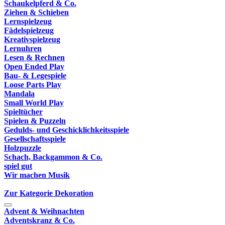
Schaukelpferd & Co.
Ziehen & Schieben
Lernspielzeug
Fädelspielzeug
Kreativspielzeug
Lernuhren
Lesen & Rechnen
Open Ended Play
Bau- & Legespiele
Loose Parts Play
Mandala
Small World Play
Spieltücher
Spielen & Puzzeln
Gedulds- und Geschicklichkeitsspiele
Gesellschaftsspiele
Holzpuzzle
Schach, Backgammon & Co.
spiel gut
Wir machen Musik
Zur Kategorie Dekoration
Advent & Weihnachten
Adventskranz & Co.