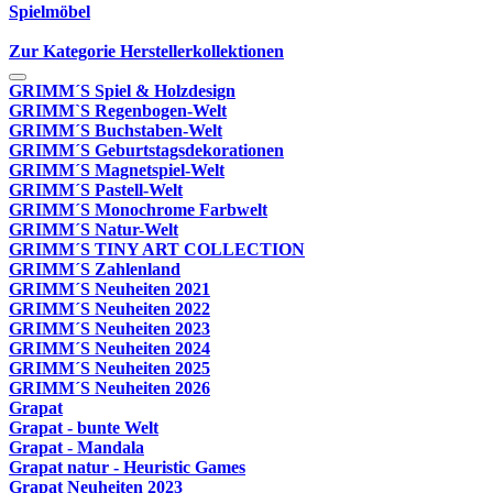
Spielmöbel
Zur Kategorie Herstellerkollektionen
GRIMM´S Spiel & Holzdesign
GRIMM`S Regenbogen-Welt
GRIMM´S Buchstaben-Welt
GRIMM´S Geburtstagsdekorationen
GRIMM´S Magnetspiel-Welt
GRIMM´S Pastell-Welt
GRIMM´S Monochrome Farbwelt
GRIMM´S Natur-Welt
GRIMM´S TINY ART COLLECTION
GRIMM´S Zahlenland
GRIMM´S Neuheiten 2021
GRIMM´S Neuheiten 2022
GRIMM´S Neuheiten 2023
GRIMM´S Neuheiten 2024
GRIMM´S Neuheiten 2025
GRIMM´S Neuheiten 2026
Grapat
Grapat - bunte Welt
Grapat - Mandala
Grapat natur - Heuristic Games
Grapat Neuheiten 2023