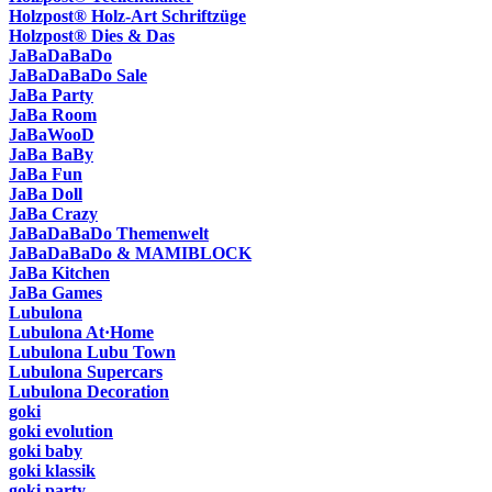
Holzpost® Holz-Art Schriftzüge
Holzpost® Dies & Das
JaBaDaBaDo
JaBaDaBaDo Sale
JaBa Party
JaBa Room
JaBaWooD
JaBa BaBy
JaBa Fun
JaBa Doll
JaBa Crazy
JaBaDaBaDo Themenwelt
JaBaDaBaDo & MAMIBLOCK
JaBa Kitchen
JaBa Games
Lubulona
Lubulona At·Home
Lubulona Lubu Town
Lubulona Supercars
Lubulona Decoration
goki
goki evolution
goki baby
goki klassik
goki party