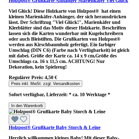
Holzpost® Grußkarte Anhänger Marienkäfer Viel Glück
Viel Glück! Diese Holzkarte von Holzpost® hat einen
kleinen Marienkäfer-Anhänger, der sich herausdrücken
lässt. Der Schriftzug "Viel Glück!", Marienkäfer und
Kleeblätter sind das Motiv dieser Holzkarte. Beschriften
lassen sich die Karten wunderbar mit Kugelschreibern
oder auch Bleistiften. Die Grußkarten von Holzpost®
werden aus Kirschbaumholz gefertigt. Ein farbiger
Umschlag (DIN C6) (Farbe nach Verfügbarkeit) ist gleich
mit dabei. Größe der Karte ca. 14 x 9 cm,Größe des
Umschlags ca. 16 x 11,5 cm. ACHTUNG! Nur
Dekoration, kein Spielzeug!
Regulärer Preis:
4,50 €
Preis inkl. MwSt. zzgl. Versandkosten
Sofort verfügbar, Lieferzeit: * ca. 10 Werktage *
In den Warenkorb
Holzpost® Grußkarte Baby Storch & Leine
Herzlich willkommen kleines Baby! Mit dieser Baby-