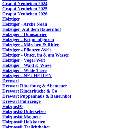
Grapat Neuheiten 2024
Grapat Neuheiten 2025
Grapat Neuheiten 2026
Holztiger
Holztiger - Arche Noah
Holztiger- Auf dem Bauernhof
Holztiger - Dinosaurier
Holztiger - Krippenfiguren
Holztiger - Märchen & Ritter
Holztiger - Pflanzen-Welt
Holztiger - Unter, im & am Wasser
Holztiger - Vogel-Welt
Holztiger - Wald & Wiese
Holztiger - Wilde Tiere
Holztiger - NEUHEITEN
Drewart
Drewart Ritterburg & Abenteuer
Drewart Kinderküche & Co
Drewart Puppenhaus & Bauernhof
Drewart Fahrzeuge
Holzpost®
Holzpost® Untersetzer
Holzpost® Magnete
Holzpost® Holzkarten
Holzpost® Teelichthalter