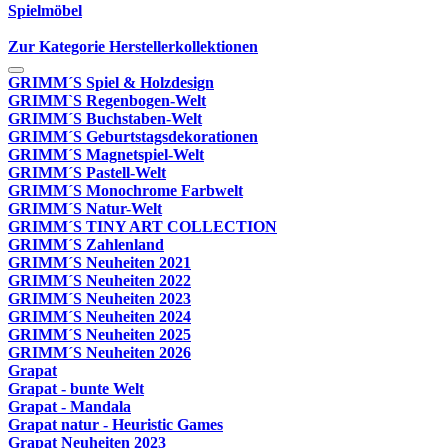
Spielmöbel
Zur Kategorie Herstellerkollektionen
GRIMM´S Spiel & Holzdesign
GRIMM`S Regenbogen-Welt
GRIMM´S Buchstaben-Welt
GRIMM´S Geburtstagsdekorationen
GRIMM´S Magnetspiel-Welt
GRIMM´S Pastell-Welt
GRIMM´S Monochrome Farbwelt
GRIMM´S Natur-Welt
GRIMM´S TINY ART COLLECTION
GRIMM´S Zahlenland
GRIMM´S Neuheiten 2021
GRIMM´S Neuheiten 2022
GRIMM´S Neuheiten 2023
GRIMM´S Neuheiten 2024
GRIMM´S Neuheiten 2025
GRIMM´S Neuheiten 2026
Grapat
Grapat - bunte Welt
Grapat - Mandala
Grapat natur - Heuristic Games
Grapat Neuheiten 2023