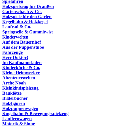
Spieluhren
Holzspielzeug für Draußen
Gartenschach & Co.
Holzspiele für den Garten
Kegelbahn & Holzkegel
Laufrad & Co.
Springseile & Gummitwist
Kinderwelten
Auf dem Bauernhof
Aus der Puppenstube
Fahrzeuge
Herr Doktor!
Im Kaufmannsladen
Kinderküche & Co.
Kleine Heimwerker
Abenteuerwelten
Arche Noah
Kleinkindspielzeug
Bauklötze
Bilderbücher
Holzfiguren
Holzpuppenwagen
Kugelbahn & Bewegungsspielzeug
Lauflernwagen
Motorik & Sinne