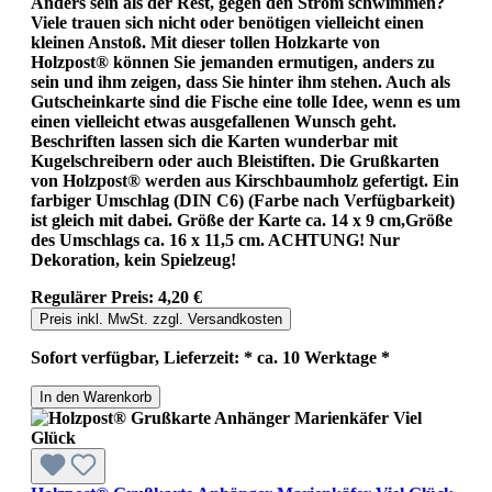
Anders sein als der Rest, gegen den Strom schwimmen?
Viele trauen sich nicht oder benötigen vielleicht einen
kleinen Anstoß. Mit dieser tollen Holzkarte von
Holzpost® können Sie jemanden ermutigen, anders zu
sein und ihm zeigen, dass Sie hinter ihm stehen. Auch als
Gutscheinkarte sind die Fische eine tolle Idee, wenn es um
einen vielleicht etwas ausgefallenen Wunsch geht.
Beschriften lassen sich die Karten wunderbar mit
Kugelschreibern oder auch Bleistiften. Die Grußkarten
von Holzpost® werden aus Kirschbaumholz gefertigt. Ein
farbiger Umschlag (DIN C6) (Farbe nach Verfügbarkeit)
ist gleich mit dabei. Größe der Karte ca. 14 x 9 cm,Größe
des Umschlags ca. 16 x 11,5 cm. ACHTUNG! Nur
Dekoration, kein Spielzeug!
Regulärer Preis:
4,20 €
Preis inkl. MwSt. zzgl. Versandkosten
Sofort verfügbar, Lieferzeit: * ca. 10 Werktage *
In den Warenkorb