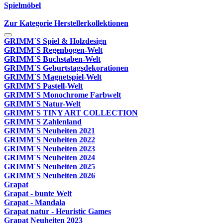
Spielmöbel
Zur Kategorie Herstellerkollektionen
GRIMM´S Spiel & Holzdesign
GRIMM`S Regenbogen-Welt
GRIMM´S Buchstaben-Welt
GRIMM´S Geburtstagsdekorationen
GRIMM´S Magnetspiel-Welt
GRIMM´S Pastell-Welt
GRIMM´S Monochrome Farbwelt
GRIMM´S Natur-Welt
GRIMM´S TINY ART COLLECTION
GRIMM´S Zahlenland
GRIMM´S Neuheiten 2021
GRIMM´S Neuheiten 2022
GRIMM´S Neuheiten 2023
GRIMM´S Neuheiten 2024
GRIMM´S Neuheiten 2025
GRIMM´S Neuheiten 2026
Grapat
Grapat - bunte Welt
Grapat - Mandala
Grapat natur - Heuristic Games
Grapat Neuheiten 2023