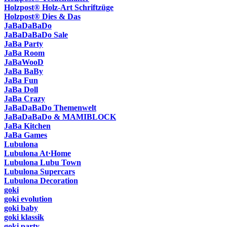
Holzpost® Holz-Art Schriftzüge
Holzpost® Dies & Das
JaBaDaBaDo
JaBaDaBaDo Sale
JaBa Party
JaBa Room
JaBaWooD
JaBa BaBy
JaBa Fun
JaBa Doll
JaBa Crazy
JaBaDaBaDo Themenwelt
JaBaDaBaDo & MAMIBLOCK
JaBa Kitchen
JaBa Games
Lubulona
Lubulona At·Home
Lubulona Lubu Town
Lubulona Supercars
Lubulona Decoration
goki
goki evolution
goki baby
goki klassik
goki party