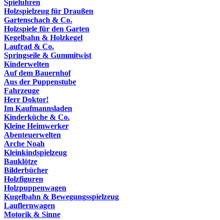
Spieluhren
Holzspielzeug für Draußen
Gartenschach & Co.
Holzspiele für den Garten
Kegelbahn & Holzkegel
Laufrad & Co.
Springseile & Gummitwist
Kinderwelten
Auf dem Bauernhof
Aus der Puppenstube
Fahrzeuge
Herr Doktor!
Im Kaufmannsladen
Kinderküche & Co.
Kleine Heimwerker
Abenteuerwelten
Arche Noah
Kleinkindspielzeug
Bauklötze
Bilderbücher
Holzfiguren
Holzpuppenwagen
Kugelbahn & Bewegungsspielzeug
Lauflernwagen
Motorik & Sinne