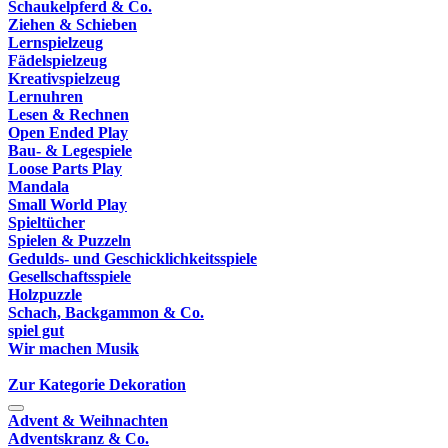
Schaukelpferd & Co.
Ziehen & Schieben
Lernspielzeug
Fädelspielzeug
Kreativspielzeug
Lernuhren
Lesen & Rechnen
Open Ended Play
Bau- & Legespiele
Loose Parts Play
Mandala
Small World Play
Spieltücher
Spielen & Puzzeln
Gedulds- und Geschicklichkeitsspiele
Gesellschaftsspiele
Holzpuzzle
Schach, Backgammon & Co.
spiel gut
Wir machen Musik
Zur Kategorie Dekoration
Advent & Weihnachten
Adventskranz & Co.