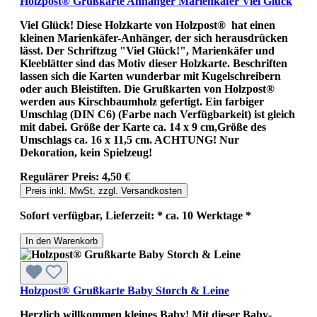
Holzpost® Grußkarte Anhänger Marienkäfer Viel Glück
Viel Glück! Diese Holzkarte von Holzpost® hat einen
kleinen Marienkäfer-Anhänger, der sich herausdrücken
lässt. Der Schriftzug "Viel Glück!", Marienkäfer und
Kleeblätter sind das Motiv dieser Holzkarte. Beschriften
lassen sich die Karten wunderbar mit Kugelschreibern
oder auch Bleistiften. Die Grußkarten von Holzpost®
werden aus Kirschbaumholz gefertigt. Ein farbiger
Umschlag (DIN C6) (Farbe nach Verfügbarkeit) ist gleich
mit dabei. Größe der Karte ca. 14 x 9 cm,Größe des
Umschlags ca. 16 x 11,5 cm. ACHTUNG! Nur
Dekoration, kein Spielzeug!
Regulärer Preis:
4,50 €
Preis inkl. MwSt. zzgl. Versandkosten
Sofort verfügbar, Lieferzeit: * ca. 10 Werktage *
In den Warenkorb
Holzpost® Grußkarte Baby Storch & Leine
Herzlich willkommen kleines Baby! Mit dieser Baby-