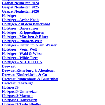
Grapat Neuheiten 2024
Grapat Neuheiten 2025
Grapat Neuheiten 2026
Holztiger
Holztiger - Arche Noah
Holztiger- Auf dem Bauernhof
Holztiger - Dinosaurier
Holztiger - Krippenfiguren
Holztiger - Märchen & Ritter
Holztiger - Pflanzen-Welt
Holztiger - Unter, im & am Wasser
Holztiger - Vogel-Welt
Holztiger - Wald & Wiese
Holztiger - Wilde Tiere
Holztiger - NEUHEITEN
Drewart
Drewart Ritterburg & Abenteuer
Drewart Kinderküche & Co
Drewart Puppenhaus & Bauernhof
Drewart Fahrzeuge
Holzpost®
Holzpost® Untersetzer
Holzpost® Magnete
Holzpost® Holzkarten
Holzpost® Teelichthalter