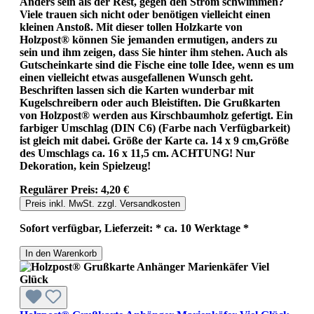
Anders sein als der Rest, gegen den Strom schwimmen?
Viele trauen sich nicht oder benötigen vielleicht einen
kleinen Anstoß. Mit dieser tollen Holzkarte von
Holzpost® können Sie jemanden ermutigen, anders zu
sein und ihm zeigen, dass Sie hinter ihm stehen. Auch als
Gutscheinkarte sind die Fische eine tolle Idee, wenn es um
einen vielleicht etwas ausgefallenen Wunsch geht.
Beschriften lassen sich die Karten wunderbar mit
Kugelschreibern oder auch Bleistiften. Die Grußkarten
von Holzpost® werden aus Kirschbaumholz gefertigt. Ein
farbiger Umschlag (DIN C6) (Farbe nach Verfügbarkeit)
ist gleich mit dabei. Größe der Karte ca. 14 x 9 cm,Größe
des Umschlags ca. 16 x 11,5 cm. ACHTUNG! Nur
Dekoration, kein Spielzeug!
Regulärer Preis:
4,20 €
Preis inkl. MwSt. zzgl. Versandkosten
Sofort verfügbar, Lieferzeit: * ca. 10 Werktage *
In den Warenkorb