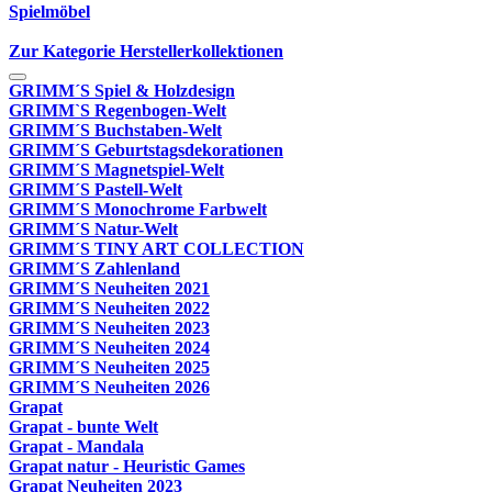
Spielmöbel
Zur Kategorie Herstellerkollektionen
GRIMM´S Spiel & Holzdesign
GRIMM`S Regenbogen-Welt
GRIMM´S Buchstaben-Welt
GRIMM´S Geburtstagsdekorationen
GRIMM´S Magnetspiel-Welt
GRIMM´S Pastell-Welt
GRIMM´S Monochrome Farbwelt
GRIMM´S Natur-Welt
GRIMM´S TINY ART COLLECTION
GRIMM´S Zahlenland
GRIMM´S Neuheiten 2021
GRIMM´S Neuheiten 2022
GRIMM´S Neuheiten 2023
GRIMM´S Neuheiten 2024
GRIMM´S Neuheiten 2025
GRIMM´S Neuheiten 2026
Grapat
Grapat - bunte Welt
Grapat - Mandala
Grapat natur - Heuristic Games
Grapat Neuheiten 2023