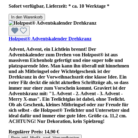
Sofort verfügbar, Lieferzeit: * ca. 10 Werktage *
In den Warenkorb
Holzpost® Adventskalender Drehkranz
Advent, Advent, ein Lichtlein brennt! Der
Adventskalender zum Drehen von Holzpost® ist aus
massivem Eichenholz gefertigt und eine super tolle und
platzsparende Idee. Man kann ihn überall mit hinnehmen
und als Mitbringsel oder Wichtelgeschenk ist der
Drehkranz in der Vorweihnachszeit eine klasse Idee. Ein
roter Filz deckt die nicht aktuellen Schriftzüge ab, so dass
immer nur einer zum Vorschein kommt. Graviert ist der
Adventskranz mit: "1. Advent - 2. Advent - 3. Advent -
Merry X-mas". Ein Teelichtglas ist dabei, ohne Teelicht.
Ob als Geschenk, kleines Mitbringsel oder zur Freude für
sich selbst - die Holzpost® Teelichter und Untersetzer sind
ideal dafür und immer eine gute Idee. Größe ca. 11,2 cm.
ACHTUNG! Nur Dekoration, kein Spielzeug!
Regulärer Preis:
14,90 €
Preis inkl. MwSt. zzgl. Versandkosten