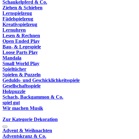
Schaukelpferd & Co.
Ziehen & Schieben
Lernspielzeug
Fädelspielzeug
Kreativspielzeug
Lernuhren
Lesen & Rechnen
Open Ended Play
Bau- & Legespiele
Loose Parts Play
Mandala
Small World Play
Spieltücher
Spielen & Puzzeln
Gedulds- und Geschicklichkeitsspiele
Gesellschaftsspiele
Holzpuzzle
Schach, Backgammon & Co.
spiel gut
Wir machen Musik
Zur Kategorie Dekoration
Advent & Weihnachten
Adventskranz & Co.