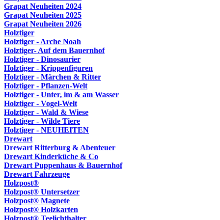
Grapat Neuheiten 2024
Grapat Neuheiten 2025
Grapat Neuheiten 2026
Holztiger
Holztiger - Arche Noah
Holztiger- Auf dem Bauernhof
Holztiger - Dinosaurier
Holztiger - Krippenfiguren
Holztiger - Märchen & Ritter
Holztiger - Pflanzen-Welt
Holztiger - Unter, im & am Wasser
Holztiger - Vogel-Welt
Holztiger - Wald & Wiese
Holztiger - Wilde Tiere
Holztiger - NEUHEITEN
Drewart
Drewart Ritterburg & Abenteuer
Drewart Kinderküche & Co
Drewart Puppenhaus & Bauernhof
Drewart Fahrzeuge
Holzpost®
Holzpost® Untersetzer
Holzpost® Magnete
Holzpost® Holzkarten
Holzpost® Teelichthalter