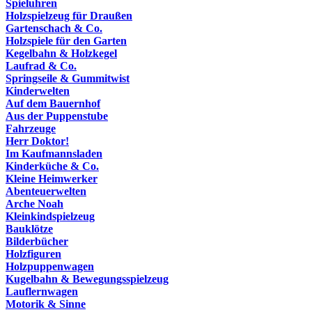
Spieluhren
Holzspielzeug für Draußen
Gartenschach & Co.
Holzspiele für den Garten
Kegelbahn & Holzkegel
Laufrad & Co.
Springseile & Gummitwist
Kinderwelten
Auf dem Bauernhof
Aus der Puppenstube
Fahrzeuge
Herr Doktor!
Im Kaufmannsladen
Kinderküche & Co.
Kleine Heimwerker
Abenteuerwelten
Arche Noah
Kleinkindspielzeug
Bauklötze
Bilderbücher
Holzfiguren
Holzpuppenwagen
Kugelbahn & Bewegungsspielzeug
Lauflernwagen
Motorik & Sinne