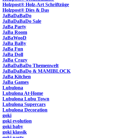
Holzpost® Holz-Art Schriftzüge
Holzpost® Dies & Das
JaBaDaBaDo
JaBaDaBaDo Sale
JaBa Party
JaBa Room
JaBaWooD
JaBa BaBy
JaBa Fun
JaBa Doll
JaBa Crazy
JaBaDaBaDo Themenwelt
JaBaDaBaDo & MAMIBLOCK
JaBa Kitchen
JaBa Games
Lubulona
Lubulona At·Home
Lubulona Lubu Town
Lubulona Supercars
Lubulona Decoration
goki
goki evolution
goki baby
goki klassik
goki party