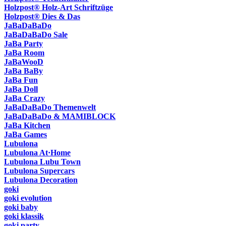
Holzpost® Holz-Art Schriftzüge
Holzpost® Dies & Das
JaBaDaBaDo
JaBaDaBaDo Sale
JaBa Party
JaBa Room
JaBaWooD
JaBa BaBy
JaBa Fun
JaBa Doll
JaBa Crazy
JaBaDaBaDo Themenwelt
JaBaDaBaDo & MAMIBLOCK
JaBa Kitchen
JaBa Games
Lubulona
Lubulona At·Home
Lubulona Lubu Town
Lubulona Supercars
Lubulona Decoration
goki
goki evolution
goki baby
goki klassik
goki party