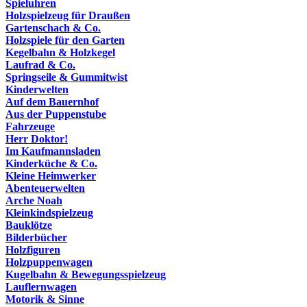
Spieluhren
Holzspielzeug für Draußen
Gartenschach & Co.
Holzspiele für den Garten
Kegelbahn & Holzkegel
Laufrad & Co.
Springseile & Gummitwist
Kinderwelten
Auf dem Bauernhof
Aus der Puppenstube
Fahrzeuge
Herr Doktor!
Im Kaufmannsladen
Kinderküche & Co.
Kleine Heimwerker
Abenteuerwelten
Arche Noah
Kleinkindspielzeug
Bauklötze
Bilderbücher
Holzfiguren
Holzpuppenwagen
Kugelbahn & Bewegungsspielzeug
Lauflernwagen
Motorik & Sinne