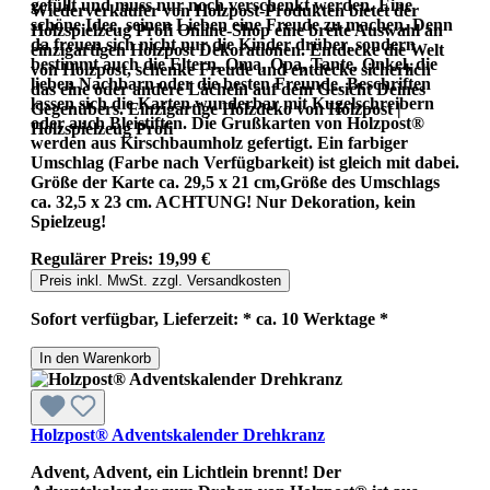
gefüllt und muss nur noch verschenkt werden. Eine
Wiederverkäufer von Holzpost-Produkten bietet der
schöne Idee, seinen Lieben eine Freude zu machen. Denn
Holzspielzeug Profi Online-Shop eine breite Auswahl an
da freuen sich nicht nur die Kinder drüber, sondern
einzigartigen Holzpost Dekorationen. Entdecke die Welt
bestimmt auch die Eltern, Oma, Opa, Tante, Onkel, die
von Holzpost, schenke Freude und entdecke sicherlich
lieben Nachbarn oder die besten Freunde. Beschriften
das eine oder andere Lächeln auf dem Gesicht Deines
lassen sich die Karten wunderbar mit Kugelschreibern
Gegenübers. Einzigartige Holzdeko von Holzpost |
oder auch Bleistiften. Die Grußkarten von Holzpost®
Holzspielzeug Profi
werden aus Kirschbaumholz gefertigt. Ein farbiger
Umschlag (Farbe nach Verfügbarkeit) ist gleich mit dabei.
Größe der Karte ca. 29,5 x 21 cm,Größe des Umschlags
ca. 32,5 x 23 cm. ACHTUNG! Nur Dekoration, kein
Spielzeug!
Regulärer Preis:
19,99 €
Preis inkl. MwSt. zzgl. Versandkosten
Sofort verfügbar, Lieferzeit: * ca. 10 Werktage *
In den Warenkorb
Holzpost® Adventskalender Drehkranz
Advent, Advent, ein Lichtlein brennt! Der