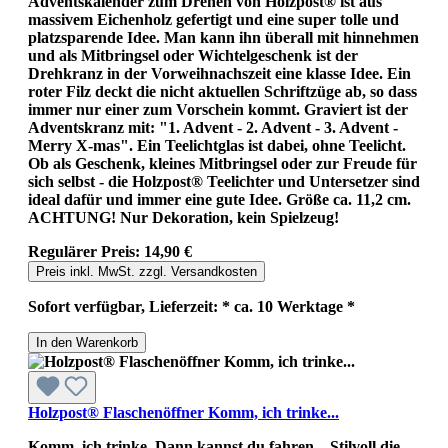
Adventskalender zum Drehen von Holzpost® ist aus
massivem Eichenholz gefertigt und eine super tolle und
platzsparende Idee. Man kann ihn überall mit hinnehmen
und als Mitbringsel oder Wichtelgeschenk ist der
Drehkranz in der Vorweihnachszeit eine klasse Idee. Ein
roter Filz deckt die nicht aktuellen Schriftzüge ab, so dass
immer nur einer zum Vorschein kommt. Graviert ist der
Adventskranz mit: "1. Advent - 2. Advent - 3. Advent -
Merry X-mas". Ein Teelichtglas ist dabei, ohne Teelicht.
Ob als Geschenk, kleines Mitbringsel oder zur Freude für
sich selbst - die Holzpost® Teelichter und Untersetzer sind
ideal dafür und immer eine gute Idee. Größe ca. 11,2 cm.
ACHTUNG! Nur Dekoration, kein Spielzeug!
Regulärer Preis:
14,90 €
Preis inkl. MwSt. zzgl. Versandkosten
Sofort verfügbar, Lieferzeit: * ca. 10 Werktage *
In den Warenkorb
Holzpost® Flaschenöffner Komm, ich trinke...
Komm, ich trinke. Dann kannst du fahren... Stilvoll die