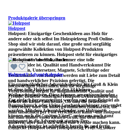
Produktgalerie überspringen
Holzpost
Holzpost: Einzigartige Geschenkideen aus Holz für
andere oder sich selbst Im Holzspielzeug Profi Online-
Shop sind wir stolz darauf, eine große und sorgfältig
ausgewählte Kollektion von Holzpost-Produkten
präsentieren zu können. Holzpost steht für einzigartiges
Dekorationen aus Holz, das immer eine tolle
Geschenkidee ist. Qualität und Handwerkskunst Die
Holzkarten, Untersetzer, Magnete, Schriftzüge oder
Holzpost® Adventskalender
Teelichthalter von Holzpost werden mit Liebe zum Detail
und handwerklicher Präzision gefertigt. Die
Ein ungewöhnlicher Adventskalender für Groß & Klein
hochwertigen Materialien und die sorgfältige
ist diese tolle Holzkarte mit den 24 kleinen
Verarbeitung sorgen für langanhaltende Qualität und
Weihnachtsmotiven. Diese können am entsprechenden
Freude. Beliebte Mitbrigsel Holzpost-Dekorationen sind
Tag einfach herausgetrennt werden und zum Beispiel als
beliebt als kleine Geschenke. Ob nun die beliebten
Baumschmuck oder kleine Geschenkanhänger verwendet
Untersetzer oder die außergwöhnlichen Holzkarten, die
werden. Mit dem Adventskalender von Holzpost®
man tatsächlich per Post verschicken kann - mit Holzpost
können auch die "späten Vögel" unter uns noch ganz
hat man immer einen kleinen Gruß, mit dem man
entspannt in die Adventszeit starten. Der
anderen, aber auch sich selbst eine Freude machen kann.
Adventskalender ist schließlich bereits fix und fertig
Entdecke Holzpost beim Holzspielzeug Profi Als stolzer