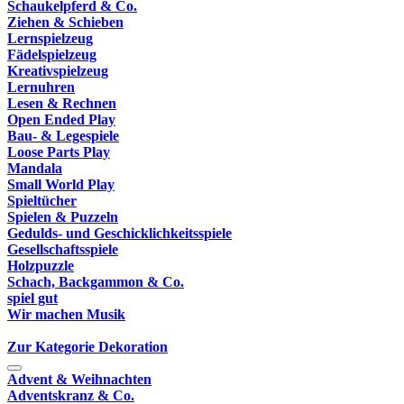
Schaukelpferd & Co.
Ziehen & Schieben
Lernspielzeug
Fädelspielzeug
Kreativspielzeug
Lernuhren
Lesen & Rechnen
Open Ended Play
Bau- & Legespiele
Loose Parts Play
Mandala
Small World Play
Spieltücher
Spielen & Puzzeln
Gedulds- und Geschicklichkeitsspiele
Gesellschaftsspiele
Holzpuzzle
Schach, Backgammon & Co.
spiel gut
Wir machen Musik
Zur Kategorie Dekoration
Advent & Weihnachten
Adventskranz & Co.