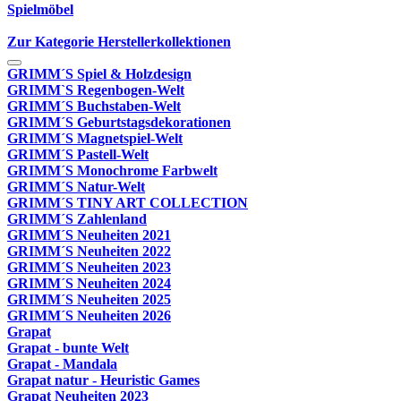
Spielmöbel
Zur Kategorie Herstellerkollektionen
GRIMM´S Spiel & Holzdesign
GRIMM`S Regenbogen-Welt
GRIMM´S Buchstaben-Welt
GRIMM´S Geburtstagsdekorationen
GRIMM´S Magnetspiel-Welt
GRIMM´S Pastell-Welt
GRIMM´S Monochrome Farbwelt
GRIMM´S Natur-Welt
GRIMM´S TINY ART COLLECTION
GRIMM´S Zahlenland
GRIMM´S Neuheiten 2021
GRIMM´S Neuheiten 2022
GRIMM´S Neuheiten 2023
GRIMM´S Neuheiten 2024
GRIMM´S Neuheiten 2025
GRIMM´S Neuheiten 2026
Grapat
Grapat - bunte Welt
Grapat - Mandala
Grapat natur - Heuristic Games
Grapat Neuheiten 2023