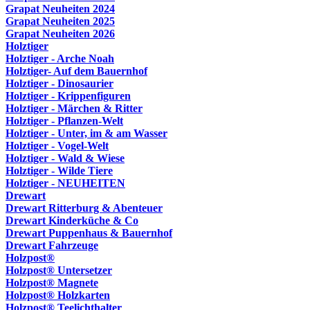
Grapat Neuheiten 2024
Grapat Neuheiten 2025
Grapat Neuheiten 2026
Holztiger
Holztiger - Arche Noah
Holztiger- Auf dem Bauernhof
Holztiger - Dinosaurier
Holztiger - Krippenfiguren
Holztiger - Märchen & Ritter
Holztiger - Pflanzen-Welt
Holztiger - Unter, im & am Wasser
Holztiger - Vogel-Welt
Holztiger - Wald & Wiese
Holztiger - Wilde Tiere
Holztiger - NEUHEITEN
Drewart
Drewart Ritterburg & Abenteuer
Drewart Kinderküche & Co
Drewart Puppenhaus & Bauernhof
Drewart Fahrzeuge
Holzpost®
Holzpost® Untersetzer
Holzpost® Magnete
Holzpost® Holzkarten
Holzpost® Teelichthalter